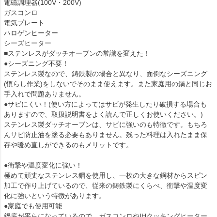
電磁調理器(100V・200V)
ガスコンロ
電気プレート
ハロゲンヒーター
シーズヒーター
■ステンレスがダッチオーブンの常識を変えた！
●シーズニング不要！
ステンレス製なので、鋳鉄製の場合と異なり、面倒なシーズニング
(慣らし作業)をしないでそのまま使えます。また家庭用の鍋と同じお
手入れで問題ありません。
●サビにくい！(使い方によってはサビが発生したり破損する場合も
ありますので、取扱説明書をよく読んで正しくお使いください。)
ステンレス製ダッチオーブンは、サビに強いのも特徴です。もちろ
んサビ防止油を塗る必要もありません。残った料理は入れたまま保
存や暖め直しができるのもメリットです。
●衝撃や温度変化に強い！
極めて頑丈なステンレス鋼を使用し、一枚の大きな鋼材からスピン
加工で作り上げているので、従来の鋳鉄製にくらべ、衝撃や温度変
化に強いという特徴があります。
●家庭でも使用可能
鍋底が平らになっているので、ガスコンロやIHクッキングヒーター