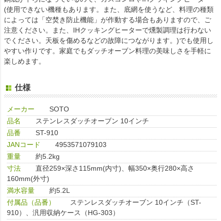
(使用できない機種もあります。また、底網を使うなど、料理の種類
によっては「空焚き防止機能」が作動する場合もありますので、ご
注意ください。また、IHクッキングヒーターで燻製調理は行わない
でください。天板を傷めるなどの故障につながります。)でも使用し
やすい作りです。家庭でもダッチオーブン料理の美味しさを手軽に
楽しめます。
仕様
メーカー
SOTO
品名
ステンレスダッチオーブン 10インチ
品番
ST-910
JANコード
4953571079103
重量
約5.2kg
寸法
直径259×深さ115mm(内寸)、幅350×奥行280×高さ
160mm(外寸)
満水容量
約5.2L
付属品（品番）
ステンレスダッチオーブン 10インチ（ST-
910）、汎用収納ケース（HG-303）