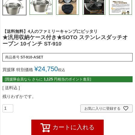
【送料無料】4人のファミリーキャンプにピッタリ
★汎用収納ケース付き★SOTO ステンレスダッチオ
ーブン 10インチ ST-910
商品番号
ST-910-ASET
¥
24,750
買援隊 特別価格
税込
[買援隊会員なら さらに
1,125
円相当のポイント進呈]
送料込
残りわずかです。
お気に入りに登録する
カートに入れる