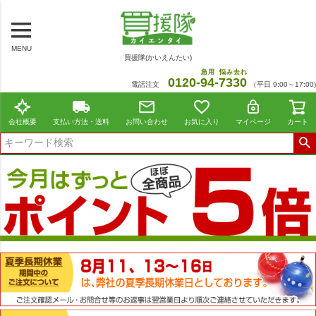
MENU
買援隊(かいえんたい)
急用
悩み去れ
0120-
94
-
7330
電話注文
（平日 9:00～17:00)
会社概要
支払い方法・送料
お問い合わせ
お気に入り
マイページ
カート