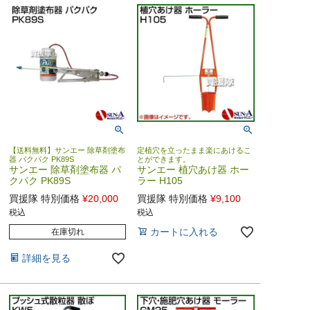
【送料無料】サンエー 除草剤塗布
定植穴を立ったまま楽にあけるこ
器 パクパク PK89S
とができます。
サンエー 除草剤塗布器 パ
サンエー 植穴あけ器 ホー
クパク PK89S
ラー H105
買援隊 特別価格
¥
20,000
買援隊 特別価格
¥
9,100
税込
税込
カートに入れる
在庫切れ
詳細を見る