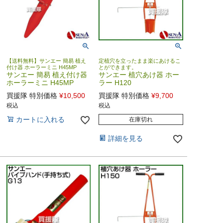
【送料無料】サンエー 簡易 植え
定植穴を立ったまま楽にあけるこ
付け器 ホーラーミニ H45MP
とができます。
サンエー 簡易 植え付け器
サンエー 植穴あけ器 ホー
ホーラーミニ H45MP
ラー H120
買援隊 特別価格
¥
10,500
買援隊 特別価格
¥
9,700
税込
税込
カートに入れる
在庫切れ
詳細を見る