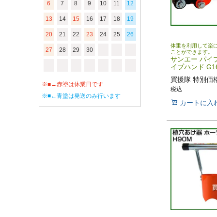
6
7
8
9
10
11
12
13
14
15
16
17
18
19
20
21
22
23
24
25
26
体重を利用して楽
27
28
29
30
ことができます。
サンエー パイ
イプハンド G1
買援隊 特別価
※■←赤塗は休業日です
税込
※■←青塗は発送のみ行います
カートに入