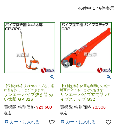
46
件中
1
-
46
件表示
【送料無料】支柱やパイプを、楽
【送料無料】体重を利用して楽に
に引き抜くことができます。
地面に立てることができます。
サンエー パイプ抜き器 ぬ
サンエー パイプ立て器 パ
い太郎 GP-32S
イプステップ G32
買援隊 特別価格
¥
23,600
買援隊 特別価格
¥
8,300
税込
税込
カートに入れる
カートに入れる