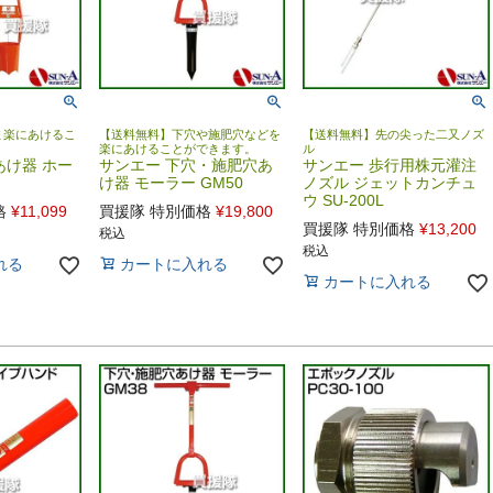
ま楽にあけるこ
【送料無料】下穴や施肥穴などを
【送料無料】先の尖った二又ノズ
楽にあけることができます。
ル
あけ器 ホー
サンエー 下穴・施肥穴あ
サンエー 歩行用株元灌注
け器 モーラー GM50
ノズル ジェットカンチュ
ウ SU-200L
格
¥
11,099
買援隊 特別価格
¥
19,800
買援隊 特別価格
¥
13,200
税込
税込
れる
カートに入れる
カートに入れる