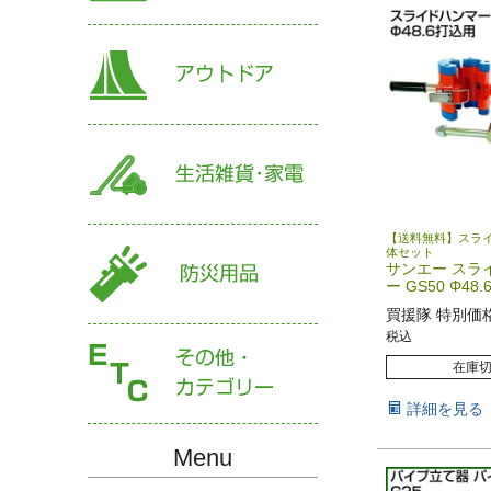
【送料無料】スラ
体セット
サンエー スラ
ー GS50 Φ48
買援隊 特別価
税込
在庫
詳細を見る
Menu