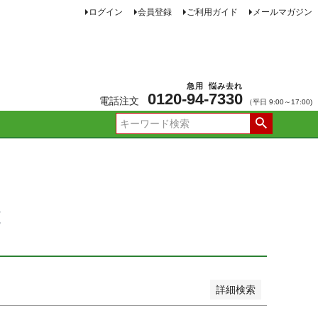
ログイン
会員登録
ご利用ガイド
メールマガジン
JANコード
急用
悩み去れ
0120-
94
-
7330
電話注文
（平日 9:00～17:00)
品
し商品を表示しない
新着順
価格が安い順
価格が高い順
ー順
おすすめ順
覧
詳細検索