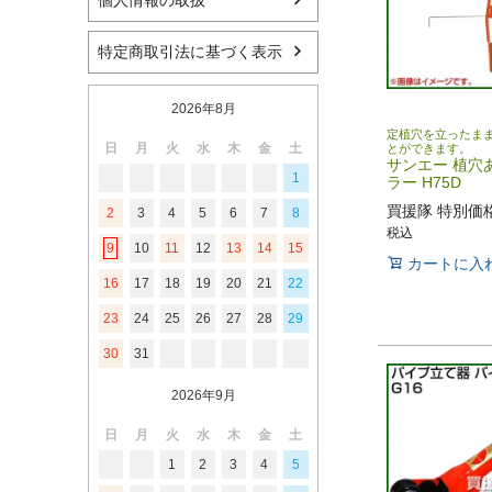
個人情報の取扱
特定商取引法に基づく表示
2026年8月
定植穴を立ったま
日
月
火
水
木
金
土
とができます。
サンエー 植穴
1
ラー H75D
買援隊 特別価
2
3
4
5
6
7
8
税込
9
10
11
12
13
14
15
カートに入
16
17
18
19
20
21
22
23
24
25
26
27
28
29
30
31
2026年9月
日
月
火
水
木
金
土
1
2
3
4
5