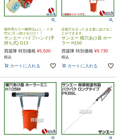
畑作用カラー鋼管(ねぶし・イボ
定植穴を立ったまま楽にあけるこ
竹)に引っ掛けるだけ！！
とができます。
サンエー パイプハンド(手
サンエー 植穴あけ器 ホー
持ち式) G13
ラー H150
買援隊 特別価格
¥
5,500
買援隊 特別価格
¥
9,730
税込
税込
カートに入れる
カートに入れる