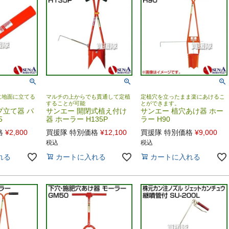
に地面に立てる
マルチの上からでも貫通して定植
定植穴を立ったまま楽にあけるこ
することが可能
とができます。
プ立て器 パ
サンエー 開閉式植え付け
サンエー 植穴あけ器 ホー
5
器 ホーラー H135P
ラー H90
格
¥
2,800
買援隊 特別価格
¥
12,100
買援隊 特別価格
¥
9,000
税込
税込
れる
カートに入れる
カートに入れる