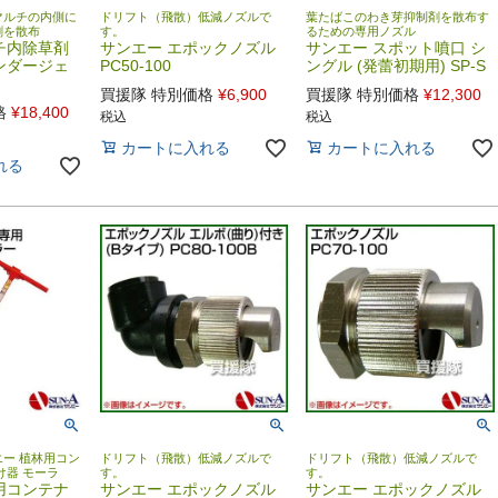
マルチの内側に
ドリフト（飛散）低減ノズルで
葉たばこのわき芽抑制剤を散布す
剤を散布
す。
るための専用ノズル
チ内除草剤
サンエー エポックノズル
サンエー スポット噴口 シ
ンダージェ
PC50-100
ングル (発蕾初期用) SP-S
買援隊 特別価格
¥
6,900
買援隊 特別価格
¥
12,300
格
¥
18,400
税込
税込
カートに入れる
カートに入れる
れる
ー 植林用コン
ドリフト（飛散）低減ノズルで
ドリフト（飛散）低減ノズルで
け器 モーラ
す。
す。
用コンテナ
サンエー エポックノズル
サンエー エポックノズル