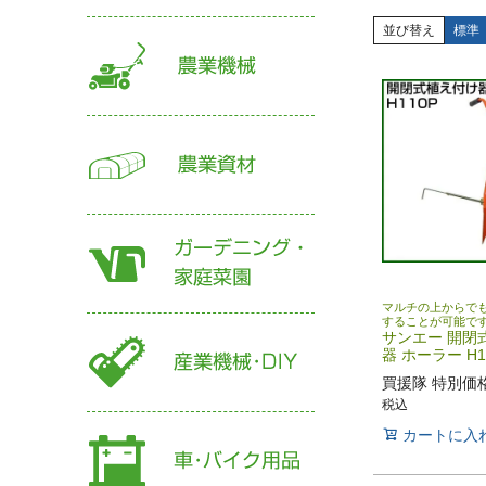
並び替え
標準
マルチの上からで
することが可能で
サンエー 開閉
器 ホーラー H1
買援隊 特別価
税込
カートに入