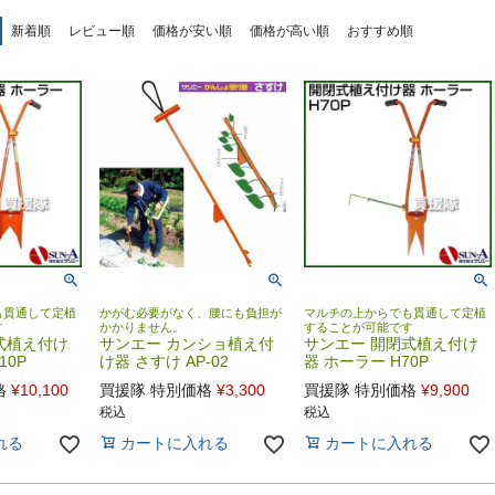
新着順
レビュー順
価格が安い順
価格が高い順
おすすめ順
も貫通して定植
かがむ必要がなく、腰にも負担が
マルチの上からでも貫通して定植
す
かかりません。
することが可能です
式植え付け
サンエー カンショ植え付
サンエー 開閉式植え付け
10P
け器 さすけ AP-02
器 ホーラー H70P
格
¥
10,100
買援隊 特別価格
¥
3,300
買援隊 特別価格
¥
9,900
税込
税込
れる
カートに入れる
カートに入れる