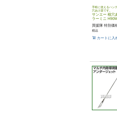
手軽に使えるハン
穴あけ器です。
サンエー 植穴
ラーミニ H90
買援隊 特別価
税込
カートに入