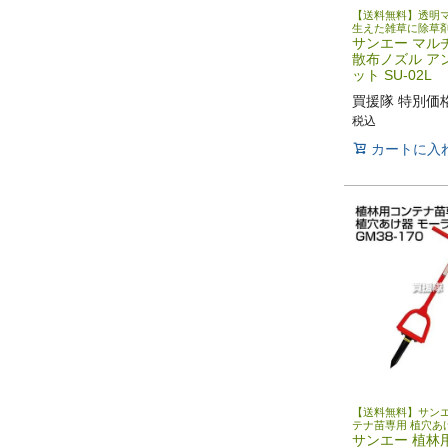
【送料無料】透明
生えた雑草に除草
サンエー マル
散布ノズル ア
ット SU-02L
買援隊 特別価
税込
カートに入
【送料無料】サンエ
テナ苗専用 植穴あ
サンエー 植林