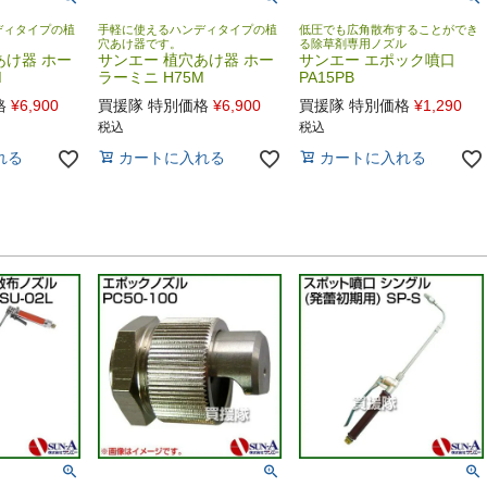
ディタイプの植
手軽に使えるハンディタイプの植
低圧でも広角散布することができ
穴あけ器です。
る除草剤専用ノズル
あけ器 ホー
サンエー 植穴あけ器 ホー
サンエー エポック噴口
M
ラーミニ H75M
PA15PB
格
¥
6,900
買援隊 特別価格
¥
6,900
買援隊 特別価格
¥
1,290
税込
税込
れる
カートに入れる
カートに入れる