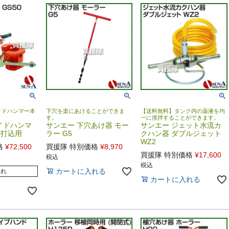
イドハンマー本
下穴を楽にあけることができま
【送料無料】タンク内の薬液を均
す。
一に撹拌することができます。
イドハンマ
サンエー 下穴あけ器 モー
サンエー ジェット水流カ
.6打込用
ラー G5
クハン器 ダブルジェット
WZ2
格
¥
72,500
買援隊 特別価格
¥
8,970
買援隊 特別価格
¥
17,600
税込
税込
カートに入れる
切れ
カートに入れる