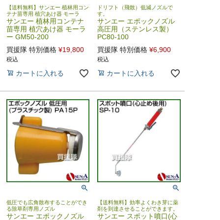
【送料無料】サンエー 植林用コン
ドリフト（飛散）低減ノズルで
テナ苗専用 植穴あけ器 モーラ
す。
サンエー 植林用コンテナ
サンエー エポックノズル
苗専用 植穴あけ器 モーラ
高圧用（ステンレス製）
ー GM50-200
PC80-100
買援隊 特別価格
¥
19,800
買援隊 特別価格
¥
6,900
税込
税込
カートに入れる
カートに入れる
低圧でも広角散布することができ
【送料無料】効率よくわき芽に薬
る除草剤専用ノズル
剤を到達させることができます。
サンエー エポックノズル
サンエー スポット噴口(心