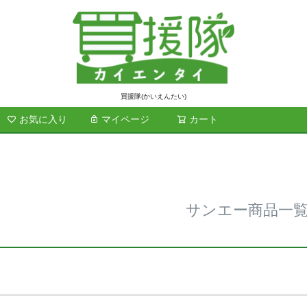
ド
商品番号/
買援隊(かいえんたい)
お気に入り
マイページ
カート
検索
在庫なし商
在庫な
～
並び順
標準
レビュ
サンエー商品一
検索