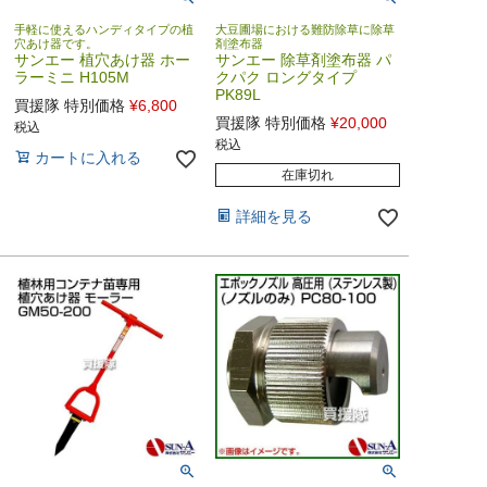
手軽に使えるハンディタイプの植
大豆圃場における難防除草に除草
穴あけ器です。
剤塗布器
サンエー 植穴あけ器 ホー
サンエー 除草剤塗布器 パ
ラーミニ H105M
クパク ロングタイプ
PK89L
買援隊 特別価格
¥
6,800
買援隊 特別価格
¥
20,000
税込
税込
カートに入れる
在庫切れ
詳細を見る