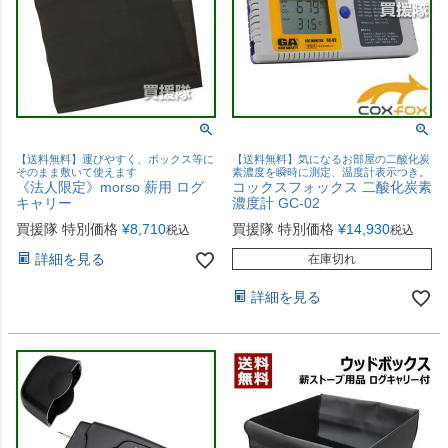
【送料無料】運びやすく、ボックス等に
【送料無料】気になるお部屋の二酸化炭
そのまま敷いて使えます
素濃度を瞬時に測定、温度計表示つき。
《法人限定》morso 薪用 ログ
コックスフォックス 二酸化炭素
キャリー
濃度計 GC-02
買援隊 特別価格
¥
8,710
買援隊 特別価格
¥
14,930
税込
税込
詳細を見る
在庫切れ
詳細を見る