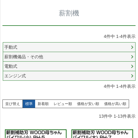
薪割機
4
件中
1
-
4
件表示
手動式
薪割機備品・その他
電動式
エンジン式
4
件中
1
-
4
件表示
並び替え
標準
新着順
レビュー順
価格が安い順
価格が高い順
13
件中
1
-
13
件表示