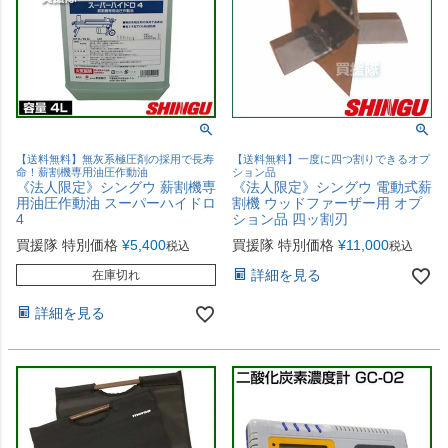
【送料無料】無灰系極圧剤の採用で長寿
【送料無料】一度に四つ割りできるオプ
命！薪割機専用油圧作動油
ション品
《法人限定》シングウ 薪割機専
《法人限定》シングウ 電動式薪
用油圧作動油 スーパーハイドロ
割機 ウッドファーザー用 オプ
4
ション品 四ッ割刃
買援隊 特別価格
¥
5,400
買援隊 特別価格
¥
11,000
税込
税込
詳細を見る
在庫切れ
詳細を見る