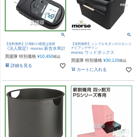
【送料無料】計測針の感度は抜群
【送料無料】シンプルモダンのスカンジ
《法人限定》morso 薪含水率計
ナビアンデザイン
morso ウッドボックス
買援隊 特別価格
¥
10,450
税込
買援隊 特別価格
¥
30,120
税込
詳細を見る
カートに入れる