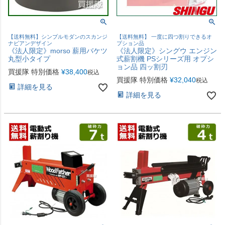
【送料無料】シンプルモダンのスカンジ
【送料無料】 一度に四つ割りできるオ
ナビアンデザイン
プション品
《法人限定》morso 薪用バケツ
《法人限定》シングウ エンジン
丸型小タイプ
式薪割機 PSシリーズ用 オプシ
ョン品 四ッ割刃
買援隊 特別価格
¥
38,400
税込
買援隊 特別価格
¥
32,040
税込
詳細を見る
詳細を見る