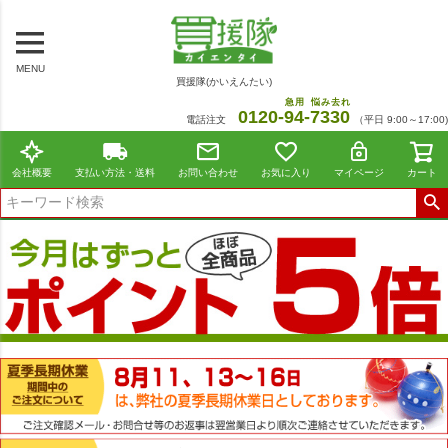
MENU
買援隊(かいえんたい)
急用
悩み去れ
0120-
94
-
7330
電話注文
（平日 9:00～17:00)
会社概要
支払い方法・送料
お問い合わせ
お気に入り
マイページ
カート