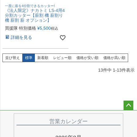
一度に薪を4分割できるカッター!
《法人限定》ナカトミ LS-4用4
分割カッター【薪割 機 薪割り
機 薪割 薪 オプション】
買援隊 特別価格
¥
5,500
税込
詳細を見る
並び替え
標準
新着順
レビュー順
価格が安い順
価格が高い順
13
件中
1
-
13
件表示
ペー
ジト
営業カレンダー
ップ
へ