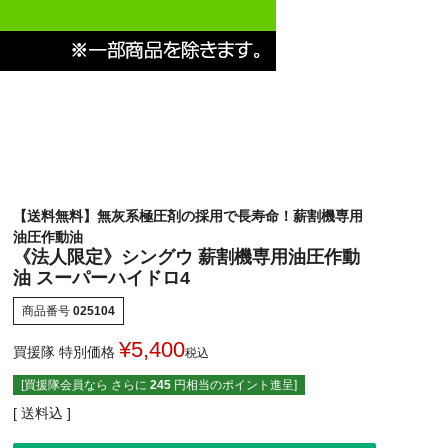
【送料無料】無灰系極圧剤の採用で長寿命！薪割機専用
油圧作動油
《法人限定》シングウ 薪割機専用油圧作動
油 スーパーハイドロ4
商品番号
025104
¥
5,400
買援隊 特別価格
税込
[買援隊会員なら さらに
245
円相当のポイント進呈]
送料込