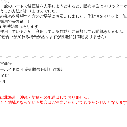
ます。
一般のルートで油圧油を入手しようとすると、販売単位は20リッター
うしか方法がありませんでした。
の発売を希望する方のご要望にお応えしました。作動油を 4リッター
採用で長寿命 !
2 削減効果もあります !
採用しているため、利用している作動油に追加しても問題ありません。
少色合いが変わる場合がありますが性能には問題ありません)
商行
ハイドロ４ 薪割機専用油圧作動油
104
トル
は北海道・沖縄・離島への配送はしておりません。
不可地域となっている場合はご注文いただいてもキャンセルとなります