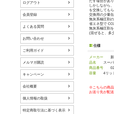
たす場合があり
ログアウト
しかしながら、
を交換してもら
会員登録
交換用の少量缶
無灰系極圧剤の
省エネ型で CO
よくある質問
無灰系極圧剤を
(混ぜると、多
お問い合わせ
仕様
ご利用ガイド
メーカー
新宮
メルマガ購読
品名
スーパー
商品番号
025
容量
4リッ
キャンペーン
会社概要
※こちらの商品
お送り先が配送
個人情報の取扱
特定商取引法に基づく表示