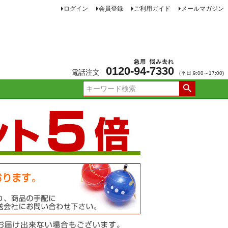
ログイン
会員登録
ご利用ガイド
メールマガジン
急用
悩み去れ
0120-
94
-
7330
電話注文
（平日 9:00～17:00)