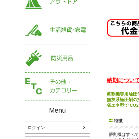
納期について
薪割機専用油圧
無灰系極圧剤の
省エネ型で CO2
Menu
特徴
ログイン
薪割機はすべて