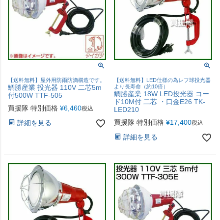
【送料無料】屋外用防雨防滴構造です。
【送料無料】LED仕様の為レフ球投光器
鯛勝産業 投光器 110V 二芯5m
より長寿命（約10倍）
鯛勝産業 18W LED投光器 コー
付500W TTF-505
ド10M付 二芯 ・口金E26 TK-
買援隊 特別価格
¥
6,460
税込
LED210
買援隊 特別価格
¥
17,400
詳細を見る
税込
詳細を見る