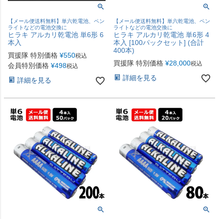
【メール便送料無料】単六乾電池、ペン
【メール便送料無料】単六乾電池、ペン
ライトなどの電池交換に
ライトなどの電池交換に
ヒラキ アルカリ乾電池 単6形 6
ヒラキ アルカリ乾電池 単6形 4
本入
本入 [100パックセット] (合計
400本)
買援隊 特別価格
¥
550
税込
買援隊 特別価格
¥
28,000
税込
会員特別価格
¥
498
税込
詳細を見る
詳細を見る