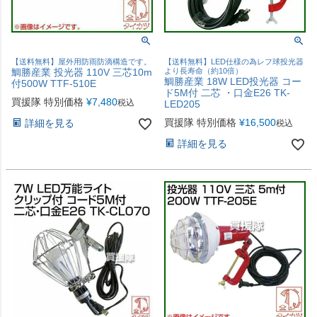
【送料無料】屋外用防雨防滴構造です。
【送料無料】LED仕様の為レフ球投光器
鯛勝産業 投光器 110V 三芯10m
より長寿命（約10倍）
鯛勝産業 18W LED投光器 コー
付500W TTF-510E
ド5M付 二芯 ・口金E26 TK-
買援隊 特別価格
¥
7,480
税込
LED205
買援隊 特別価格
¥
16,500
詳細を見る
税込
詳細を見る