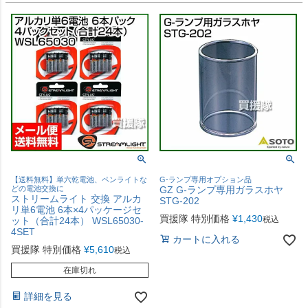
【送料無料】単六乾電池、ペンライトな
G-ランプ専用オプション品
どの電池交換に
GZ G-ランプ専用ガラスホヤ
ストリームライト 交換 アルカ
STG-202
リ単6電池 6本×4パッケージセ
買援隊 特別価格
¥
1,430
税込
ット（合計24本） WSL65030-
4SET
カートに入れる
買援隊 特別価格
¥
5,610
税込
在庫切れ
詳細を見る