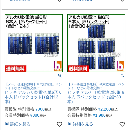
【メール便送料無料】単六乾電池、ペン
【メール便送料無料】単六乾電池、ペン
ライトなどの電池交換に
ライトなどの電池交換に
ヒラキ アルカリ乾電池 単6形 6
ヒラキ アルカリ乾電池 単6形 6
本入 [2パックセット] (合計12
本入 [5パックセット] (合計30
本)
本)
買援隊 特別価格
¥
900
買援隊 特別価格
¥
2,200
税込
税込
会員特別価格
¥
880
会員特別価格
¥
1,980
税込
税込
詳細を見る
詳細を見る