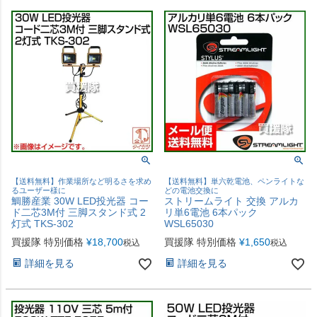
【送料無料】作業場所など明るさを求め
【送料無料】単六乾電池、ペンライトな
るユーザー様に
どの電池交換に
鯛勝産業 30W LED投光器 コー
ストリームライト 交換 アルカ
ド二芯3M付 三脚スタンド式 2
リ単6電池 6本パック
灯式 TKS-302
WSL65030
買援隊 特別価格
¥
18,700
買援隊 特別価格
¥
1,650
税込
税込
詳細を見る
詳細を見る