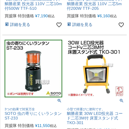
鯛勝産業 投光器 110V 二芯10m
鯛勝産業 投光器 110V 二芯5m
付500W TTF-510
付200W TTF-205
買援隊 特別価格
¥
7,190
買援隊 特別価格
¥
6,160
税込
税込
詳細を見る
詳細を見る
3つの効果で対策万全
小型で持運びに便利です。
SOTO 虫の寄りにくいランタン
鯛勝産業 30W LED投光器 コー
ST-233
ド二芯3M付 床置スタンド式
TKO-301
買援隊 特別価格
¥
11,550
税込