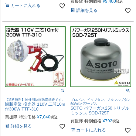
買援隊 特別価格
¥
9,400
税込
カートに入れる
詳細を見る
【送料無料】屋外用防雨防滴構造です。
プロパン、イソブタン、ノルマルブタン
鯛勝産業 投光器 110V 二芯10m
配合のパワーガス
SOTO パワーガス250トリプル
付300W TTF-310
ミックス SOD-725T
買援隊 特別価格
¥
7,040
税込
買援隊 特別価格
¥
792
税込
詳細を見る
カートに入れる