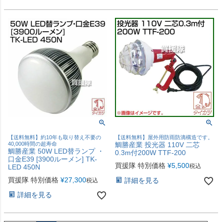
【送料無料】約10年も取り替え不要の
【送料無料】屋外用防雨防滴構造です。
40,000時間の超寿命
鯛勝産業 投光器 110V 二芯
鯛勝産業 50W LED替ランプ ・
0.3m付200W TTF-200
口金E39 [3900ルーメン] TK-
買援隊 特別価格
¥
5,500
税込
LED 450N
買援隊 特別価格
¥
27,300
詳細を見る
税込
詳細を見る