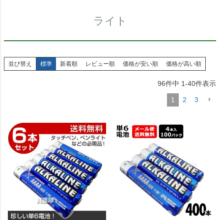
ライト
並び替え
標準
新着順
レビュー順
価格が安い順
価格が高い順
96
件中
1
-
40
件表示
1
2
3