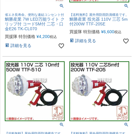
省エネ長寿命。便利な連結コンセント付
【送料無料】屋外用防雨防滴構造です。
鯛勝産業 7W LED万能ライト ク
鯛勝産業 投光器 110V 三芯 5m
リップ付 コード5M付 二芯・口
付200W TTF-205E
金E26 TK-CL070
買援隊 特別価格
¥
6,600
税込
買援隊 特別価格
¥
4,200
税込
詳細を見る
詳細を見る
【送料無料】屋外用防雨防滴構造です。
【送料無料】屋外用防雨防滴構造です。