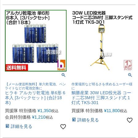
【メール便送料無料】単六乾電池、ペン
作業場所など明るさを求めるユーザー様
ライトなどの電池交換に
に
ヒラキ アルカリ乾電池 単6形 6
鯛勝産業 30W LED投光器 コー
本入 [3パックセット] (合計18
ド二芯3M付 三脚スタンド式 1
本)
灯式 TKS-301
買援隊 特別価格
¥
1,350
買援隊 特別価格
¥
11,800
税込
税込
会員特別価格
¥
1,210
税込
詳細を見る
詳細を見る