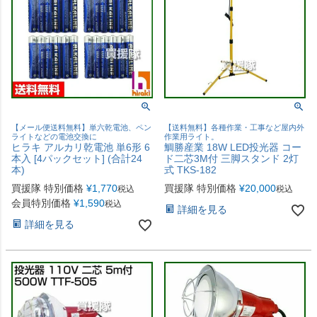
【メール便送料無料】単六乾電池、ペン
【送料無料】各種作業・工事など屋内外
ライトなどの電池交換に
作業用ライト。
ヒラキ アルカリ乾電池 単6形 6
鯛勝産業 18W LED投光器 コー
本入 [4パックセット] (合計24
ド二芯3M付 三脚スタンド 2灯
本)
式 TKS-182
買援隊 特別価格
¥
1,770
買援隊 特別価格
¥
20,000
税込
税込
会員特別価格
¥
1,590
税込
詳細を見る
詳細を見る