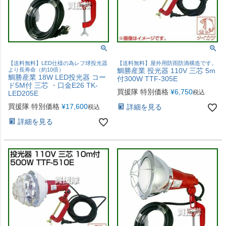
【送料無料】LED仕様の為レフ球投光器
【送料無料】屋外用防雨防滴構造です。
より長寿命（約10倍）
鯛勝産業 投光器 110V 三芯 5m
鯛勝産業 18W LED投光器 コー
付300W TTF-305E
ド5M付 三芯 ・口金E26 TK-
買援隊 特別価格
¥
6,750
税込
LED205E
買援隊 特別価格
¥
17,600
詳細を見る
税込
詳細を見る