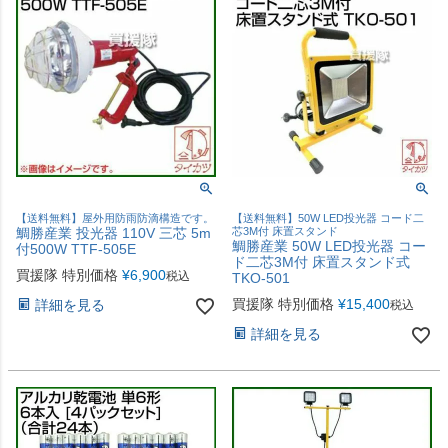
【送料無料】屋外用防雨防滴構造です。
【送料無料】50W LED投光器 コード二
鯛勝産業 投光器 110V 三芯 5m
芯3M付 床置スタンド
鯛勝産業 50W LED投光器 コー
付500W TTF-505E
ド二芯3M付 床置スタンド式
買援隊 特別価格
¥
6,900
税込
TKO-501
買援隊 特別価格
¥
15,400
詳細を見る
税込
詳細を見る