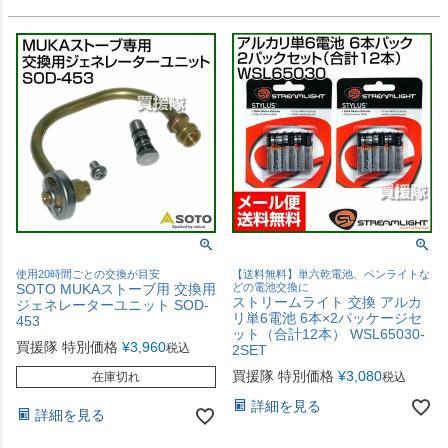
使用20時間ごとの交換が目安
【送料無料】単六乾電池、ペンライトな
SOTO MUKAストーブ用 交換用
どの電池交換に
ストリームライト 交換 アルカ
ジェネレーターユニット SOD-
リ単6電池 6本×2パッケージセ
453
ット（合計12本） WSL65030-
買援隊 特別価格
¥
3,960
税込
2SET
買援隊 特別価格
¥
3,080
在庫切れ
税込
詳細を見る
詳細を見る