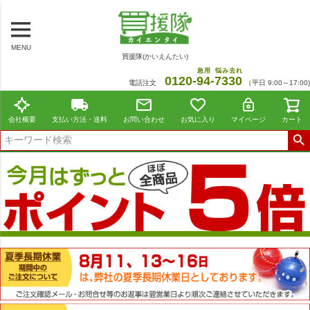
MENU
買援隊(かいえんたい)
急用
悩み去れ
0120-
94
-
7330
電話注文
（平日 9:00～17:00)
会社概要
支払い方法・送料
お問い合わせ
お気に入り
マイページ
カート