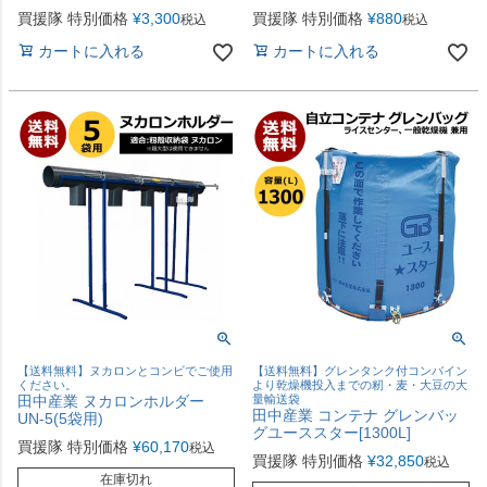
買援隊 特別価格
¥
3,300
買援隊 特別価格
¥
880
税込
税込
カートに入れる
カートに入れる
【送料無料】ヌカロンとコンビでご使用
【送料無料】グレンタンク付コンバイン
ください。
より乾燥機投入までの籾・麦・大豆の大
田中産業 ヌカロンホルダー
量輸送袋
田中産業 コンテナ グレンバッ
UN-5(5袋用)
グユーススター[1300L]
買援隊 特別価格
¥
60,170
税込
買援隊 特別価格
¥
32,850
税込
在庫切れ