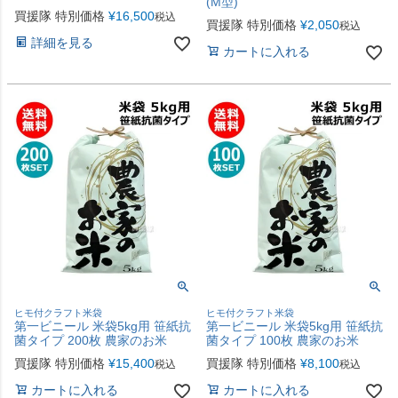
(M型)
買援隊 特別価格
¥
16,500
税込
買援隊 特別価格
¥
2,050
税込
詳細を見る
カートに入れる
ヒモ付クラフト米袋
ヒモ付クラフト米袋
第一ビニール 米袋5kg用 笹紙抗
第一ビニール 米袋5kg用 笹紙抗
菌タイプ 200枚 農家のお米
菌タイプ 100枚 農家のお米
買援隊 特別価格
¥
15,400
買援隊 特別価格
¥
8,100
税込
税込
カートに入れる
カートに入れる