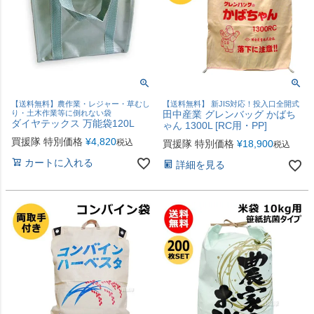
【送料無料】農作業・レジャー・草むし
【送料無料】 新JIS対応！投入口全開式
り・土木作業等に倒れない袋
田中産業 グレンバッグ かばち
ダイヤテックス 万能袋120L
ゃん 1300L [RC用・PP]
買援隊 特別価格
¥
4,820
税込
買援隊 特別価格
¥
18,900
税込
カートに入れる
詳細を見る