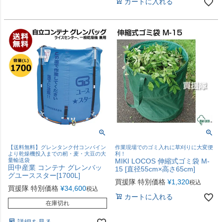
カートに入れる
【送料無料】グレンタンク付コンバイン
作業現場でのゴミ入れに草刈りに大変便
より乾燥機投入までの籾・麦・大豆の大
利！
量輸送袋
MIKI LOCOS 伸縮式ゴミ袋 M-
田中産業 コンテナ グレンバッ
15 [直径55cm×高さ65cm]
グユーススター[1700L]
買援隊 特別価格
¥
1,320
税込
買援隊 特別価格
¥
34,600
税込
カートに入れる
在庫切れ