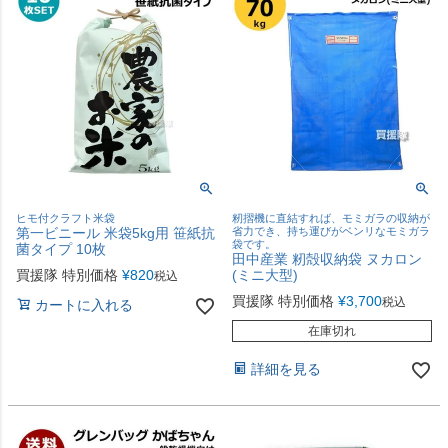
ヒモ付クラフト米袋
籾摺機に直結すれば、モミガラの収納が
第一ビニール 米袋5kg用 笹紙抗
省力でき、持ち運びがベンリなモミガラ
袋です。
菌タイプ 10枚
田中産業 籾殻収納袋 ヌカロン
買援隊 特別価格
¥
820
(ミニ大型)
税込
買援隊 特別価格
¥
3,700
税込
カートに入れる
在庫切れ
詳細を見る