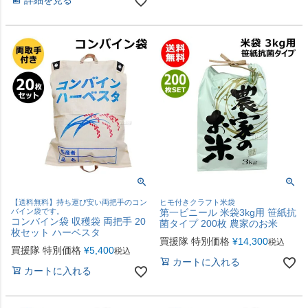
詳細を見る
【送料無料】持ち運び安い両把手のコン
ヒモ付きクラフト米袋
バイン袋です。
第一ビニール 米袋3kg用 笹紙抗
コンバイン袋 収穫袋 両把手 20
菌タイプ 200枚 農家のお米
枚セット ハーベスタ
買援隊 特別価格
¥
14,300
税込
買援隊 特別価格
¥
5,400
税込
カートに入れる
カートに入れる