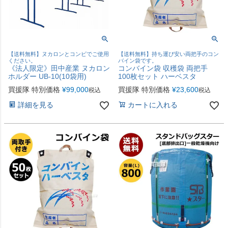
【送料無料】ヌカロンとコンビでご使用
【送料無料】持ち運び安い両把手のコン
ください。
バイン袋です。
《法人限定》田中産業 ヌカロン
コンバイン袋 収穫袋 両把手
ホルダー UB-10(10袋用)
100枚セット ハーベスタ
買援隊 特別価格
¥
99,000
買援隊 特別価格
¥
23,600
税込
税込
詳細を見る
カートに入れる