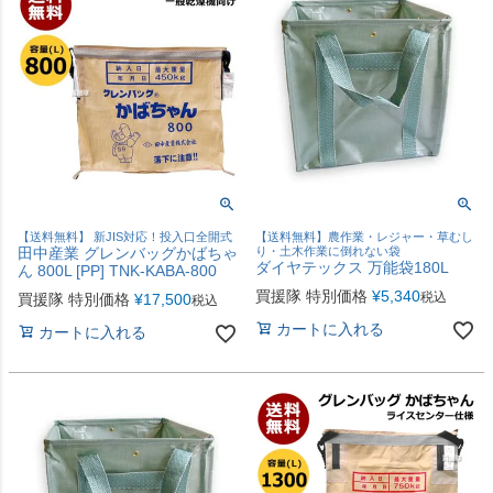
【送料無料】 新JIS対応！投入口全開式
【送料無料】農作業・レジャー・草むし
田中産業 グレンバッグかばちゃ
り・土木作業に倒れない袋
ダイヤテックス 万能袋180L
ん 800L [PP] TNK-KABA-800
買援隊 特別価格
¥
5,340
税込
買援隊 特別価格
¥
17,500
税込
カートに入れる
カートに入れる