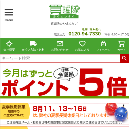
MENU
買援隊(かいえんたい)
急用
悩み去れ
0120-
94
-
7330
電話注文
（平日 9:00～17:00)
会社概要
支払い方法・送料
お問い合わせ
お気に入り
マイページ
カート