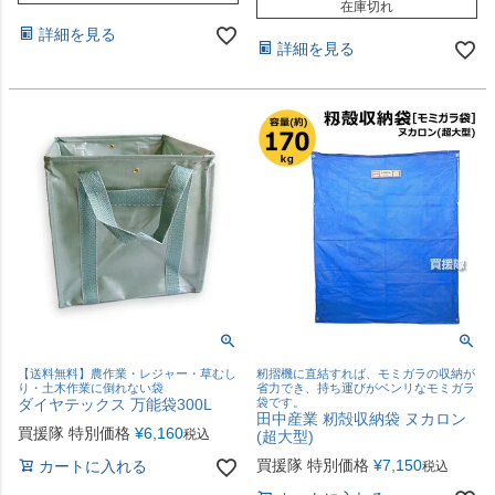
在庫切れ
詳細を見る
詳細を見る
【送料無料】農作業・レジャー・草むし
籾摺機に直結すれば、モミガラの収納が
り・土木作業に倒れない袋
省力でき、持ち運びがベンリなモミガラ
ダイヤテックス 万能袋300L
袋です。
田中産業 籾殻収納袋 ヌカロン
買援隊 特別価格
¥
6,160
税込
(超大型)
買援隊 特別価格
¥
7,150
カートに入れる
税込