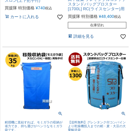
スロン(上下把手付)
スタンドバッグプロスター
買援隊 特別価格
¥
740
税込
[1700L] RC(ライスセンター)用
買援隊 特別価格
¥
48,400
カートに入れる
税込
在庫切れ
詳細を見る
籾摺機に直結すれば、モミガラの収納が
【送料無料】グレンタンク付コンバイン
省力でき、持ち運びがベンリなモミガラ
より乾燥機投入までの籾・麦・大豆の大
袋です。
量輸送袋