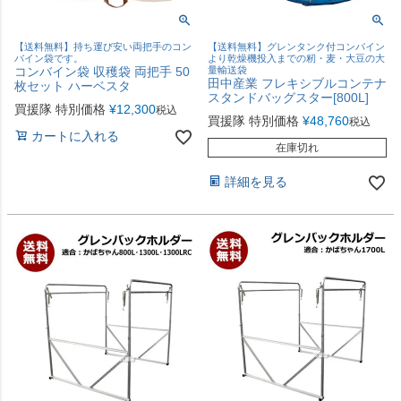
【送料無料】持ち運び安い両把手のコン
【送料無料】グレンタンク付コンバイン
バイン袋です。
より乾燥機投入までの籾・麦・大豆の大
コンバイン袋 収穫袋 両把手 50
量輸送袋
田中産業 フレキシブルコンテナ
枚セット ハーベスタ
スタンドバッグスター[800L]
買援隊 特別価格
¥
12,300
税込
買援隊 特別価格
¥
48,760
税込
カートに入れる
在庫切れ
詳細を見る