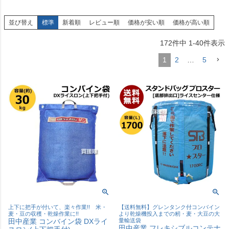
並び替え
標準
新着順
レビュー順
価格が安い順
価格が高い順
172
件中
1
-
40
件表示
1
2
…
5
上下に把手が付いて、楽々作業!! 米・
【送料無料】グレンタンク付コンバイン
麦・豆の収穫・乾燥作業に!!
より乾燥機投入までの籾・麦・大豆の大
田中産業 コンバイン袋 DXライ
量輸送袋
田中産業 フレキシブルコンテナ