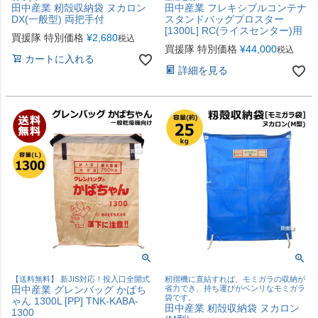
田中産業 籾殻収納袋 ヌカロン
田中産業 フレキシブルコンテナ
DX(一般型) 両把手付
スタンドバッグプロスター
[1300L] RC(ライスセンター)用
買援隊 特別価格
¥
2,680
税込
買援隊 特別価格
¥
44,000
税込
カートに入れる
詳細を見る
【送料無料】 新JIS対応！投入口全開式
籾摺機に直結すれば、モミガラの収納が
田中産業 グレンバッグ かばち
省力でき、持ち運びがベンリなモミガラ
袋です。
ゃん 1300L [PP] TNK-KABA-
田中産業 籾殻収納袋 ヌカロン
1300