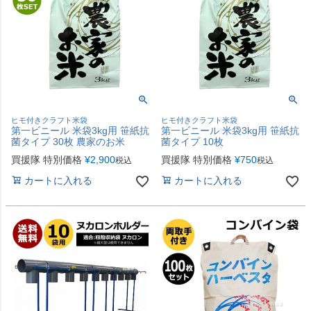
ヒモ付きクラフト米袋
ヒモ付きクラフト米袋
第一ビニール 米袋3kg用 笹紙抗
第一ビニール 米袋3kg用 笹紙抗
菌タイプ 30枚 農家のお米
菌タイプ 10枚
買援隊 特別価格
¥
2,900
買援隊 特別価格
¥
750
税込
税込
カートに入れる
カートに入れる