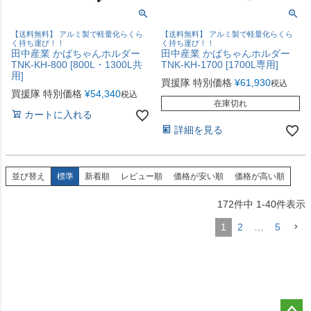
【送料無料】 アルミ製で軽量化らくら
【送料無料】 アルミ製で軽量化らくら
く持ち運び！！
く持ち運び！！
田中産業 かばちゃんホルダー
田中産業 かばちゃんホルダー
TNK-KH-800 [800L・1300L共
TNK-KH-1700 [1700L専用]
用]
買援隊 特別価格
¥
61,930
税込
買援隊 特別価格
¥
54,340
税込
在庫切れ
カートに入れる
詳細を見る
並び替え
標準
新着順
レビュー順
価格が安い順
価格が高い順
172
件中
1
-
40
件表示
1
2
…
5