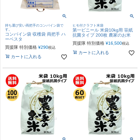
持ち運び安い両把手のコンバイン袋で
ヒモ付クラフト米袋
す。
第一ビニール 米袋10kg用 笹紙
コンバイン袋 収穫袋 両把手 ハ
抗菌タイプ 200枚 農家のお米
ーベスタ
買援隊 特別価格
¥
16,500
税込
買援隊 特別価格
¥
290
税込
カートに入れる
カートに入れる