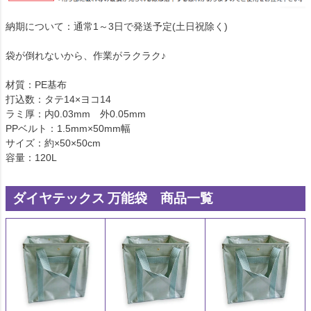
納期について：通常1～3日で発送予定(土日祝除く)
袋が倒れないから、作業がラクラク♪
材質：PE基布
打込数：タテ14×ヨコ14
ラミ厚：内0.03mm 外0.05mm
PPベルト：1.5mm×50mm幅
サイズ：約×50×50cm
容量：120L