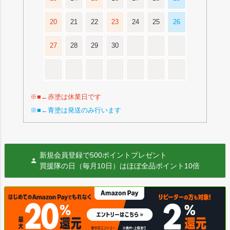
20
21
22
23
24
25
26
27
28
29
30
※■←赤塗は休業日です
※■←青塗は発送のみ行います
新規会員登録で500ポイントプレゼント
買援隊の日（毎月10日）はほぼ全品ポイント10倍