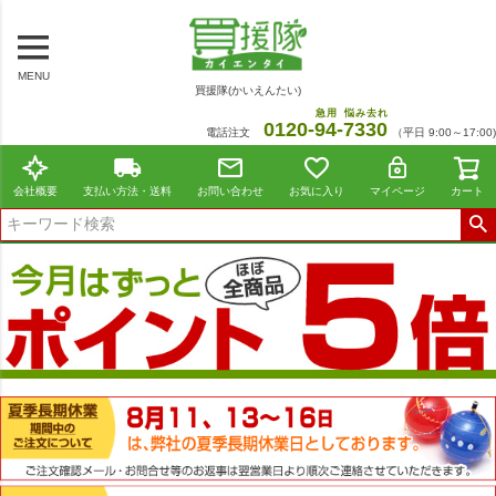
MENU
買援隊(かいえんたい)
急用
悩み去れ
0120-
94
-
7330
電話注文
（平日 9:00～17:00)
会社概要
支払い方法・送料
お問い合わせ
お気に入り
マイページ
カート