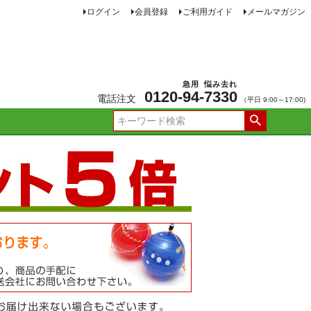
ログイン
会員登録
ご利用ガイド
メールマガジン
急用
悩み去れ
0120-
94
-
7330
電話注文
（平日 9:00～17:00)