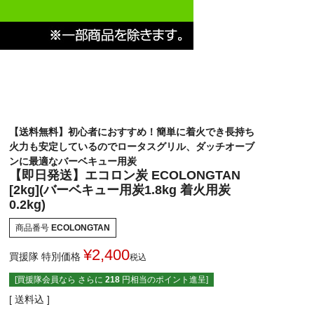
【送料無料】初心者におすすめ！簡単に着火でき長持ち
火力も安定しているのでロータスグリル、ダッチオーブ
ンに最適なバーベキュー用炭
【即日発送】エコロン炭 ECOLONGTAN
[2kg](バーベキュー用炭1.8kg 着火用炭
0.2kg)
商品番号
ECOLONGTAN
¥
2,400
買援隊 特別価格
税込
[買援隊会員なら さらに
218
円相当のポイント進呈]
送料込