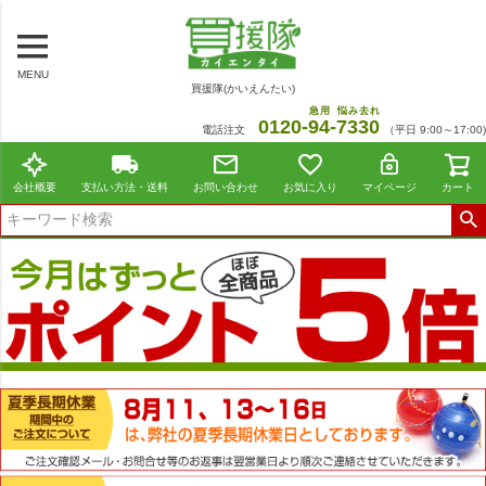
MENU
買援隊(かいえんたい)
急用
悩み去れ
0120-
94
-
7330
電話注文
（平日 9:00～17:00)
会社概要
支払い方法・送料
お問い合わせ
お気に入り
マイページ
カート