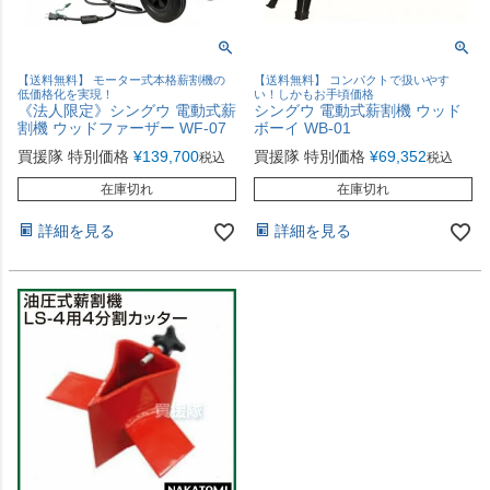
【送料無料】 モーター式本格薪割機の
【送料無料】 コンパクトで扱いやす
低価格化を実現！
い！しかもお手頃価格
《法人限定》シングウ 電動式薪
シングウ 電動式薪割機 ウッド
割機 ウッドファーザー WF-07
ボーイ WB-01
買援隊 特別価格
¥
139,700
買援隊 特別価格
¥
69,352
税込
税込
在庫切れ
在庫切れ
詳細を見る
詳細を見る