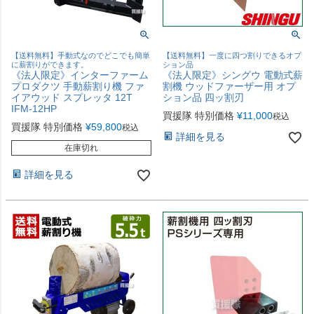
【送料無料】手動式なのでどこでも簡単
【送料無料】一度に四つ割りできるオプ
に薪割りができます。
ション品
《法人限定》インターファーム
《法人限定》シングウ 電動式薪
プロダクツ 手動薪割り機 ファ
割機 ウッドファーザー用 オプ
イアウッド スプレッタ 12T
ション品 四ッ割刃
IFM-12HP
買援隊 特別価格
¥
11,000
税込
買援隊 特別価格
¥
59,800
税込
詳細を見る
在庫切れ
詳細を見る