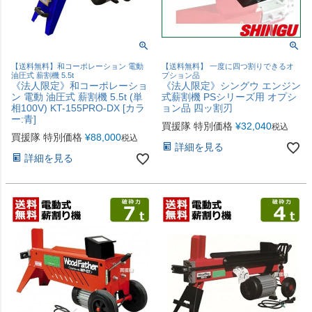
【送料無料】和コーポレーション 電動
【送料無料】 一度に四つ割りできるオ
油圧式 薪割機 5.5t
プション品
《法人限定》和コーポレーショ
《法人限定》シングウ エンジン
ン 電動 油圧式 薪割機 5.5t (単
式薪割機 PSシリーズ用 オプシ
相100V) KT-155PRO-DX [カラ
ョン品 四ッ割刃
ー:青]
買援隊 特別価格
¥
32,040
税込
買援隊 特別価格
¥
88,000
税込
詳細を見る
詳細を見る