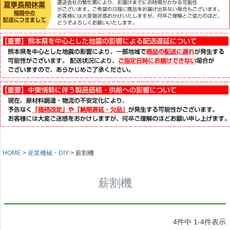
HOME
産業機械・DIY
薪割機
薪割機
4
件中
1
-
4
件表示