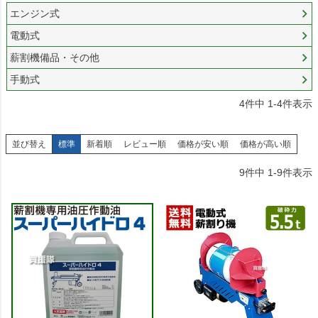
エンジン式
電動式
薪割機備品・その他
手動式
4
件中
1
-
4
件表示
並び替え
標準
新着順
レビュー順
価格が安い順
価格が高い順
9
件中
1
-
9
件表示