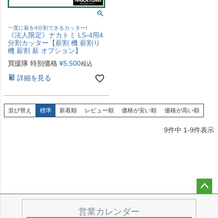
一度に薪を4分割できるカッター!
《法人限定》ナカトミ LS-4用4
分割カッター【薪割 機 薪割り
機 薪割 薪 オプション】
買援隊 特別価格
¥
5,500
税込
詳細を見る
並び替え
標準
新着順
レビュー順
価格が安い順
価格が高い順
9
件中
1
-
9
件表示
ペー
ジト
営業カレンダー