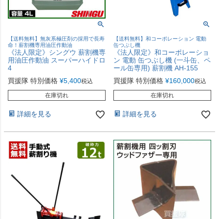
【送料無料】無灰系極圧剤の採用で長寿
【送料無料】和コーポレーション 電動
命！薪割機専用油圧作動油
缶つぶし機
《法人限定》シングウ 薪割機専
《法人限定》和コーポレーショ
用油圧作動油 スーパーハイドロ
ン 電動 缶つぶし機 (一斗缶、ペ
4
ール缶専用) 薪割機 AH-155
買援隊 特別価格
¥
5,400
買援隊 特別価格
¥
160,000
税込
税込
在庫切れ
在庫切れ
詳細を見る
詳細を見る