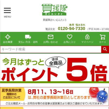
MENU
買援隊(かいえんたい)
急用
悩み去れ
0120-
94
-
7330
電話注文
（平日 9:00～17:00)
会社概要
支払い方法・送料
お問い合わせ
お気に入り
マイページ
カート