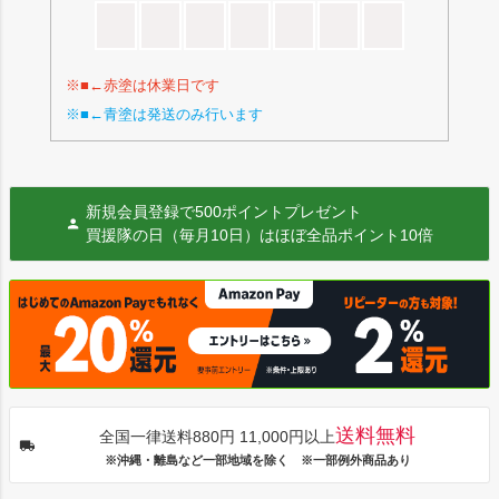
※■←赤塗は休業日です
※■←青塗は発送のみ行います
新規会員登録で500ポイントプレゼント
買援隊の日（毎月10日）はほぼ全品ポイント10倍
送料無料
全国一律送料880円 11,000円以上
※沖縄・離島など一部地域を除く ※一部例外商品あり