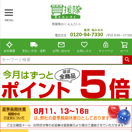
MENU
買援隊(かいえんたい)
急用
悩み去れ
0120-
94
-
7330
電話注文
（平日 9:00～17:00)
会社概要
支払い方法・送料
お問い合わせ
お気に入り
マイページ
カート