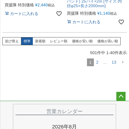
バンド) 25パイ×2m [サイズ:内
買援隊 特別価格
¥
2,440
税込
径φ25×長さ2000mm]
買援隊 特別価格
¥
1,140
カートに入れる
税込
カートに入れる
並び替え
標準
新着順
レビュー順
価格が安い順
価格が高い順
501
件中
1
-
40
件表示
1
2
…
13
ペー
ジト
営業カレンダー
ップ
へ
2026年8月