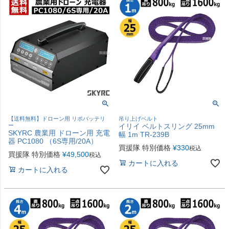
【送料無料】ドローン用 リポバッテリ
吊り上げベルト
ー
イリイ ベルトスリング 25mm
SKYRC 農業用 ドローン用 充電
幅 1m TR-239B
器 PC1080 （6S専用/20A）
買援隊 特別価格
¥
330
税込
買援隊 特別価格
¥
49,500
税込
カートに入れる
カートに入れる