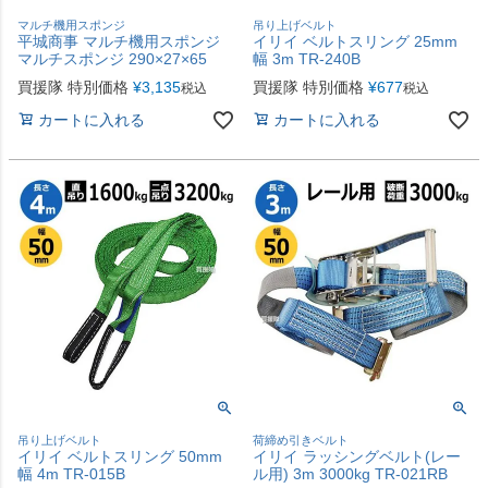
マルチ機用スポンジ
吊り上げベルト
平城商事 マルチ機用スポンジ
イリイ ベルトスリング 25mm
マルチスポンジ 290×27×65
幅 3m TR-240B
買援隊 特別価格
¥
3,135
買援隊 特別価格
¥
677
税込
税込
カートに入れる
カートに入れる
吊り上げベルト
荷締め引きベルト
イリイ ベルトスリング 50mm
イリイ ラッシングベルト(レー
幅 4m TR-015B
ル用) 3m 3000kg TR-021RB