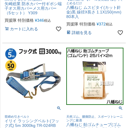
矢崎総業 防水カバー付ギボシ端
とめるだけ
八幡ねじ ムスビタイ(カット針
子オス用カバーメス用カバー
金)黒 線径X長さ 1.1X150(mm)
（5セット） Y309
80本入
買援隊 特別価格
¥
346
税込
買援隊 特別価格
¥
372
税込
カートに入れる
詳細を見る
荷締め引きベルト
天然ゴム。腰痛防止、スポーツトレーニ
イリイ ラッシングベルト(フッ
ングに最適
八幡ねじ 飴ゴムチューブ(ゴム
ク式) 5m 3000kg TR-024RB