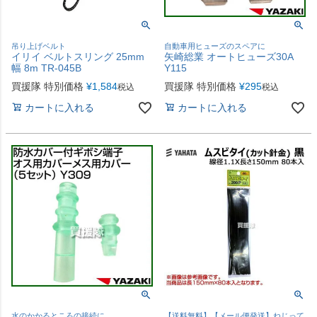
吊り上げベルト
自動車用ヒューズのスペアに
イリイ ベルトスリング 25mm
矢崎総業 オートヒューズ30A
幅 8m TR-045B
Y115
買援隊 特別価格
¥
1,584
買援隊 特別価格
¥
295
税込
税込
カートに入れる
カートに入れる
水のかかるところの接続に
【送料無料】【メール便発送】ねじって