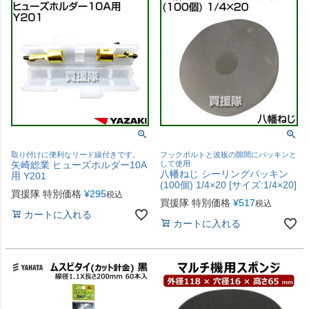
取り付けに便利なリード線付きです。
フックボルトと波板の隙間にパッキンと
矢崎総業 ヒューズホルダー10A
して使用
八幡ねじ シーリングパッキン
用 Y201
(100個) 1/4×20 [サイズ:1/4×20]
買援隊 特別価格
¥
295
税込
買援隊 特別価格
¥
517
税込
カートに入れる
カートに入れる