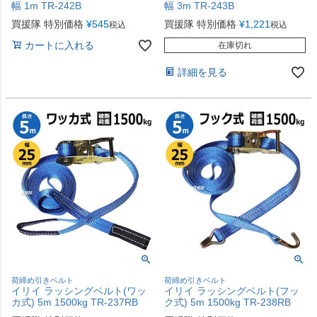
幅 1m TR-242B
幅 3m TR-243B
買援隊 特別価格
¥
545
買援隊 特別価格
¥
1,221
税込
税込
カートに入れる
在庫切れ
詳細を見る
荷締め引きベルト
荷締め引きベルト
イリイ ラッシングベルト(ワッ
イリイ ラッシングベルト(フッ
カ式) 5m 1500kg TR-237RB
ク式) 5m 1500kg TR-238RB