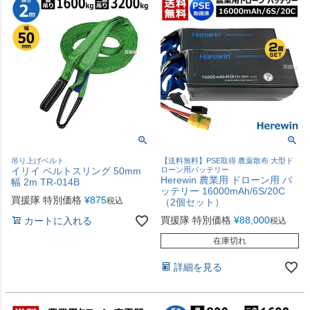
吊り上げベルト
【送料無料】PSE取得 農薬散布 大型ド
イリイ ベルトスリング 50mm
ローン用バッテリー
Herewin 農業用 ドローン用 バ
幅 2m TR-014B
ッテリー 16000mAh/6S/20C
買援隊 特別価格
¥
875
税込
（2個セット）
買援隊 特別価格
¥
88,000
カートに入れる
税込
在庫切れ
詳細を見る