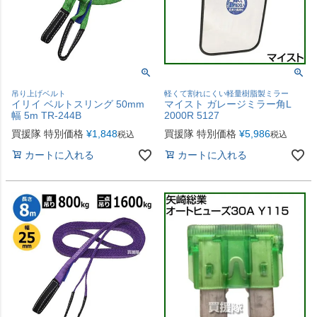
吊り上げベルト
軽くて割れにくい軽量樹脂製ミラー
イリイ ベルトスリング 50mm
マイスト ガレージミラー角L
幅 5m TR-244B
2000R 5127
買援隊 特別価格
¥
1,848
買援隊 特別価格
¥
5,986
税込
税込
カートに入れる
カートに入れる