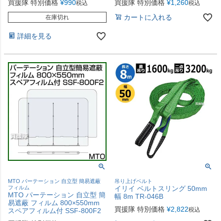
買援隊 特別価格
¥
990
買援隊 特別価格
¥
1,260
税込
税込
カートに入れる
在庫切れ
詳細を見る
MTO パーテーション 自立型 簡易遮蔽
吊り上げベルト
フィルム
イリイ ベルトスリング 50mm
MTO パーテーション 自立型 簡
幅 8m TR-046B
易遮蔽 フィルム 800×550mm
買援隊 特別価格
¥
2,822
税込
スペアフィルム付 SSF-800F2