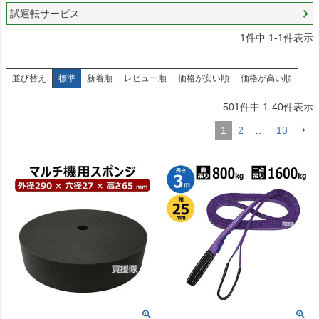
試運転サービス
1
件中
1
-
1
件表示
並び替え
標準
新着順
レビュー順
価格が安い順
価格が高い順
501
件中
1
-
40
件表示
1
2
…
13