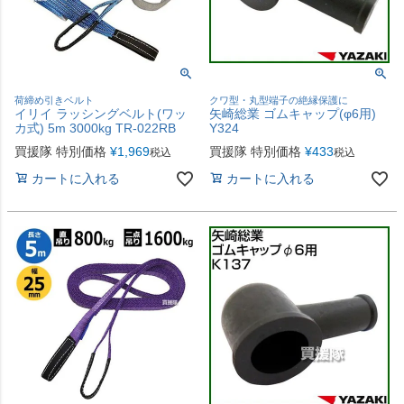
荷締め引きベルト
クワ型・丸型端子の絶縁保護に
イリイ ラッシングベルト(ワッ
矢崎総業 ゴムキャップ(φ6用)
カ式) 5m 3000kg TR-022RB
Y324
買援隊 特別価格
¥
1,969
買援隊 特別価格
¥
433
税込
税込
カートに入れる
カートに入れる