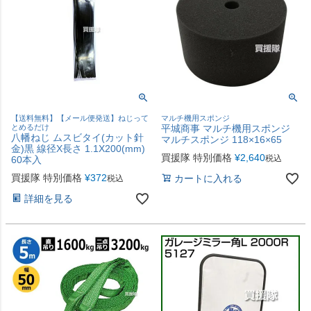
【送料無料】【メール便発送】ねじって
マルチ機用スポンジ
とめるだけ
平城商事 マルチ機用スポンジ
八幡ねじ ムスビタイ(カット針
マルチスポンジ 118×16×65
金)黒 線径X長さ 1.1X200(mm)
買援隊 特別価格
¥
2,640
税込
60本入
買援隊 特別価格
¥
372
カートに入れる
税込
詳細を見る