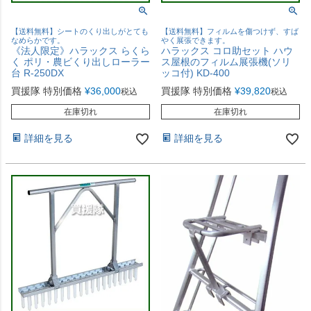
【送料無料】シートのくり出しがとても
【送料無料】フィルムを傷つけず、すば
なめらかです。
やく展張できます。
《法人限定》ハラックス らくら
ハラックス コロ助セット ハウ
く ポリ・農ビくり出しローラー
ス屋根のフィルム展張機(ソリ
台 R-250DX
ッコ付) KD-400
買援隊 特別価格
¥
36,000
買援隊 特別価格
¥
39,820
税込
税込
在庫切れ
在庫切れ
詳細を見る
詳細を見る