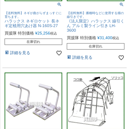
【送料無料】ネギが曲がらずまっすぐに
【送料無料】播種時などに使用する畑の
育ちます。
線引きです。
ハラックス ネギロケット 長ネ
《法人限定》ハラックス 線引く
ギ定植用穴あけ器 N-160S-27
ん アルミ製ライン引き LH-
3600
買援隊 特別価格
¥
25,256
税込
買援隊 特別価格
¥
31,400
税込
在庫切れ
在庫切れ
詳細を見る
詳細を見る