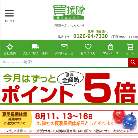
MENU
買援隊(かいえんたい)
急用
悩み去れ
0120-
94
-
7330
電話注文
（平日 9:00～17:00)
会社概要
支払い方法・送料
お問い合わせ
お気に入り
マイページ
カート