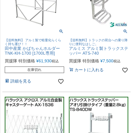
【送料無料】 アルミ製で軽量化らくら
【送料無料】トラックの荷台への乗り降
く持ち運び！！
りに便利なはしご。
田中産業 かばちゃんホルダー
アルミス アルミ製トラックステ
TNK-KH-1700 [1700L専用]
ッパー ATS-740
買援隊 特別価格
¥
61,930
買援隊 特別価格
¥
7,500
税込
税込
カートに入れる
在庫切れ
詳細を見る