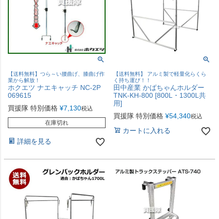
【送料無料】つら～い腰曲げ、膝曲げ作
【送料無料】 アルミ製で軽量化らくら
業から解放！
く持ち運び！！
ホクエツ ナエキャッチ NC-2P
田中産業 かばちゃんホルダー
069615
TNK-KH-800 [800L・1300L共
用]
買援隊 特別価格
¥
7,130
税込
買援隊 特別価格
¥
54,340
税込
在庫切れ
カートに入れる
詳細を見る