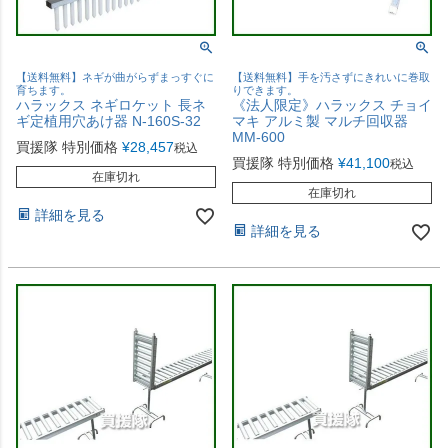
【送料無料】ネギが曲がらずまっすぐに
【送料無料】手を汚さずにきれいに巻取
育ちます。
りできます。
ハラックス ネギロケット 長ネ
《法人限定》ハラックス チョイ
ギ定植用穴あけ器 N-160S-32
マキ アルミ製 マルチ回収器
MM-600
買援隊 特別価格
¥
28,457
税込
買援隊 特別価格
¥
41,100
税込
在庫切れ
在庫切れ
詳細を見る
詳細を見る