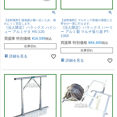
【送料無料】接地面が横へ広いため、倒
【送料無料】マルチング前後の溝堀と土
れにくく安定します。
寄せが一度に行えます。
《法人限定》ハラックス ハイシ
《法人限定》ハラックス ハーリ
ュー アルミゲタ HS-120
ー アルミ製 マルチ張り器 PT-
1350
買援隊 特別価格
¥
16,599
税込
買援隊 特別価格
¥
84,400
税込
在庫切れ
在庫切れ
詳細を見る
詳細を見る