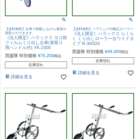
【送料無料】台車で移動しながら展張や
【送料無料】ベアリング付幅広ローラー
巻取りができます。
《法人限定》ハラックス らくら
《法人限定》ハラックス ヨコ助
く くり出しローラー台ワイドタ
フィルムくり出し台車(巻取り
イプ R-300DX
用ハンドル付) YK-2300
買援隊 特別価格
¥
49,400
税込
買援隊 特別価格
¥
75,200
税込
在庫切れ
在庫切れ
詳細を見る
詳細を見る