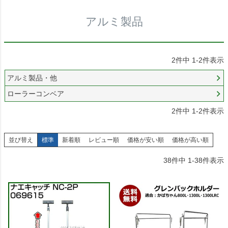
アルミ製品
2
件中
1
-
2
件表示
アルミ製品・他
ローラーコンベア
2
件中
1
-
2
件表示
並び替え
標準
新着順
レビュー順
価格が安い順
価格が高い順
38
件中
1
-
38
件表示