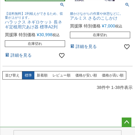
【送料無料】2列植えができるため、収
腰かけながらの作業や休憩などに。
量が上がります。
アルミス さるのこしかけ
ハラックス ネギロケット 長ネ
買援隊 特別価格
¥
7,000
税込
ギ定植用穴あけ器 標準A2列
買援隊 特別価格
¥
30,998
税込
在庫切れ
在庫切れ
詳細を見る
詳細を見る
並び替え
標準
新着順
レビュー順
価格が安い順
価格が高い順
38
件中
1
-
38
件表示
ペー