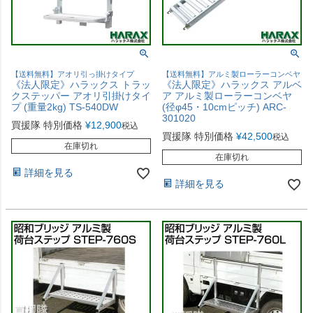
【送料無料】アオリ引っ掛けタイプ
【送料無料】アルミ製ローラーコンベヤ
《法人限定》ハラックス トラッ
《法人限定》ハラックス アルベ
クステッパー アオリ引掛けタイ
ア アルミ製ローラーコンベヤ
プ (重量2kg) TS-540DW
(径φ45・10cmピッチ) ARC-
301020
買援隊 特別価格
¥
12,900
税込
買援隊 特別価格
¥
42,500
税込
在庫切れ
在庫切れ
詳細を見る
詳細を見る