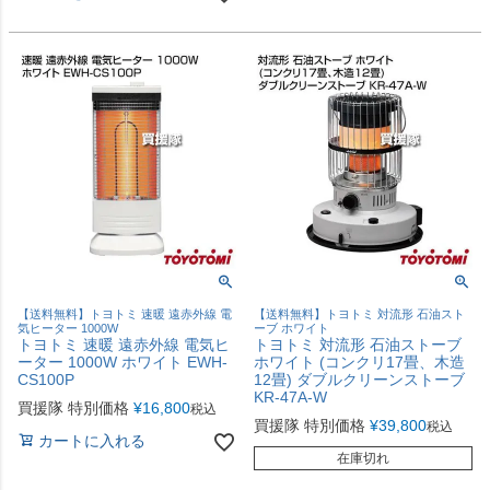
【送料無料】トヨトミ 速暖 遠赤外線 電
【送料無料】トヨトミ 対流形 石油スト
気ヒーター 1000W
ーブ ホワイト
トヨトミ 速暖 遠赤外線 電気ヒ
トヨトミ 対流形 石油ストーブ
ーター 1000W ホワイト EWH-
ホワイト (コンクリ17畳、木造
CS100P
12畳) ダブルクリーンストーブ
KR-47A-W
買援隊 特別価格
¥
16,800
税込
買援隊 特別価格
¥
39,800
税込
カートに入れる
在庫切れ