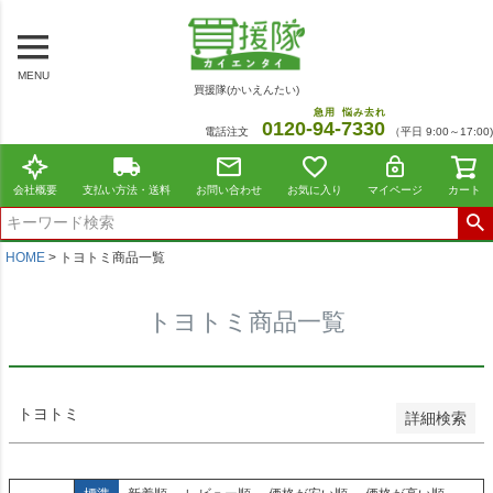
～
商品番号/JANコード
MENU
買援隊(かいえんたい)
在庫なし商品
急用
悩み去れ
0120-
94
-
7330
電話注文
（平日 9:00～17:00)
在庫なし商品を表示しない
並び順
会社概要
支払い方法・送料
お問い合わせ
お気に入り
マイページ
カート
標準
新着順
価格が安い順
HOME
トヨトミ商品一覧
価格が高い順
レビュー順
トヨトミ商品一覧
おすすめ順
検索
トヨトミ
詳細検索