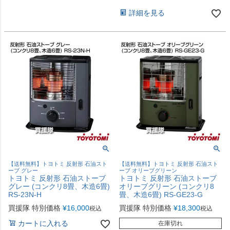
詳細を見る
【送料無料】トヨトミ 反射形 石油スト
【送料無料】トヨトミ 反射形 石油スト
ーブ グレー
ーブ オリーブグリーン
トヨトミ 反射形 石油ストーブ
トヨトミ 反射形 石油ストーブ
グレー (コンクリ8畳、木造6畳)
オリーブグリーン (コンクリ8
RS-23N-H
畳、木造6畳) RS-GE23-G
買援隊 特別価格
¥
16,000
買援隊 特別価格
¥
18,300
税込
税込
カートに入れる
在庫切れ