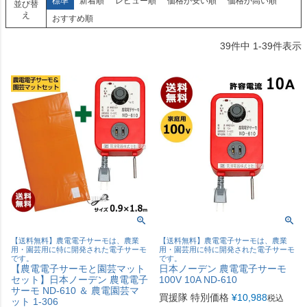
標準
新着順
レビュー順
価格が安い順
価格が高い順
並び替
え
おすすめ順
39
件中
1
-
39
件表示
【送料無料】農電電子サーモは、農業
【送料無料】農電電子サーモは、農業
用・園芸用に特に開発された電子サーモ
用・園芸用に特に開発された電子サーモ
です。
です。
【農電電子サーモと園芸マット
日本ノーデン 農電電子サーモ
セット】日本ノーデン 農電電子
100V 10A ND-610
サーモ ND-610 ＆ 農電園芸マ
買援隊 特別価格
¥
10,988
税込
ット 1-306