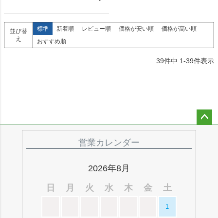
標準
新着順
レビュー順
価格が安い順
価格が高い順
並び替
え
おすすめ順
39
件中
1
-
39
件表示
ペー
ジト
営業カレンダー
ップ
へ
2026年8月
日
月
火
水
木
金
土
1