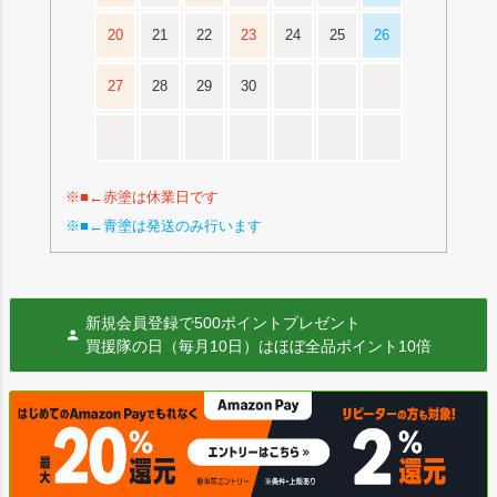
20
21
22
23
24
25
26
27
28
29
30
※■←赤塗は休業日です
※■←青塗は発送のみ行います
新規会員登録で500ポイントプレゼント
買援隊の日（毎月10日）はほぼ全品ポイント10倍