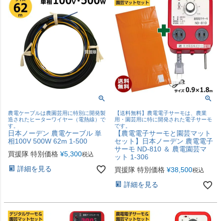
農電ケーブルは農園芸用に特別に開発製
【送料無料】農電電子サーモは、農業
造されたヒーターワイヤー（電熱線）で
用・園芸用に特に開発された電子サーモ
す。
です。
日本ノーデン 農電ケーブル 単
【農電電子サーモと園芸マット
相100V 500W 62m 1-500
セット】日本ノーデン 農電電子
サーモ ND-810 ＆ 農電園芸マ
買援隊 特別価格
¥
5,300
税込
ット 1-306
詳細を見る
買援隊 特別価格
¥
38,500
税込
詳細を見る