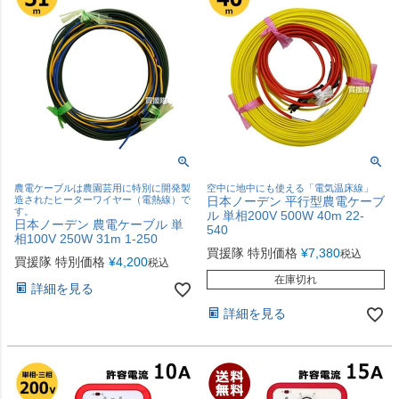
農電ケーブルは農園芸用に特別に開発製
空中に地中にも使える「電気温床線」
造されたヒーターワイヤー（電熱線）で
日本ノーデン 平行型農電ケーブ
す。
ル 単相200V 500W 40m 22-
日本ノーデン 農電ケーブル 単
540
相100V 250W 31m 1-250
買援隊 特別価格
¥
7,380
税込
買援隊 特別価格
¥
4,200
税込
在庫切れ
詳細を見る
詳細を見る