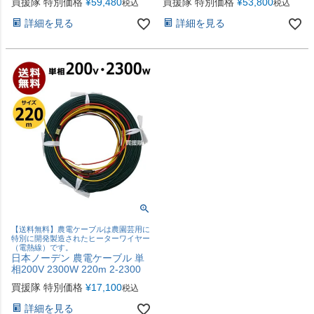
買援隊 特別価格
¥
59,480
買援隊 特別価格
¥
53,800
税込
税込
詳細を見る
詳細を見る
【送料無料】農電ケーブルは農園芸用に
特別に開発製造されたヒーターワイヤー
（電熱線）です。
日本ノーデン 農電ケーブル 単
相200V 2300W 220m 2-2300
買援隊 特別価格
¥
17,100
税込
詳細を見る