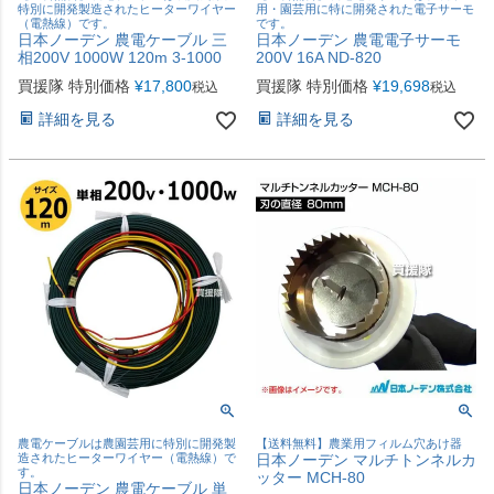
特別に開発製造されたヒーターワイヤー
用・園芸用に特に開発された電子サーモ
（電熱線）です。
です。
日本ノーデン 農電ケーブル 三
日本ノーデン 農電電子サーモ
相200V 1000W 120m 3-1000
200V 16A ND-820
買援隊 特別価格
¥
17,800
買援隊 特別価格
¥
19,698
税込
税込
詳細を見る
詳細を見る
農電ケーブルは農園芸用に特別に開発製
【送料無料】農業用フィルム穴あけ器
造されたヒーターワイヤー（電熱線）で
日本ノーデン マルチトンネルカ
す。
ッター MCH-80
日本ノーデン 農電ケーブル 単