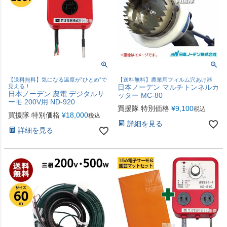
【送料無料】気になる温度が”ひとめ”で
【送料無料】農業用フィルム穴あけ器
見える！
日本ノーデン マルチトンネルカ
日本ノーデン 農電 デジタルサ
ッター MC-80
ーモ 200V用 ND-920
買援隊 特別価格
¥
9,100
税込
買援隊 特別価格
¥
18,000
税込
詳細を見る
詳細を見る