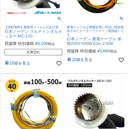
【送料無料】農業用フィルム穴あけ器
農電ケーブルは農園芸用に特別に開発製
日本ノーデン マルチトンネルカ
造されたヒーターワイヤー（電熱線）で
す。
ッター MC-120
日本ノーデン 農電ケーブル 単
買援隊 特別価格
¥
9,100
相200V 500W 62m 2-500
税込
買援隊 特別価格
¥
5,880
税込
在庫切れ
詳細を見る
詳細を見る