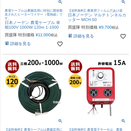
農電ケーブルは農園芸用に特別に開発製
【送料無料】農業用フィルム穴あけ器
造されたヒーターワイヤー（電熱線）で
日本ノーデン マルチトンネルカ
す。
ッター MCH-50
日本ノーデン 農電ケーブル 単
相100V 1000W 120m 1-1000
買援隊 特別価格
¥
9,700
税込
買援隊 特別価格
¥
11,000
税込
詳細を見る
詳細を見る
【送料無料】農電ケーブルは農園芸用に
【送料無料】農電電子サーモは、農業