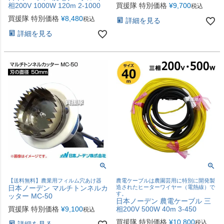
相200V 1000W 120m 2-1000
買援隊 特別価格
¥
9,700
税込
買援隊 特別価格
¥
8,480
税込
詳細を見る
詳細を見る
【送料無料】農業用フィルム穴あけ器
農電ケーブルは農園芸用に特別に開発製
日本ノーデン マルチトンネルカ
造されたヒーターワイヤー（電熱線）で
す。
ッター MC-50
日本ノーデン 農電ケーブル 三
買援隊 特別価格
¥
9,100
相200V 500W 40m 3-450
税込
買援隊 特別価格
¥
10,800
税込