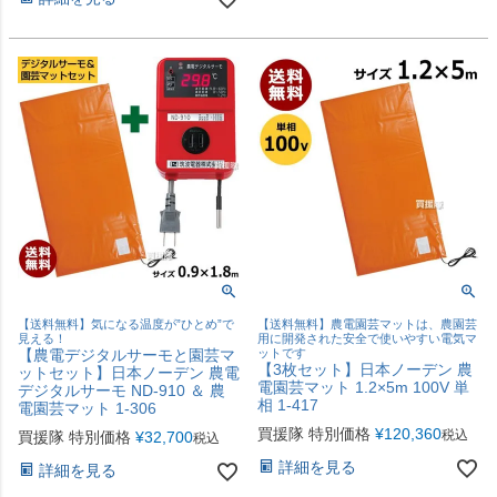
【送料無料】気になる温度が”ひとめ”で
【送料無料】農電園芸マットは、農園芸
見える！
用に開発された安全で使いやすい電気マ
【農電デジタルサーモと園芸マ
ットです
【3枚セット】日本ノーデン 農
ットセット】日本ノーデン 農電
電園芸マット 1.2×5m 100V 単
デジタルサーモ ND-910 ＆ 農
相 1-417
電園芸マット 1-306
買援隊 特別価格
¥
120,360
税込
買援隊 特別価格
¥
32,700
税込
詳細を見る
詳細を見る