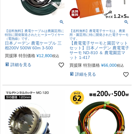
【送料無料】農電ケーブルは農園芸用に
【送料無料】農電電子サーモは、農業
特別に開発製造されたヒーターワイヤー
用・園芸用に特に開発された電子サーモ
（電熱線）です。
です。
日本ノーデン 農電ケーブル 三
【農電電子サーモと園芸マット
相200V 500W 60m 3-500
セット】日本ノーデン 農電電子
サーモ ND-810 ＆ 農電園芸マ
買援隊 特別価格
¥
12,800
税込
ット 1-417
詳細を見る
買援隊 特別価格
¥
66,000
税込
詳細を見る