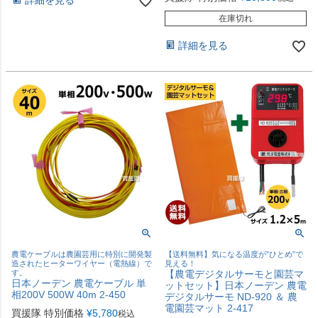
詳細を見る
在庫切れ
詳細を見る
農電ケーブルは農園芸用に特別に開発製
【送料無料】気になる温度が”ひとめ”で
造されたヒーターワイヤー（電熱線）で
見える！
す。
【農電デジタルサーモと園芸マ
日本ノーデン 農電ケーブル 単
ットセット】日本ノーデン 農電
相200V 500W 40m 2-450
デジタルサーモ ND-920 ＆ 農
電園芸マット 2-417
買援隊 特別価格
¥
5,780
税込