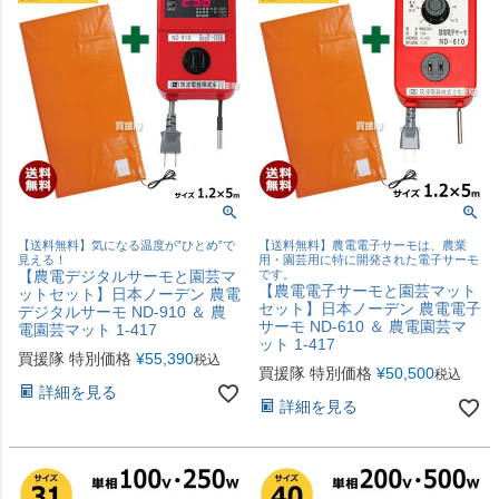
【送料無料】気になる温度が”ひとめ”で
【送料無料】農電電子サーモは、農業
見える！
用・園芸用に特に開発された電子サーモ
【農電デジタルサーモと園芸マ
です。
【農電電子サーモと園芸マット
ットセット】日本ノーデン 農電
セット】日本ノーデン 農電電子
デジタルサーモ ND-910 ＆ 農
サーモ ND-610 ＆ 農電園芸マ
電園芸マット 1-417
ット 1-417
買援隊 特別価格
¥
55,390
税込
買援隊 特別価格
¥
50,500
税込
詳細を見る
詳細を見る