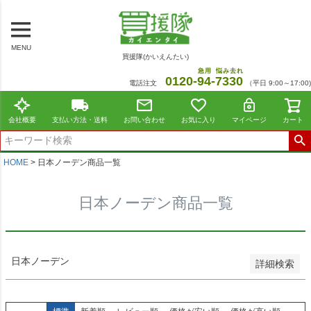
～
商品番号/JANコード
MENU
買援隊(かいえんたい)
在庫なし商品
急用
悩み去れ
0120-
94
-
7330
電話注文
（平日 9:00～17:00)
在庫なし商品を表示しない
並び順
会社概要
支払い方法・送料
お問い合わせ
お気に入り
マイページ
カート
標準
新着順
価格が安い順
HOME
日本ノーデン商品一覧
価格が高い順
レビュー順
日本ノーデン商品一覧
おすすめ順
検索
日本ノーデン
詳細検索