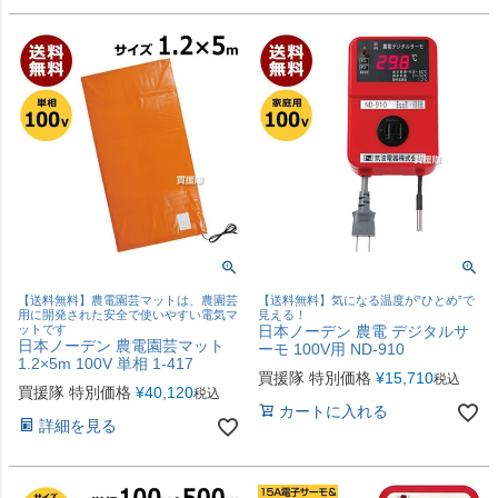
【送料無料】農電園芸マットは、農園芸
【送料無料】気になる温度が”ひとめ”で
用に開発された安全で使いやすい電気マ
見える！
ットです
日本ノーデン 農電 デジタルサ
日本ノーデン 農電園芸マット
ーモ 100V用 ND-910
1.2×5m 100V 単相 1-417
買援隊 特別価格
¥
15,710
税込
買援隊 特別価格
¥
40,120
税込
カートに入れる
詳細を見る