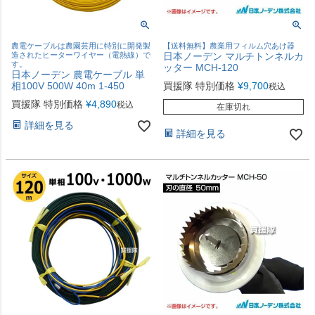
農電ケーブルは農園芸用に特別に開発製
【送料無料】農業用フィルム穴あけ器
造されたヒーターワイヤー（電熱線）で
日本ノーデン マルチトンネルカ
す。
ッター MCH-120
日本ノーデン 農電ケーブル 単
相100V 500W 40m 1-450
買援隊 特別価格
¥
9,700
税込
買援隊 特別価格
¥
4,890
税込
在庫切れ
詳細を見る
詳細を見る