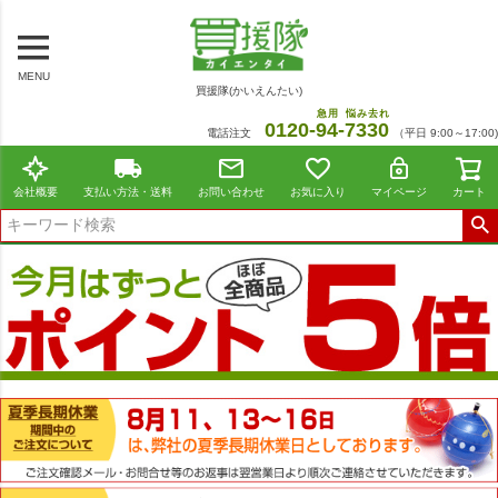
MENU
買援隊(かいえんたい)
急用
悩み去れ
0120-
94
-
7330
電話注文
（平日 9:00～17:00)
会社概要
支払い方法・送料
お問い合わせ
お気に入り
マイページ
カート