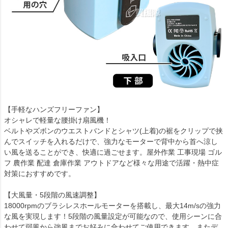
【手軽なハンズフリーファン】
オシャレで軽量な腰掛け扇風機！
ベルトやズボンのウエストバンドとシャツ(上着)の裾をクリップで挟
んでスイッチを入れるだけで、強力なモーターで背中から首へ涼し
い風を送ることができ、快適に過ごせます。屋外作業 工事現場 ゴル
フ 農作業 配達 倉庫作業 アウトドアなど様々な用途で活躍・熱中症
対策におすすめです。
【大風量・5段階の風速調整】
18000rpmのブラシレスホールモーターを搭載し、最大14m/sの強力
な風を実現します！5段階の風量設定が可能なので、使用シーンに合
わせて弱風から強風までお好みに合わせてご使用できます。またデ