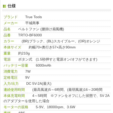
仕様
ブランド
True Tools
メーカー
平城商事
品名
ベルトファン (腰掛け扇風機)
品番
TRTO-BF6000
カラー
(BR)ブラック、(BL)スカイブルー、(OR)オレンジ
本体サイズ
約幅70×奥行き57×高さ90mm
重量
約210g
電源
ボタン式 (1.5秒押すと電源オン/オフができます)
バッテリー容量
6000mAh
消費電力
7W
定格電圧
9V
入力/出力
DC 5V-2A(最大)
連続使用時間
(最高風速)5～6時間、(最弱風速)16～20時間
本体充電時間
4～5時間 ※ファンをオフにした状態で、5V 2A
のアダプターを使用した場合
モーターの規格
5-9V、18000rpm、3.6W
素材
ABS