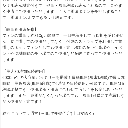
シタル表示機能付きで、残量・風量段階も表示されるので、見やす
く快適にご使用いただけます。さらに電源ボタンを長押しすること
で、電源オン/オフできる安全設定です。
【軽量＆用途多彩】
ファンの重量は約210gと軽量で、一日中着用しても負担を感じませ
ん。腰に掛けての使用だけでなく、付属のストラップを利用して首
掛けのネックファンとしても使用可能。移動の多い仕事場や、イベ
ントや待機時間の長い場でのご使用など多岐に渡ってご使用いただ
けます。
【最大20時間連続使用】
6000mAhの大容量バッテリーを搭載！最弱風速(風速1段階)で最大20
時間、最高風速(風速5段階)で6時間の連続使用が可能です。風速は5
段階調整でき、使用場所・用途に合わせて涼しさをお楽しみいただ
けます。また、充電がなくなった場合でも、風量1段階にて充電しな
がら使用が可能です！
納期について：通常1～3日で発送予定(土日祝除く）