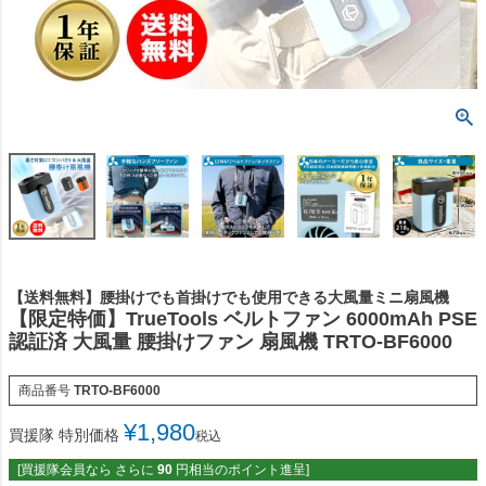
【送料無料】腰掛けでも首掛けでも使用できる大風量ミニ扇風機
【限定特価】TrueTools ベルトファン 6000mAh PSE
認証済 大風量 腰掛けファン 扇風機 TRTO-BF6000
商品番号
TRTO-BF6000
¥
1,980
買援隊 特別価格
税込
[買援隊会員なら さらに
90
円相当のポイント進呈]