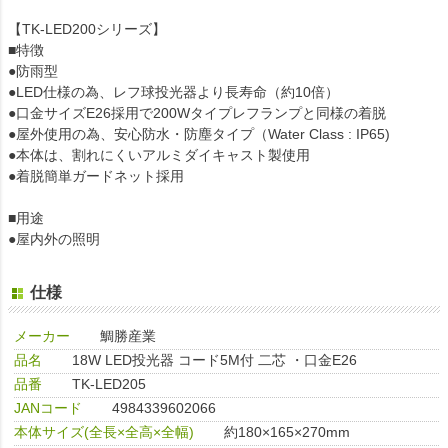
【TK-LED200シリーズ】
■特徴
●防雨型
●LED仕様の為、レフ球投光器より長寿命（約10倍）
●口金サイズE26採用で200Wタイプレフランプと同様の着脱
●屋外使用の為、安心防水・防塵タイプ（Water Class : IP65)
●本体は、割れにくいアルミダイキャスト製使用
●着脱簡単ガードネット採用
■用途
●屋内外の照明
仕様
メーカー
鯛勝産業
品名
18W LED投光器 コード5M付 二芯 ・口金E26
品番
TK-LED205
JANコード
4984339602066
本体サイズ(全長×全高×全幅)
約180×165×270mm