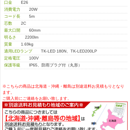
口金
E26
消費電力
20W
コード長
5m
芯数
2C
最大口開
60mm
明るさ
2200lm
質量
1.69kg
適用LEDランプ
TK-LED 180N、TK-LED200LP
定格電圧
100V
保護等級
IP65、防雨プラグ付（丸形）
※こちらの商品は北海道・沖縄・離島は別途送料お見積もりとなり
ます。
ご購入前にご連絡をお願い致します。