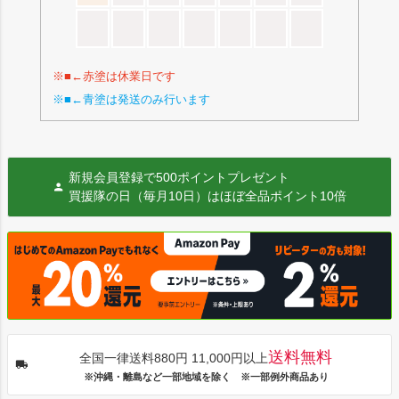
※■←赤塗は休業日です
※■←青塗は発送のみ行います
新規会員登録で500ポイントプレゼント
買援隊の日（毎月10日）はほぼ全品ポイント10倍
送料無料
全国一律送料880円 11,000円以上
※沖縄・離島など一部地域を除く ※一部例外商品あり