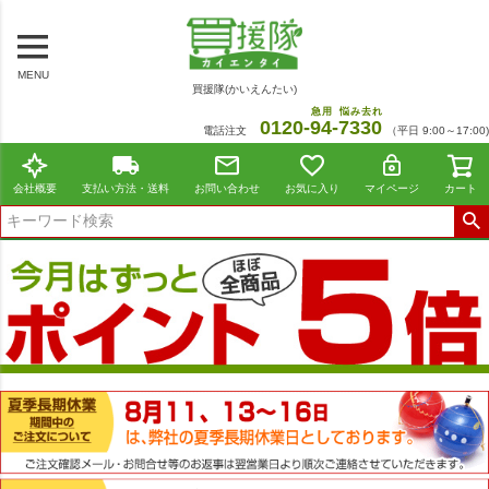
MENU
買援隊(かいえんたい)
急用
悩み去れ
0120-
94
-
7330
電話注文
（平日 9:00～17:00)
会社概要
支払い方法・送料
お問い合わせ
お気に入り
マイページ
カート