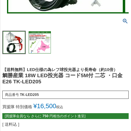
【送料無料】LED仕様の為レフ球投光器より長寿命（約10倍）
鯛勝産業 18W LED投光器 コード5M付 二芯 ・口金
E26 TK-LED205
商品番号
TK-LED205
¥
16,500
買援隊 特別価格
税込
[買援隊会員なら さらに
750
円相当のポイント進呈]
送料込