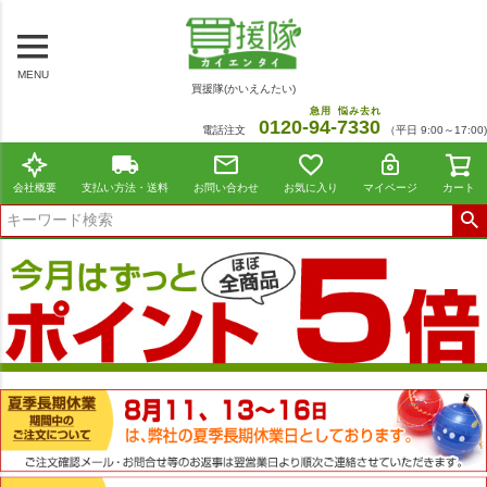
MENU
買援隊(かいえんたい)
急用
悩み去れ
0120-
94
-
7330
電話注文
（平日 9:00～17:00)
会社概要
支払い方法・送料
お問い合わせ
お気に入り
マイページ
カート