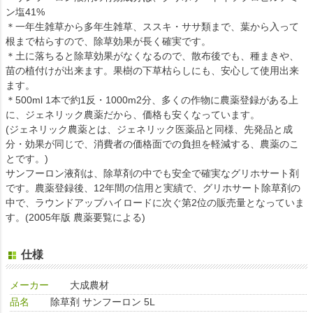
ン塩41%
＊一年生雑草から多年生雑草、ススキ・ササ類まで、葉から入って
根まで枯らすので、除草効果が長く確実です。
＊土に落ちると除草効果がなくなるので、散布後でも、種まきや、
苗の植付けが出来ます。果樹の下草枯らしにも、安心して使用出来
ます。
＊500ml 1本で約1反・1000m2分、多くの作物に農薬登録がある上
に、ジェネリック農薬だから、価格も安くなっています。
(ジェネリック農薬とは、ジェネリック医薬品と同様、先発品と成
分・効果が同じで、消費者の価格面での負担を軽減する、農薬のこ
とです。)
サンフーロン液剤は、除草剤の中でも安全で確実なグリホサート剤
です。農薬登録後、12年間の信用と実績で、グリホサート除草剤の
中で、ラウンドアップハイロードに次ぐ第2位の販売量となっていま
す。(2005年版 農薬要覧による)
仕様
メーカー
大成農材
品名
除草剤 サンフーロン 5L