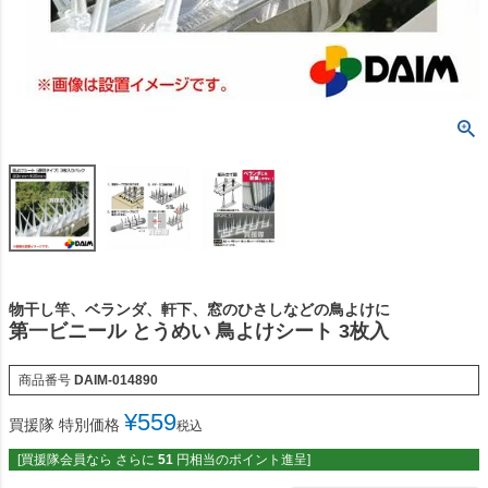
物干し竿、ベランダ、軒下、窓のひさしなどの鳥よけに
第一ビニール とうめい 鳥よけシート 3枚入
商品番号
DAIM-014890
¥
559
買援隊 特別価格
税込
[買援隊会員なら さらに
51
円相当のポイント進呈]