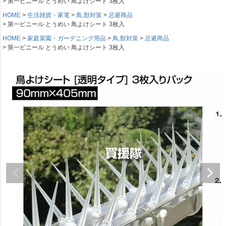
第一ビニール とうめい 鳥よけシート 3枚入
HOME
生活雑貨・家電
鳥,獣対策
忌避商品
第一ビニール とうめい 鳥よけシート 3枚入
HOME
家庭菜園・ガーデニング用品
鳥,獣対策
忌避商品
第一ビニール とうめい 鳥よけシート 3枚入