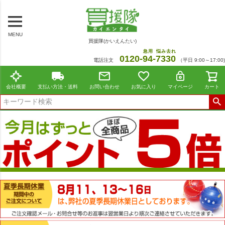
MENU
買援隊(かいえんたい)
急用
悩み去れ
0120-
94
-
7330
電話注文
（平日 9:00～17:00)
会社概要
支払い方法・送料
お問い合わせ
お気に入り
マイページ
カート