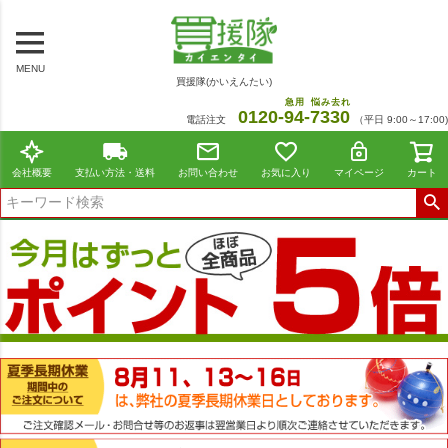
MENU
買援隊(かいえんたい)
急用
悩み去れ
0120-
94
-
7330
電話注文
（平日 9:00～17:00)
会社概要
支払い方法・送料
お問い合わせ
お気に入り
マイページ
カート