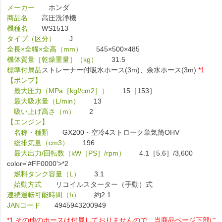
メーカー
ホンダ
商品名
高圧洗浄機
機種名
WS1513
タイプ（区分）
J
全長×全幅×全高（mm）
545×500×485
機体質量［乾燥重量］（kg）
31.5
標準付属品
ストレーナー付吸水ホース(3m)、余水ホース(3m)
*1
【ポンプ】
最大圧力（MPa［kgf/cm2］）
15［153］
最大吸水量（L/min）
13
吸い上げ高さ（m）
2
【エンジン】
名称・種類
GX200・空冷4ストローク単気筒OHV
総排気量（cm3）
196
最大出力/回転数（kW［PS］/rpm）
4.1［5.6］/3,600
color='#FF0000'>*2
燃料タンク容量（L）
3.1
始動方式
リコイルスターター（手動）式
連続運転可能時間（h）
約2.1
JANコード
4945943200949
*1.その他のホースは付属しておりませんので、当商品ページ下部に