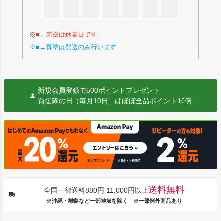
※■←赤塗は休業日です
※■←青塗は発送のみ行います
新規会員登録で500ポイントプレゼント
買援隊の日（毎月10日）はほぼ全品ポイント10倍
送料無料
全国一律送料880円 11,000円以上
※沖縄・離島など一部地域を除く ※一部例外商品あり