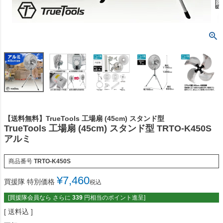
【送料無料】TrueTools 工場扇 (45cm) スタンド型
TrueTools 工場扇 (45cm) スタンド型 TRTO-K450S
アルミ
商品番号
TRTO-K450S
¥
7,460
買援隊 特別価格
税込
[買援隊会員なら さらに
339
円相当のポイント進呈]
送料込