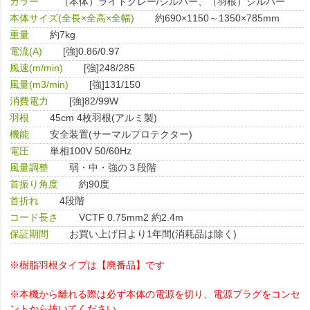
カラー
（本体）ライトグレー/シルバー、（羽根）シルバー
本体サイズ(全長×全高×全幅)
約690×1150～1350×785mm
重量
約7kg
電流(A)
[強]0.86/0.97
風速(m/min)
[強]248/285
風量(m3/min)
[強]131/150
消費電力
[強]82/99W
羽根
45cm 4枚羽根(アルミ製)
機能
安全装置(サーマルプロテクター)
電圧
単相100V 50/60Hz
風量調整
弱・中・強の３段階
首振り角度
約90度
首折れ
4段階
コード長さ
VCTF 0.75mm2 約2.4m
保証期間
お買い上げ日より1年間(消耗品は除く)
※樹脂羽根タイプは【廃番品】です
※本機から離れる際は必ず本体の電源を切り、電源プラグをコンセ
ントから抜いてください。