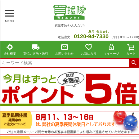
MENU
買援隊(かいえんたい)
急用
悩み去れ
0120-
94
-
7330
電話注文
（平日 9:00～17:00)
会社概要
支払い方法・送料
お問い合わせ
お気に入り
マイページ
カート