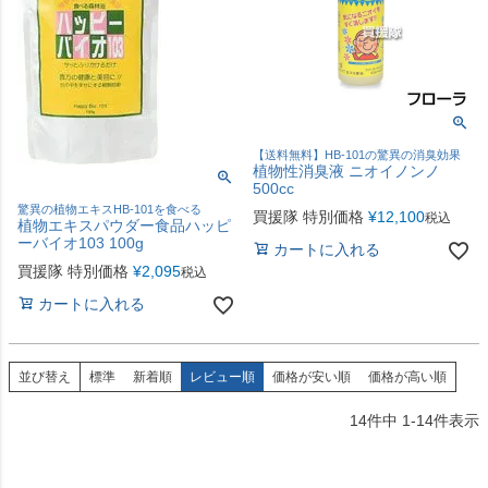
【送料無料】HB-101の驚異の消臭効果
植物性消臭液 ニオイノンノ
500cc
驚異の植物エキスHB-101を食べる
買援隊 特別価格
¥
12,100
税込
植物エキスパウダー食品ハッピ
ーバイオ103 100g
カートに入れる
買援隊 特別価格
¥
2,095
税込
カートに入れる
並び替え
標準
新着順
レビュー順
価格が安い順
価格が高い順
14
件中
1
-
14
件表示