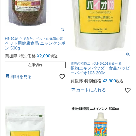
HB-101からできた、ペットの元気の素
ペット用健康食品 ニャンケンポ
ン 500g
買援隊 特別価格
¥
2,000
税込
驚異の植物エキスHB-101を食べる
在庫切れ
植物エキスパウダー食品ハッピ
ーバイオ103 200g
詳細を見る
買援隊 特別価格
¥
3,900
税込
カートに入れる