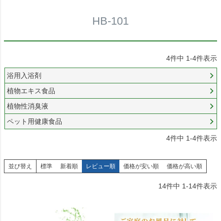
HB-101
4
件中
1
-
4
件表示
浴用入浴剤
植物エキス食品
植物性消臭液
ペット用健康食品
4
件中
1
-
4
件表示
並び替え
標準
新着順
レビュー順
価格が安い順
価格が高い順
14
件中
1
-
14
件表示