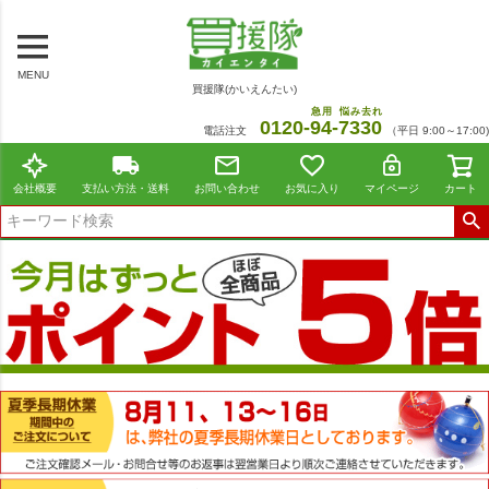
MENU
買援隊(かいえんたい)
急用
悩み去れ
0120-
94
-
7330
電話注文
（平日 9:00～17:00)
会社概要
支払い方法・送料
お問い合わせ
お気に入り
マイページ
カート