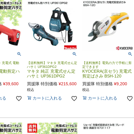
 充電式 電動
【送料無料】マキタ 充電式せん定
【送料無料】電気の力で手軽に剪
ハサミ UP361DPG2
定できます
 電動剪定ハ
マキタ 純正 充電式せん定
KYOCERA(京セラ) 充電式
ハサミ UP361DPG2
剪定ばさみ BSH-120
格
¥
39,600
買援隊 特別価格
¥
215,600
買援隊 特別価格
¥
9,200
税込
税込
れる
カートに入れる
カートに入れる