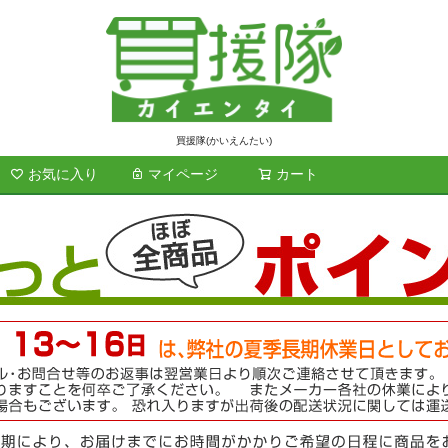
買援隊(かいえんたい)
お気に入り
マイページ
カート
検索