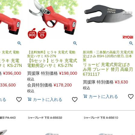
 充電式 電動
【送料無料】ヒラキ 充電式 電動
新潟県・三条製の高級刃 充電式剪
剪定ハサミ KS-27N
定ばさみ BSH-120用の替刃､日本
ヒラキ 充電
【5セット】ヒラキ 充電式
製
リョービ 充電式剪定ばさ
 KS-27N
電動剪定ハサミ KS-27N
み用 ブレード 替刃 高級刃
格
¥
396,000
買援隊 特別価格
¥
198,000
6731117
税込
買援隊 特別価格
¥
3,630
336,600
会員特別価格
¥
178,200
税込
税込
カートに入れる
れる
カートに入れる