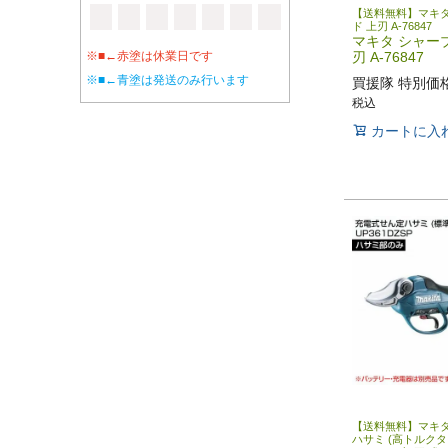
【送料無料】マキタ
ド 上刃 A-76847
マキタ シャー
刃 A-76847
※■←赤塗は休業日です
※■←青塗は発送のみ行います
買援隊 特別価
税込
カートに入
【送料無料】マキタ
ハサミ (高トルクタ