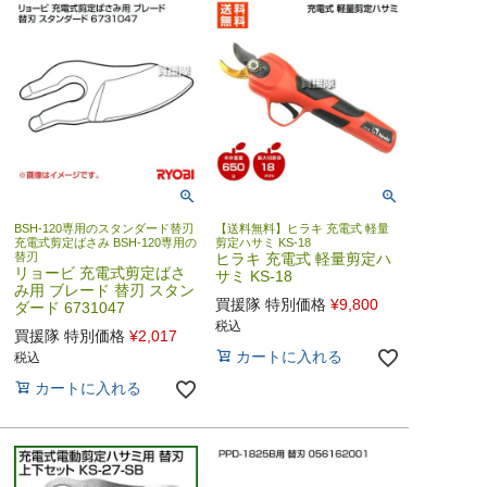
BSH-120専用のスタンダード替刃
【送料無料】ヒラキ 充電式 軽量
充電式剪定ばさみ BSH-120専用の
剪定ハサミ KS-18
替刃
ヒラキ 充電式 軽量剪定ハ
リョービ 充電式剪定ばさ
サミ KS-18
み用 ブレード 替刃 スタン
買援隊 特別価格
¥
9,800
ダード 6731047
税込
買援隊 特別価格
¥
2,017
カートに入れる
税込
カートに入れる