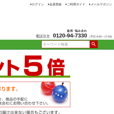
ログイン
会員登録
ご利用ガイド
メールマガジン
急用
悩み去れ
0120-
94
-
7330
電話注文
（平日 9:00～17:00)