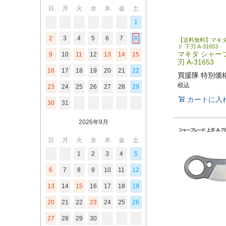
日
月
火
水
木
金
土
1
2
3
4
5
6
7
8
【送料無料】マキタ
ド 下刃 A-31653
マキタ シャー
9
10
11
12
13
14
15
刃 A-31653
16
17
18
19
20
21
22
買援隊 特別価
税込
23
24
25
26
27
28
29
カートに入
30
31
2026年9月
日
月
火
水
木
金
土
1
2
3
4
5
6
7
8
9
10
11
12
13
14
15
16
17
18
19
20
21
22
23
24
25
26
27
28
29
30