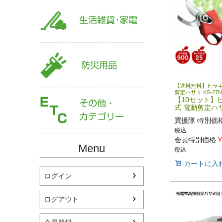
【送料無料】ヒラキ
剪定ハサミ KS-27N
【10セット】
式 電動剪定ハサミ
買援隊 特別価
税込
会員特別価格
¥
Menu
税込
カートに入
ログイン
ログアウト