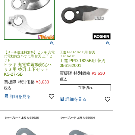
【メール便送料無料】ヒラキ 充電
工進 PPD-1825B用 替刃
式電動剪定ハサミ用 替刃 上下セ
056162001
ット
工進 PPD-1825B用 替刃
ヒラキ 充電式電動剪定ハ
056162001
サミ用 替刃 上下セット
買援隊 特別価格
¥
3,630
KS-27-SB
税込
買援隊 特別価格
¥
3,630
在庫切れ
税込
詳細を見る
詳細を見る