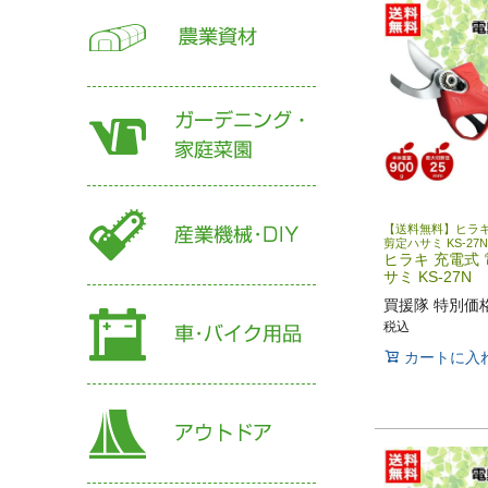
【送料無料】ヒラキ
剪定ハサミ KS-27N
ヒラキ 充電式
サミ KS-27N
買援隊 特別価
税込
カートに入