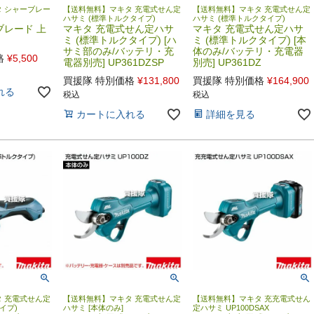
 シャーブレー
【送料無料】マキタ 充電式せん定
【送料無料】マキタ 充電式せん定
ハサミ (標準トルクタイプ)
ハサミ (標準トルクタイプ)
ブレード 上
マキタ 充電式せん定ハサ
マキタ 充電式せん定ハサ
ミ (標準トルクタイプ) [ハ
ミ (標準トルクタイプ) [本
サミ部のみ/バッテリ・充
体のみ/バッテリ・充電器
格
¥
5,500
電器別売] UP361DZSP
別売] UP361DZ
買援隊 特別価格
¥
131,800
買援隊 特別価格
¥
164,900
れる
税込
税込
カートに入れる
詳細を見る
 充電式せん定
【送料無料】マキタ 充電式せん定
【送料無料】マキタ 充充電式せん
イプ)
ハサミ [本体のみ]
定ハサミ UP100DSAX