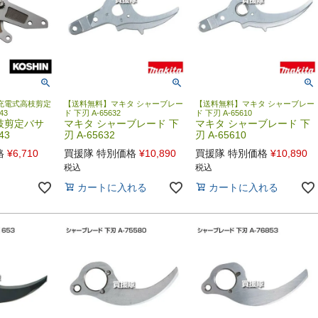
充電式高枝剪定
【送料無料】マキタ シャーブレー
【送料無料】マキタ シャーブレー
43
ド 下刃 A-65632
ド 下刃 A-65610
枝剪定バサ
マキタ シャーブレード 下
マキタ シャーブレード 下
43
刃 A-65632
刃 A-65610
格
¥
6,710
買援隊 特別価格
¥
10,890
買援隊 特別価格
¥
10,890
税込
税込
カートに入れる
カートに入れる