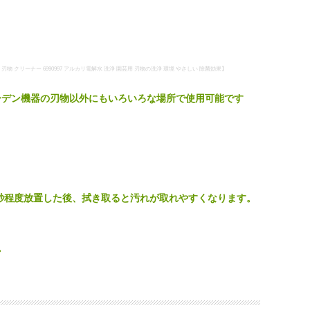
物 クリーナー 6990997 アルカリ電解水 洗浄 園芸用 刃物の洗浄 環境 やさしい 除菌効果】
ーデン機器の刃物以外にもいろいろな場所で使用可能です
0秒程度放置した後、拭き取ると汚れが取れやすくなります。
。