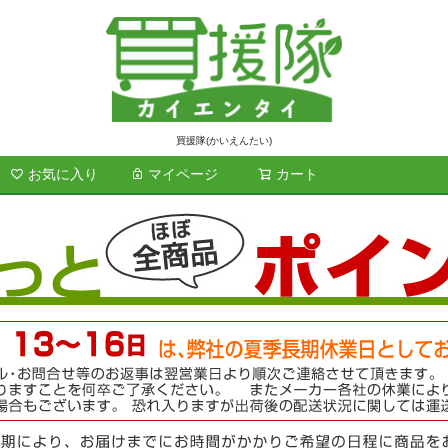
買援隊(かいえんたい)
お気に入り
マイページ
カート
検索