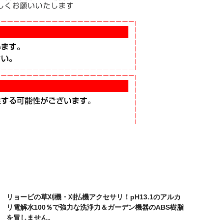
リョービの草刈機・刈払機アクセサリ！pH13.1のアルカ
リ電解水100％で強力な洗浄力＆ガーデン機器のABS樹脂
を冒しません。