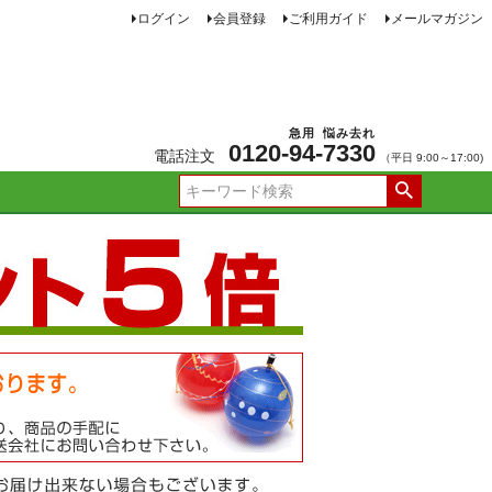
ログイン
会員登録
ご利用ガイド
メールマガジン
急用
悩み去れ
0120-
94
-
7330
電話注文
（平日 9:00～17:00)