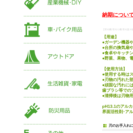
納期について
【草刈機 草刈り機 草刈器 刈
【用途】
●ガーデン機器
●台所の換気扇
●食卓やキッチン
●野菜、果物、電
【使用方法】
●使用する時は
●刃物の汚れた
●頑固な汚れに
歯ブラシ等での
●清掃後は刃物
pH13.1のア
界面活性剤･ア
刃のお手入れ