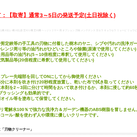
：【取寄】通常3～5日の発送予定(土日祝除く)
払機 刈払い機 刈払器 芝刈り機 芝刈機 ヘッジトリマー 用 オプション 刃物 メンテナンス 京セラ キョウセラ リョービ リョウビ 刃
や剪定鋏等の手工具の刃物に付着した樹木のヤニ、シブや汚れの洗浄ガ
やレンジ周り等の油汚れがひどいところや除菌(原液で使用してください)
用品等の油汚れ(5～10倍程度に希釈して使用してください)
気製品等(20倍程度に希釈して使用してください)
スプレー先端部を回してONにしてから御使用ください
部分に本剤を吹き付け20秒程度放置し、乾いた布で拭き取ってください
は本剤を2～3回に分けて時間をおいて吹き付けるか、本剤に浸して約6
ブラッシングも効果的です。
用オイル等を塗布して保管してください。
ルカリ電解水100％で強力な洗浄力＆ガーデン機器のABS樹脂を冒しません
ルコール･酸を使わず人や環境に優しいクリーナです。
に「刃物クリーナー」