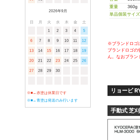
重量
360g
2026年9月
単品個装サイズ
日
月
火
水
木
金
土
1
2
3
4
5
6
7
8
9
10
11
12
※ブランドロゴ
ブランドロゴの
13
14
15
16
17
18
19
ん。なおブラン
20
21
22
23
24
25
26
27
28
29
30
※■←赤塗は休業日です
※■←青塗は発送のみ行います