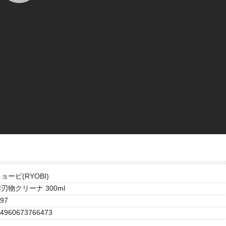
ョービ(RYOBI)
刃物クリーナ 300ml
97
4960673766473