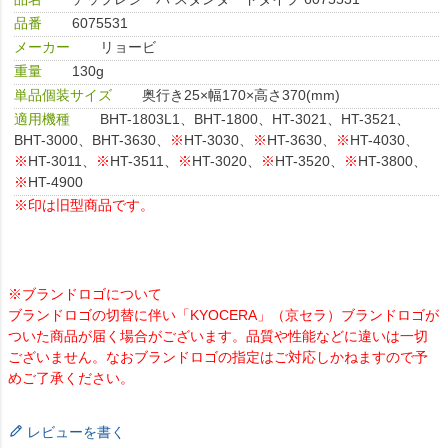
品番
6075531
メーカー
リョービ
重量
130g
単品個装サイズ
奥行き25×幅170×高さ370(mm)
適用機種
BHT-1803L1、BHT-1800、HT-3021、HT-3521、
BHT-3000、BHT-3630、
※
HT-3030、
※
HT-3630、
※
HT-4030、
※
HT-3011、
※
HT-3511、
※
HT-3020、
※
HT-3520、
※
HT-3800、
※
HT-4900
※印は旧型商品です。
※ブランドロゴについて
ブランドロゴの切替に伴い「KYOCERA」（京セラ）ブランドロゴが
ついた商品が届く場合がございます。品質や性能などに違いは一切
ございません。なおブランドロゴの指定はご対応しかねますので予
めご了承ください。
レビューを書く