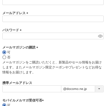
)
メールアドレス
(
必
須
パスワード
)
(
必
須
メールマガジンの購読
)
可
(
否
必
メールマガジンをご購読いただくと、新製品やセール情報をお届け
須
します。またメールマガジン限定クーポンやプレゼントなどお得な
)
情報をお届けします。
携帯メールアドレス
モバイルメルマガ受信可否
可