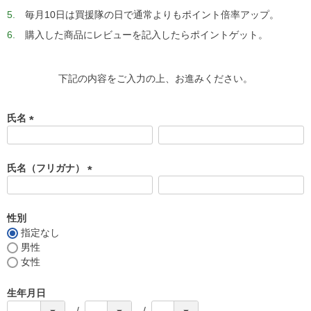
毎月10日は買援隊の日で通常よりもポイント倍率アップ。
購入した商品にレビューを記入したらポイントゲット。
下記の内容をご入力の上、お進みください。
氏名
(
必
須
氏名（フリガナ）
)
(
必
須
性別
)
指定なし
男性
女性
生年月日