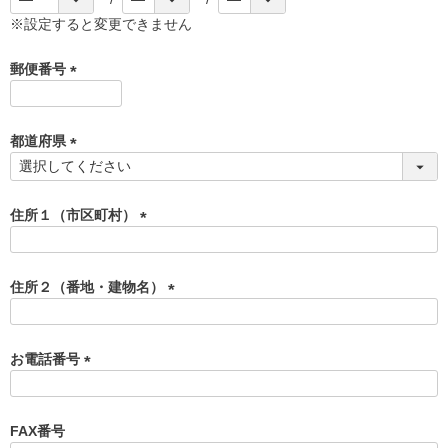
※設定すると変更できません
郵便番号
(
必
須
都道府県
)
(
必
須
住所１（市区町村）
)
(
必
須
住所２（番地・建物名）
)
(
必
須
お電話番号
)
(
必
須
FAX番号