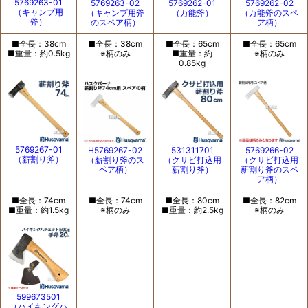
5769263-01
5769263-02
5769262-01
5769262-02
（キャンプ用
（キャンプ用斧
（万能斧）
（万能斧のスペ
斧）
のスペア柄）
ア柄）
■全長：38cm
■全長：38cm
■全長：65cm
■全長：65cm
■重量：約0.5kg
※柄のみ
■重量：約
※柄のみ
0.85kg
5769267-01
H5769267-02
531311701
5769266-02
（薪割り斧）
（薪割り斧のス
（クサビ打込用
（クサビ打込用
ペア柄）
薪割り斧）
薪割り斧のスペ
ア柄）
■全長：74cm
■全長：74cm
■全長：80cm
■全長：82cm
■重量：約1.5kg
※柄のみ
■重量：約2.5kg
※柄のみ
599673501
（ハイキングハ