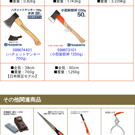
■重量：0.82kg
■重量：1.743kg
■重量：3.239kg
599674401
599673101
（ハチェットヤンキー
（小型薪割斧 1250g）
700g）
■全長：38cm
■全長：50cm
■重量：700g
■重量：1,250g
【日本限定モデル】
その他関連商品