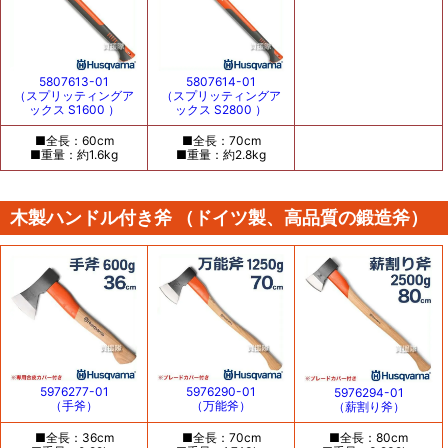
5807613-01
5807614-01
（スプリッティングア
（スプリッティングア
ックス S1600 ）
ックス S2800 ）
■全長：60cm
■全長：70cm
■重量：約1.6kg
■重量：約2.8kg
木製ハンドル付き斧 （ドイツ製、高品質の鍛造斧）
5976277-01
5976290-01
5976294-01
（手斧）
（万能斧）
（薪割り斧）
■全長：36cm
■全長：70cm
■全長：80cm