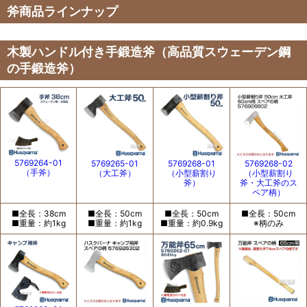
斧商品ラインナップ
木製ハンドル付き手鍛造斧（高品質スウェーデン鋼
の手鍛造斧）
5769264-01
5769265-01
5769268-01
5769268-02
（手斧）
（大工斧）
（小型薪割り
（小型薪割り
斧）
斧・大工斧のス
ペア柄）
■全長：38cm
■全長：50cm
■全長：50cm
■全長：50cm
■重量：約1kg
■重量：約1kg
■重量：約0.9kg
※柄のみ