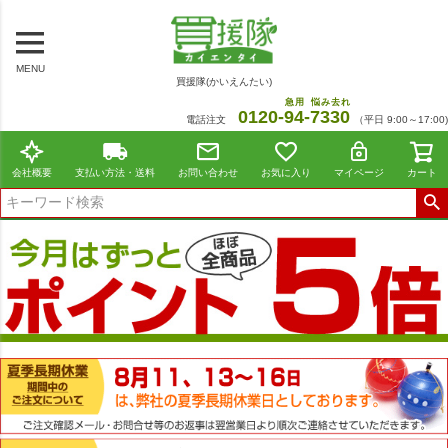
MENU
買援隊(かいえんたい)
急用
悩み去れ
0120-
94
-
7330
電話注文
（平日 9:00～17:00)
会社概要
支払い方法・送料
お問い合わせ
お気に入り
マイページ
カート