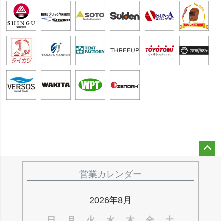
ペー
ジト
営業カレンダー
ップ
へ
2026年8月
日
月
火
水
木
金
土