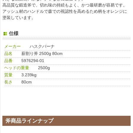
高品質な鍛造斧で、切れ味の持続もよく、かつ最研磨が容易です。
アッシュ材のハンドルで森での視認性を高めるため柄をオレンジに
塗装しています。
仕様
メーカー
ハスクバーナ
品名
薪割り斧 2500g 80cm
品番
5976294-01
ヘッドの重量
2500g
質量
3.239kg
長さ
80cm