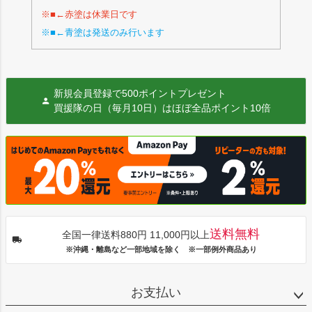
※■←赤塗は休業日です
※■←青塗は発送のみ行います
新規会員登録で500ポイントプレゼント
買援隊の日（毎月10日）はほぼ全品ポイント10倍
送料無料
全国一律送料880円 11,000円以上
※沖縄・離島など一部地域を除く ※一部例外商品あり
お支払い