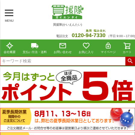
MENU
買援隊(かいえんたい)
急用
悩み去れ
0120-
94
-
7330
電話注文
（平日 9:00～17:00)
会社概要
支払い方法・送料
お問い合わせ
お気に入り
マイページ
カート