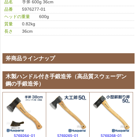
品名
手斧 600g 36cm
品番
5976277-01
ヘッドの重量
600g
質量
0.82kg
長さ
36cm