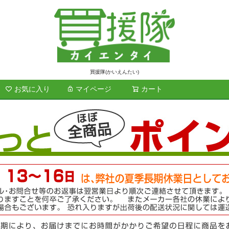
買援隊(かいえんたい)
お気に入り
マイページ
カート
検索