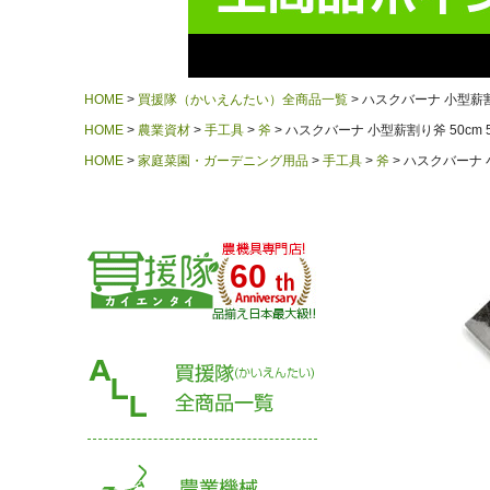
HOME
買援隊（かいえんたい）全商品一覧
ハスクバーナ 小型薪割り斧
HOME
農業資材
手工具
斧
ハスクバーナ 小型薪割り斧 50cm 57
HOME
家庭菜園・ガーデニング用品
手工具
斧
ハスクバーナ 小型
60