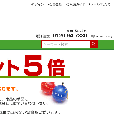
ログイン
会員登録
ご利用ガイド
メールマガジン
急用
悩み去れ
0120-
94
-
7330
電話注文
（平日 9:00～17:00)