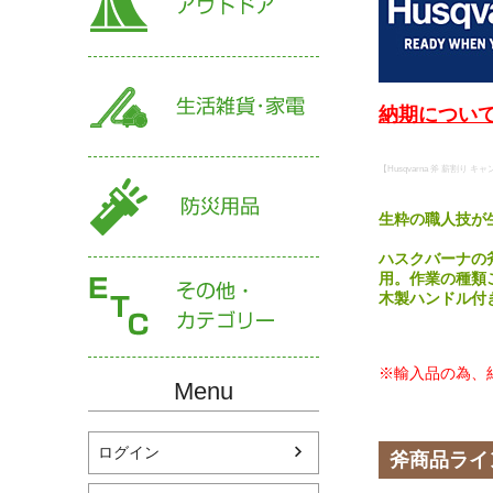
納期について
【Husqvarna 斧 薪割り
生粋の職人技が
ハスクバーナの
用。作業の種類
木製ハンドル付
※輸入品の為、
Menu
ログイン