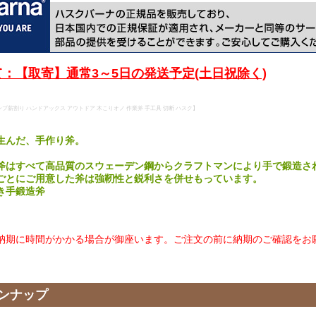
：【取寄】通常3～5日の発送予定(土日祝除く)
 キャンプ薪割り ハンドアックス アウトドア 木こりオノ 作業斧 手工具 切断 ハスク】
生んだ、手作り斧。
斧はすべて高品質のスウェーデン鋼からクラフトマンにより手で鍛造さ
ごとにご用意した斧は強靭性と鋭利さを併せもっています。
き手鍛造斧
納期に時間がかかる場合が御座います。ご注文の前に納期のご確認をお