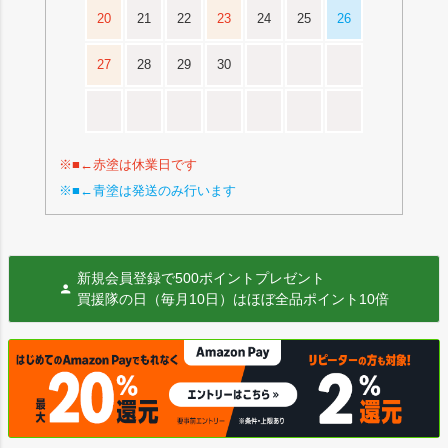
20
21
22
23
24
25
26
27
28
29
30
※■←赤塗は休業日です
※■←青塗は発送のみ行います
新規会員登録で500ポイントプレゼント
買援隊の日（毎月10日）はほぼ全品ポイント10倍