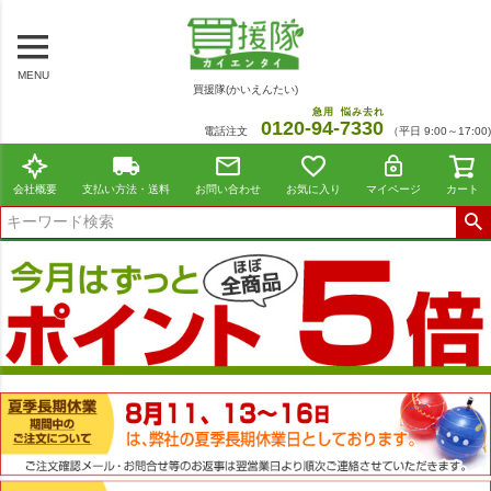
MENU
買援隊(かいえんたい)
急用
悩み去れ
0120-
94
-
7330
電話注文
（平日 9:00～17:00)
会社概要
支払い方法・送料
お問い合わせ
お気に入り
マイページ
カート