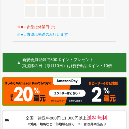
※■←赤塗は休業日です
※■←青塗は発送のみ行います
新規会員登録で500ポイントプレゼント
買援隊の日（毎月10日）はほぼ全品ポイント10倍
送料無料
全国一律送料880円 11,000円以上
※沖縄・離島など一部地域を除く ※一部例外商品あり