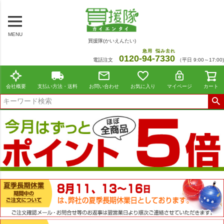
MENU
買援隊(かいえんたい)
急用
悩み去れ
0120-
94
-
7330
電話注文
（平日 9:00～17:00)
会社概要
支払い方法・送料
お問い合わせ
お気に入り
マイページ
カート