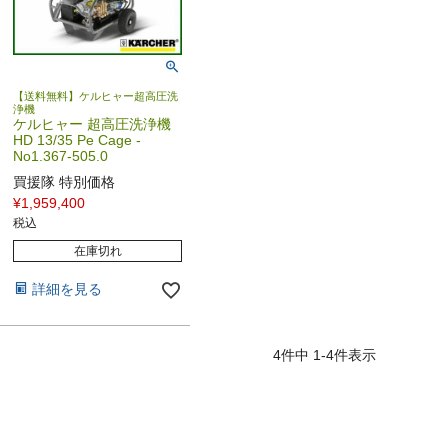
【送料無料】ケルヒャー超高圧洗
浄機
ケルヒャー 超高圧洗浄機
HD 13/35 Pe Cage -
No1.367-505.0
買援隊 特別価格
¥
1,959,400
税込
在庫切れ
詳細を見る
4
件中
1
-
4
件表示