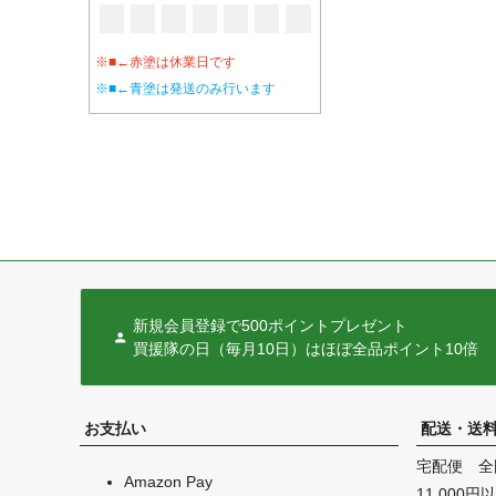
※■←赤塗は休業日です
※■←青塗は発送のみ行います
新規会員登録で500ポイントプレゼント
買援隊の日（毎月10日）はほぼ全品ポイント10倍
お支払い
配送・送
宅配便 全
Amazon Pay
11,000