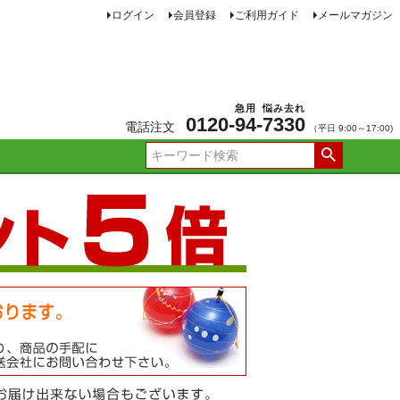
ログイン
会員登録
ご利用ガイド
メールマガジン
急用
悩み去れ
0120-
94
-
7330
電話注文
（平日 9:00～17:00)