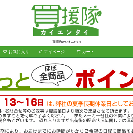
買援隊(かいえんたい)
お気に入り
マイページ
カート
検索