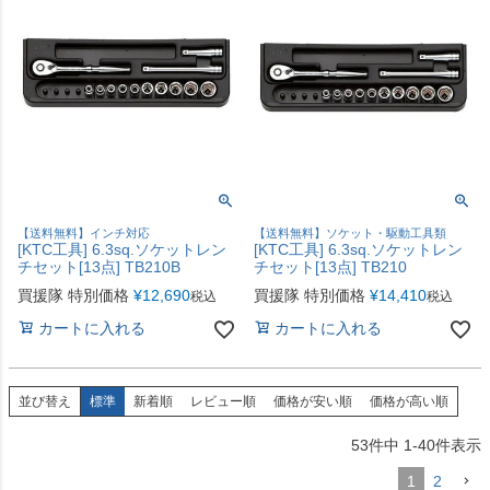
【送料無料】インチ対応
【送料無料】ソケット・駆動工具類
[KTC工具] 6.3sq.ソケットレン
[KTC工具] 6.3sq.ソケットレン
チセット[13点] TB210B
チセット[13点] TB210
買援隊 特別価格
¥
12,690
買援隊 特別価格
¥
14,410
税込
税込
カートに入れる
カートに入れる
並び替え
標準
新着順
レビュー順
価格が安い順
価格が高い順
53
件中
1
-
40
件表示
1
2