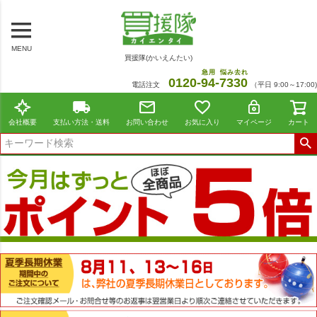
MENU
買援隊(かいえんたい)
急用
悩み去れ
0120-
94
-
7330
電話注文
（平日 9:00～17:00)
会社概要
支払い方法・送料
お問い合わせ
お気に入り
マイページ
カート