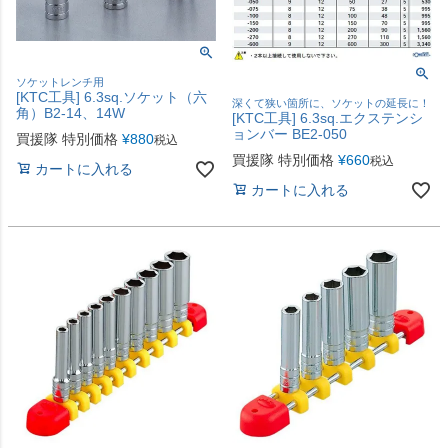
ソケットレンチ用
[KTC工具] 6.3sq.ソケット（六
深くて狭い箇所に、ソケットの延長に！
角）B2-14、14W
[KTC工具] 6.3sq.エクステンシ
ョンバー BE2-050
買援隊 特別価格
¥
880
税込
買援隊 特別価格
¥
660
税込
カートに入れる
カートに入れる