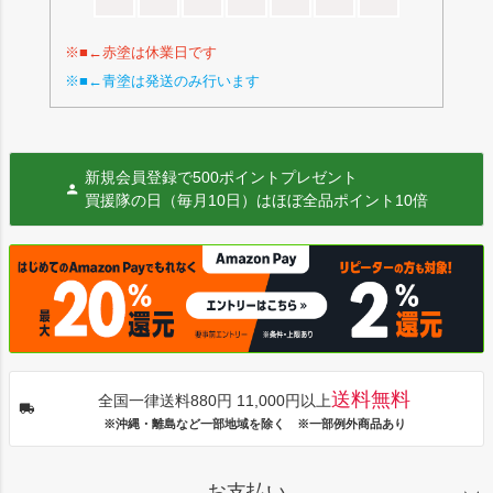
※■←赤塗は休業日です
※■←青塗は発送のみ行います
新規会員登録で500ポイントプレゼント
買援隊の日（毎月10日）はほぼ全品ポイント10倍
送料無料
全国一律送料880円 11,000円以上
※沖縄・離島など一部地域を除く ※一部例外商品あり
お支払い