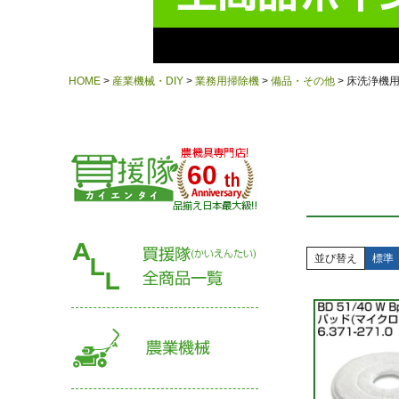
HOME
産業機械・DIY
業務用掃除機
備品・その他
床洗浄機
60
並び替え
標準