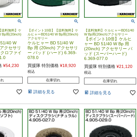
【送料無料】ケ
【ポイント10倍】【送料無料】ケ
【送料無料】ケルヒャーBD51/40
Bp用(20inch)
ルヒャーBD51/40 W Bp用(20inch)
W Bp用(20inch)アクセサリー
アクセサリー
【ポイント10倍】ケルヒ
1/40 W
ケルヒャー BD 51/40 W
ャー BD 51/40 W Bp 用
h) アクセサリ
Bp 用 (20inch) アクセサリ
(20inch) アクセサリー パ
イクロファイ
ー パッド (ハード) 6.369-
ッド (スーパーハード)
1.0
078.0
6.369-077.0
格
¥
54,230
買援隊 特別価格
¥
18,920
買援隊 特別価格
¥
21,120
税込
税込
切れ
在庫切れ
在庫切れ
詳細を見る
詳細を見る