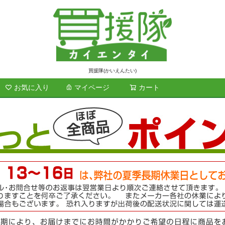
買援隊(かいえんたい)
お気に入り
マイページ
カート
検索