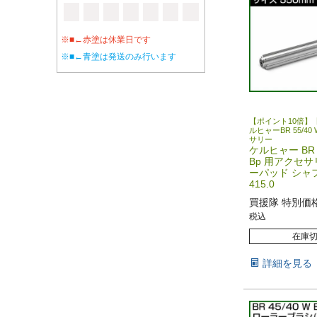
※■←赤塗は休業日です
※■←青塗は発送のみ行います
【ポイント10倍】
ルヒャーBR 55/40
サリー
ケルヒャー BR 5
Bp 用アクセサ
ーパッド シャフト
415.0
買援隊 特別価
税込
在庫
詳細を見る