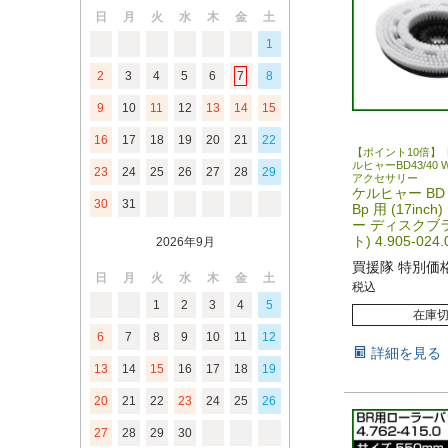
日
月
火
水
木
金
土
1
2
3
4
5
6
7
8
9
10
11
12
13
14
15
16
17
18
19
20
21
22
【ポイント10倍】
ルヒャーBD43/40 W 
23
24
25
26
27
28
29
アクセサリー
ケルヒャー BD 4
30
31
Bp 用 (17inc
ー ディスクブラ
ト) 4.905-024.
2026年9月
買援隊 特別価
日
月
火
水
木
金
土
税込
1
2
3
4
5
在庫
6
7
8
9
10
11
12
詳細を見る
13
14
15
16
17
18
19
20
21
22
23
24
25
26
27
28
29
30