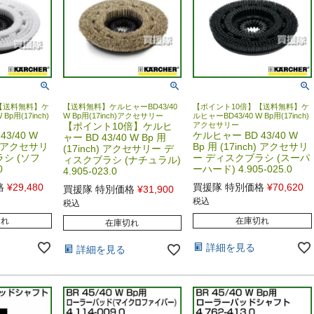
【送料無料】ケ
【送料無料】ケルヒャーBD43/40
【ポイント10倍】【送料無料】ケ
Bp用(17inch)
W Bp用(17inch)アクセサリー
ルヒャーBD43/40 W Bp用(17inch)
【ポイント10倍】ケルヒ
アクセサリー
3/40 W
ケルヒャー BD 43/40 W
ャー BD 43/40 W Bp 用
h) アクセサリ
Bp 用 (17inch) アクセサリ
(17inch) アクセサリー デ
シ (ソフ
ー ディスクブラシ (スーパ
ィスクブラシ (ナチュラル)
0
ーハード) 4.905-025.0
4.905-023.0
格
¥
29,480
買援隊 特別価格
¥
70,620
買援隊 特別価格
¥
31,900
税込
税込
切れ
在庫切れ
在庫切れ
詳細を見る
詳細を見る