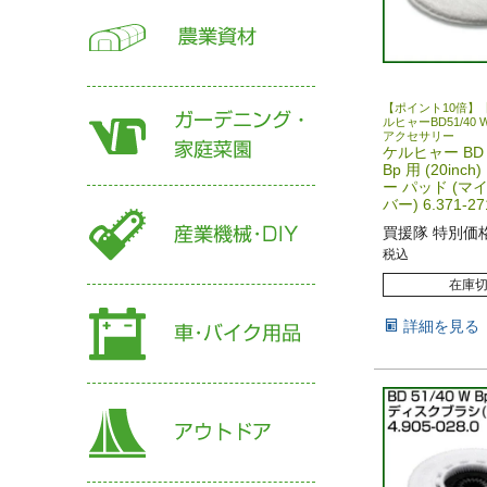
【ポイント10倍】
ルヒャーBD51/40 W 
アクセサリー
ケルヒャー BD 5
Bp 用 (20inc
ー パッド (マ
バー) 6.371-27
買援隊 特別価
税込
在庫
詳細を見る