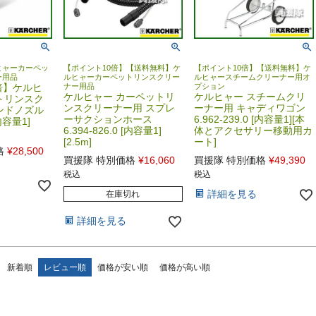
ヒャーカーペッ
【ポイント10倍】【送料無料】ケ
【ポイント10倍】【送料無料】ケ
ー用品
ルヒャーカーペットリンスクリー
ルヒャースチームクリーナー用オ
倍】ケルヒ
ナー用品
プション
ケルヒャー カーペットリ
ケルヒャー スチームクリ
トリンスク
ンスクリーナー用 スプレ
ーナー用 キャディワゴン
ンドノズル
ーサクションホース
6.962-239.0 [内容量1][本
[内容量1]
6.394-826.0 [内容量1]
体とアクセサリー移動用カ
[2.5m]
ート]
格
¥
28,500
買援隊 特別価格
¥
16,060
買援隊 特別価格
¥
49,390
税込
税込
詳細を見る
在庫切れ
詳細を見る
新着順
レビュー順
価格が安い順
価格が高い順