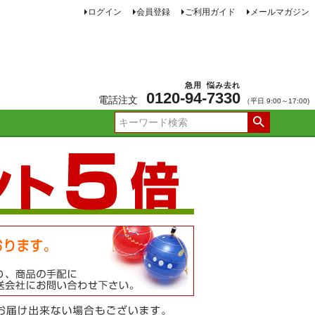
ログイン
会員登録
ご利用ガイド
メールマガジン
急用
悩み去れ
0120-
94
-
7330
電話注文
（平日 9:00～17:00)