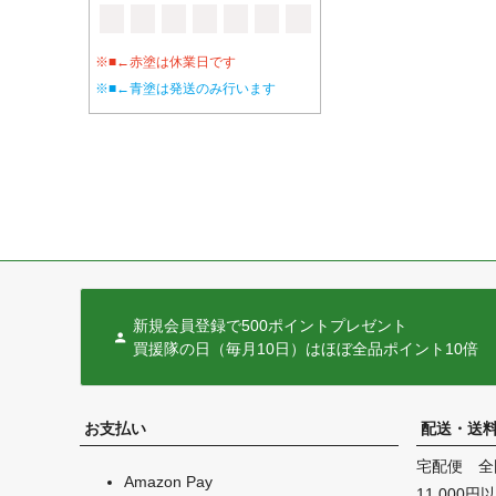
※■←赤塗は休業日です
※■←青塗は発送のみ行います
新規会員登録で500ポイントプレゼント
買援隊の日（毎月10日）はほぼ全品ポイント10倍
お支払い
配送・送
宅配便 全
Amazon Pay
11,000