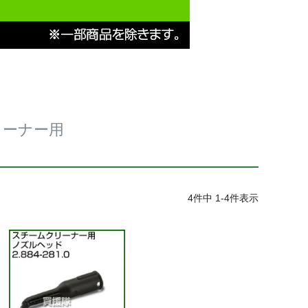
リーナー用
4
件中
1
-
4
件表示