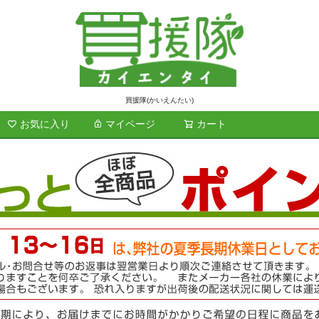
買援隊(かいえんたい)
お気に入り
マイページ
カート
検索