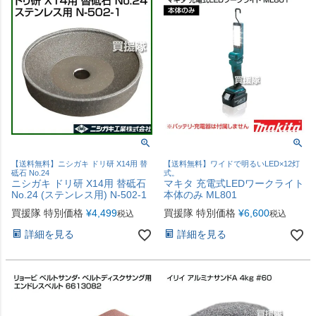
【送料無料】ニシガキ ドリ研 X14用 替
【送料無料】ワイドで明るいLED×12灯
砥石 No.24
式。
ニシガキ ドリ研 X14用 替砥石
マキタ 充電式LEDワークライト
No.24 (ステンレス用) N-502-1
本体のみ ML801
買援隊 特別価格
¥
4,499
買援隊 特別価格
¥
6,600
税込
税込
詳細を見る
詳細を見る