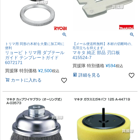
トリマ用 同形の木材を大量に加工時に
【メール便送料無料】木材の切断時の、
便利
毛羽立ちを抑えます。
リョービ トリマ用 ダブテール
マキタ 純正 部品 刃口板
ガイド テンプレートガイド
415524-7
6072171
買援隊 特別価格
¥
594
税込
買援隊 特別価格
¥
2,500
税込
詳細を見る
カートに入れる