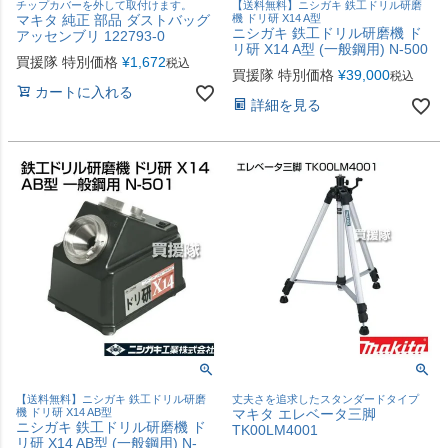
チップカバーを外して取付けます。
【送料無料】ニシガキ 鉄工ドリル研磨
マキタ 純正 部品 ダストバッグ
機 ドリ研 X14 A型
ニシガキ 鉄工ドリル研磨機 ド
アッセンブリ 122793-0
リ研 X14 A型 (一般鋼用) N-500
買援隊 特別価格
¥
1,672
税込
買援隊 特別価格
¥
39,000
税込
カートに入れる
詳細を見る
【送料無料】ニシガキ 鉄工ドリル研磨
丈夫さを追求したスタンダードタイプ
機 ドリ研 X14 AB型
マキタ エレベータ三脚
ニシガキ 鉄工ドリル研磨機 ド
TK00LM4001
リ研 X14 AB型 (一般鋼用) N-