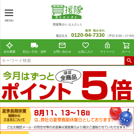
MENU
買援隊(かいえんたい)
急用
悩み去れ
0120-
94
-
7330
電話注文
（平日 9:00～17:00)
会社概要
支払い方法・送料
お問い合わせ
お気に入り
マイページ
カート