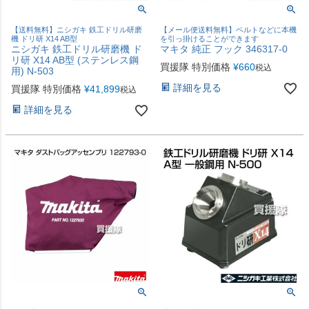
【送料無料】ニシガキ 鉄工ドリル研磨
【メール便送料無料】ベルトなどに本機
機 ドリ研 X14 AB型
を引っ掛けることができます
ニシガキ 鉄工ドリル研磨機 ド
マキタ 純正 フック 346317-0
リ研 X14 AB型 (ステンレス鋼
買援隊 特別価格
¥
660
税込
用) N-503
詳細を見る
買援隊 特別価格
¥
41,899
税込
詳細を見る