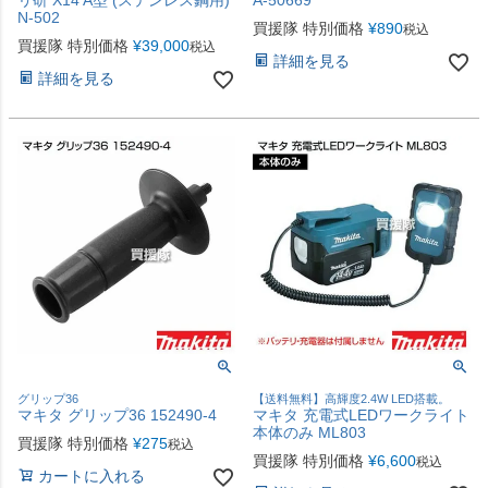
リ研 X14 A型 (ステンレス鋼用)
A-50669
N-502
買援隊 特別価格
¥
890
税込
買援隊 特別価格
¥
39,000
税込
詳細を見る
詳細を見る
グリップ36
【送料無料】高輝度2.4W LED搭載。
マキタ グリップ36 152490-4
マキタ 充電式LEDワークライト
本体のみ ML803
買援隊 特別価格
¥
275
税込
買援隊 特別価格
¥
6,600
税込
カートに入れる