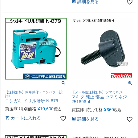
詳細を見る
【送料無料】簡単操作・コンパクト設
【メール便送料無料】ツマミネジ
計!!
マキタ 純正 部品 ツマミネジ
ニシガキ ドリル研研 N-879
251896-4
買援隊 特別価格
¥
10,600
税込
買援隊 特別価格
¥
660
税込
カートに入れる
詳細を見る