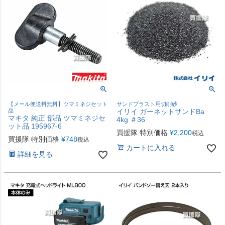
【メール便送料無料】ツマミネジセット
サンドブラスト用切削砂
品
イリイ ガーネットサンドBa
マキタ 純正 部品 ツマミネジセ
4kg ＃36
ット品 195967-6
買援隊 特別価格
¥
2,200
税込
買援隊 特別価格
¥
748
税込
カートに入れる
詳細を見る