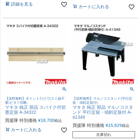
詳細を見る
カートに入れる
【送料無料】ポイントだけで(スミ線不
【送料無料】マルノコスタンド(平行定
要)ピタリ切断。
規・傾斜定規付)
マキタ 純正 部品 スパイク付切
マキタ 純正 部品 マルノコスタ
墨定規 A-34322
ンド 平行定規・傾斜定規付 A-
41349
買援隊 特別価格
¥
18,700
税込
買援隊 特別価格
¥
15,829
税込
カートに入れる
在庫切れ