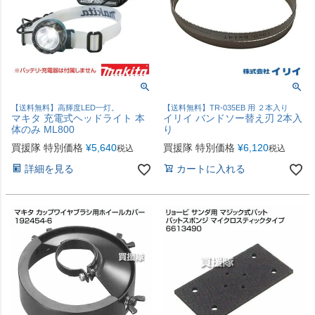
【送料無料】高輝度LED一灯。
【送料無料】TR-035EB 用 ２本入り
マキタ 充電式ヘッドライト 本
イリイ バンドソー替え刃 2本入
体のみ ML800
り
買援隊 特別価格
¥
5,640
買援隊 特別価格
¥
6,120
税込
税込
詳細を見る
カートに入れる