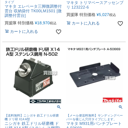
タイプ
マキタ トリマベースアッセンブ
マキタ エレベータ三脚微調整付
リ 123222-6
雲台 収納袋付 TK00LM1501 [微
買援隊 特別価格
¥
5,027
税込
調整付雲台]
買援隊 特別価格
¥
18,970
カートに入れる
税込
カートに入れる
【送料無料】ニシガキ 鉄工ドリル研磨
【メール便送料無料】サンディングペー
機 ドリ研 X14 A型
パーを吸じん穴付タイプにします。
ニシガキ 鉄工ドリル研磨機 ド
マキタ M931用パンチプレート