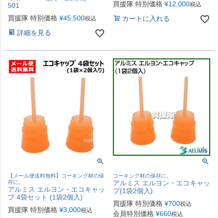
買援隊 特別価格
¥
12,000
税込
501
買援隊 特別価格
¥
45,500
カートに入れる
税込
詳細を見る
【メール便送料無料】コーキング材の保
コーキング材の保存に。
存に。
アルミス エルヨン・エコキャッ
アルミス エルヨン・エコキャッ
プ(1袋2個入)
プ 4袋セット (1袋2個入)
買援隊 特別価格
¥
700
税込
買援隊 特別価格
¥
3,000
税込
会員特別価格
¥
660
税込