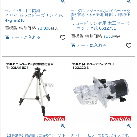
サンドブラスト用切削砂
サンダ用､マジック式なのでペーパー交
イリイ ガラスビーズサンドBw
換が容易､木材の研削･研磨に､中間仕上
用
4kg ＃240
リョービ サンダ用 木工ペーパ
買援隊 特別価格
¥
3,300
ー マジック式 6612791
税込
買援隊 特別価格
¥
539
税込
カートに入れる
カートに入れる
【送料無料】微調整付雲台のコンパクト
ストレートビットで面取りが行えます。