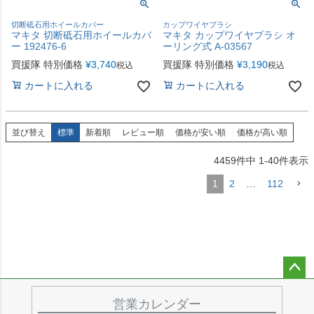
切断砥石用ホイールカバー
カップワイヤブラシ
マキタ 切断砥石用ホイールカバ
マキタ カップワイヤブラシ オ
ー 192476-6
ーリング式 A-03567
買援隊 特別価格
¥
3,740
買援隊 特別価格
¥
3,190
税込
税込
カートに入れる
カートに入れる
並び替え
標準
新着順
レビュー順
価格が安い順
価格が高い順
4459
件中
1
-
40
件表示
1
2
…
112
ペー
ジト
営業カレンダー