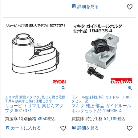
詳細を見る
トリマ用 変換アダプタ､集じん機と電動
【メール便送料無料】ガイドルールホル
工具を接続する際に使用します
ダセット品
リョービ トリマ用 集じんアダ
マキタ 純正 部品 ガイドルール
プタ 6077371
ホルダセット品 194936-4
買援隊 特別価格
¥
950
買援隊 特別価格
¥
1,169
税込
税込
カートに入れる
詳細を見る