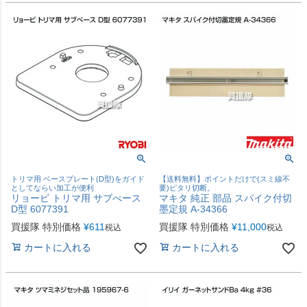
トリマ用 ベースプレート(D型)をガイド
【送料無料】ポイントだけで(スミ線不
としてならい加工が便利
要)ピタリ切断。
リョービ トリマ用 サブべース
マキタ 純正 部品 スパイク付切
D型 6077391
墨定規 A-34366
買援隊 特別価格
¥
611
買援隊 特別価格
¥
11,000
税込
税込
カートに入れる
カートに入れる