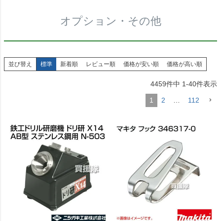
オプション・その他
並び替え
標準
新着順
レビュー順
価格が安い順
価格が高い順
4459
件中
1
-
40
件表示
1
2
…
112