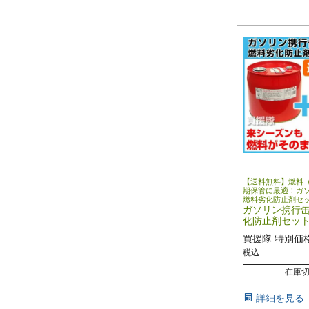
【送料無料】燃料
期保管に最適！ガ
燃料劣化防止剤セ
ガソリン携行缶1
化防止剤セッ
買援隊 特別価
税込
在庫
詳細を見る