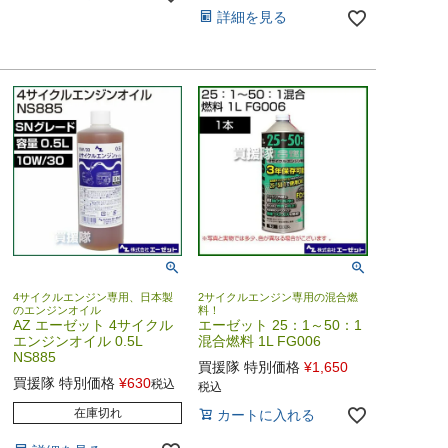
詳細を見る
4サイクルエンジン専用、日本製
2サイクルエンジン専用の混合燃
のエンジンオイル
料！
AZ エーゼット 4サイクル
エーゼット 25：1～50：1
エンジンオイル 0.5L
混合燃料 1L FG006
NS885
買援隊 特別価格
¥
1,650
買援隊 特別価格
¥
630
税込
税込
在庫切れ
カートに入れる