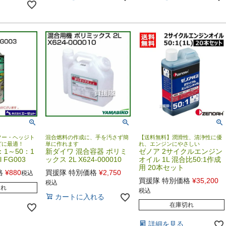
ソー・ヘッジト
混合燃料の作成に、手を汚さず簡
【送料無料】潤滑性、清浄性に優
どに最適！
単に作れます
れ、エンジンにやさしい
：1～50：1
新ダイワ 混合容器 ポリミ
ゼノア 2サイクルエンジン
 FG003
ックス 2L X624-000010
オイル 1L 混合比50:1作成
用 20本セット
格
¥
880
買援隊 特別価格
¥
2,750
税込
買援隊 特別価格
¥
35,200
税込
切れ
税込
カートに入れる
在庫切れ
詳細を見る