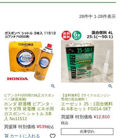
28
件中
1
-
28
件表示
ピアンタFV200用の純正ガスボン
【送料無料】2サイクルエンジン
ベ！[家庭菜園]
専用の混合燃料！
ホンダ 耕運機 ピアンタ・
エーゼット 25：1混合燃料
サラダ用 発電機 エネポ用
4L 6本セット FG014-SET
ガスボンベ シャトル 3本
買援隊 特別価格
¥
12,810
入 No11512
税込
買援隊 特別価格
¥
539
税込
在庫切れ
カートに入れる