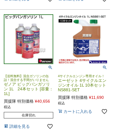
【送料無料】混合ガソリンの缶
4サイクルエンジン専用オイル！
詰！混合する手間がいりません
エーゼット 4サイクルエン
ゼノア ビッグバンガソリ
ジンオイル 1L 10本セット
ン 1L 24本セット [容量：
NS881-SET
1L]
買援隊 特別価格
¥
11,690
買援隊 特別価格
¥
40,656
税込
税込
カートに入れる
在庫切れ
詳細を見る