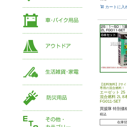
カートに入
【送料無料】2サイ
専用の混合燃料！
エーゼット 25
混合燃料 2L 
FG011-SET
買援隊 特別価
税込
在庫