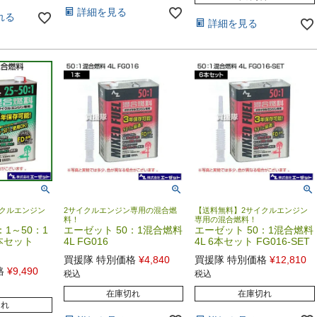
詳細を見る
れる
詳細を見る
クルエンジン
2サイクルエンジン専用の混合燃
【送料無料】2サイクルエンジン
料！
専用の混合燃料！
：1～50：1
エーゼット 50：1混合燃料
エーゼット 50：1混合燃料
8本セット
4L FG016
4L 6本セット FG016-SET
買援隊 特別価格
¥
4,840
買援隊 特別価格
¥
12,810
格
¥
9,490
税込
税込
在庫切れ
在庫切れ
切れ