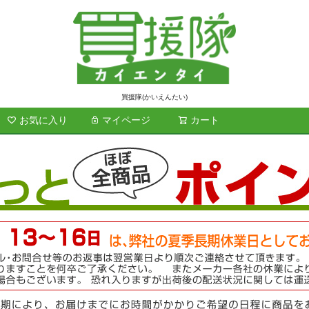
買援隊(かいえんたい)
お気に入り
マイページ
カート
検索