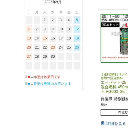
2026年9月
日
月
火
水
木
金
土
1
2
3
4
5
6
7
8
9
10
11
12
13
14
15
16
17
18
19
20
21
22
23
24
25
26
27
28
29
30
【送料無料】2サイ
※■←赤塗は休業日です
専用の混合燃料！
エーゼット 25
※■←青塗は発送のみ行います
混合燃料 450m
ト FG003-SET
買援隊 特別価
税込
在庫
詳細を見る