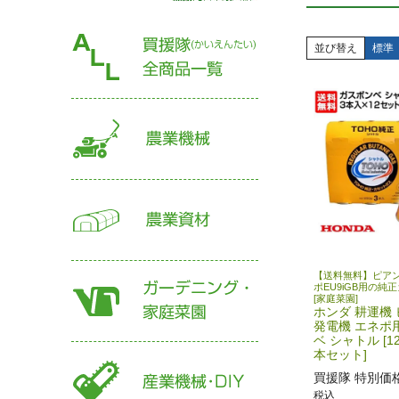
並び替え
標準
【送料無料】ピアンタ
ポEU9iGB用の純
[家庭菜園]
ホンダ 耕運機
発電機 エネポ
ベ シャトル [1
本セット]
買援隊 特別価
税込