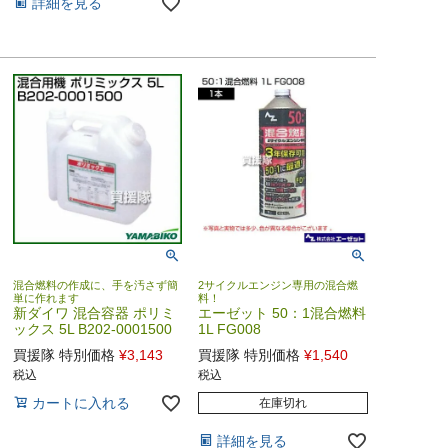
詳細を見る
混合燃料の作成に、手を汚さず簡
2サイクルエンジン専用の混合燃
単に作れます
料！
新ダイワ 混合容器 ポリミ
エーゼット 50：1混合燃料
ックス 5L B202-0001500
1L FG008
買援隊 特別価格
¥
3,143
買援隊 特別価格
¥
1,540
税込
税込
カートに入れる
在庫切れ
詳細を見る