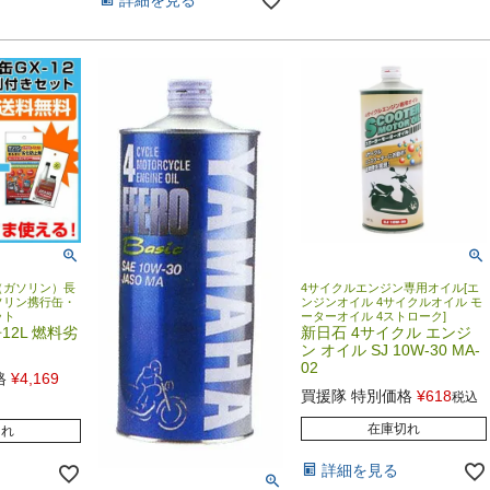
（ガソリン）長
4サイクルエンジン専用オイル[エ
ソリン携行缶・
ンジンオイル 4サイクルオイル モ
ット
ーターオイル 4ストローク]
2L 燃料劣
新日石 4サイクル エンジ
ト
ン オイル SJ 10W-30 MA-
02
格
¥
4,169
買援隊 特別価格
¥
618
税込
在庫切れ
切れ
詳細を見る