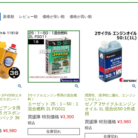
新着順
レビュー順
価格が安い順
価格が高い順
FV200/エネ
2サイクルエンジン専用の混合燃
潤滑性、清浄性に優れ、エンジン
正ガスボンベ！
料！
にやさしい
エーゼット 25：1～50：1
ゼノア 2サイクルエンジン
 ピアンタ用
混合燃料 2L FG011
オイル 1L 混合比50:1作成
用 ガスボン
用
買援隊 特別価格
¥
3,300
2パック 36
買援隊 特別価格
¥
3,980
税込
税込
格
¥
6,980
在庫切れ
在庫切れ