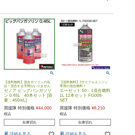
【送料無料】混合ガソリンの缶
【送料無料】2サイクルエンジン
詰！混合する手間がいりません
専用の混合燃料！
ゼノア ビッグバンガソリ
エーゼット 50：1混合燃料
ン 0.45L 40本セット [容
1L 12本セット FG008-
量：450mL]
SET
買援隊 特別価格
¥
44,000
買援隊 特別価格
¥
8,210
税込
税込
在庫切れ
在庫切れ
詳細を見る
詳細を見る