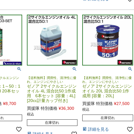
クルエンジン
【送料無料】潤滑性、清浄性に優
【送料無料】潤滑性、清浄性に優
れ、エンジンにやさしい
れ、エンジンにやさしい
：1～50：1
ゼノア 2サイクルエンジン
ゼノア 2サイクルエンジン
l 20本セッ
オイル 4L 混合比50:1作成
オイル 20L 混合比50:1作
用 6本セット [容量：4L]
成用 [容量：20L]
[20cc計量カップ付き]
格
¥
8,700
買援隊 特別価格
¥
27,500
買援隊 特別価格
¥
36,300
税込
税込
切れ
在庫切れ
在庫切れ
詳細を見る
詳細を見る