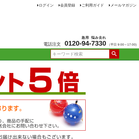
ログイン
会員登録
ご利用ガイド
メールマガジン
急用
悩み去れ
0120-
94
-
7330
電話注文
（平日 9:00～17:00)