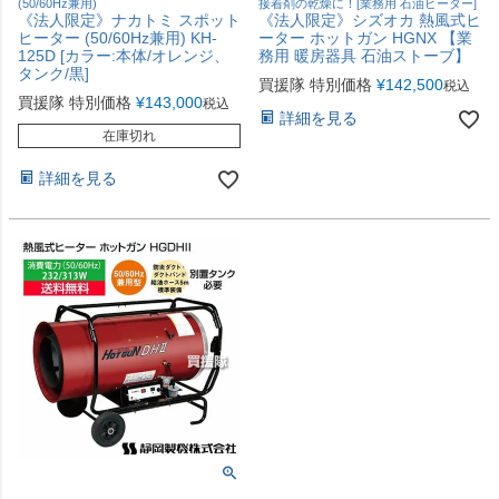
(50/60Hz兼用)
接着剤の乾燥に！[業務用 石油ヒーター]
《法人限定》ナカトミ スポット
《法人限定》シズオカ 熱風式ヒ
ヒーター (50/60Hz兼用) KH-
ーター ホットガン HGNX 【業
125D [カラー:本体/オレンジ、
務用 暖房器具 石油ストーブ】
タンク/黒]
買援隊 特別価格
¥
142,500
税込
買援隊 特別価格
¥
143,000
税込
詳細を見る
在庫切れ
詳細を見る