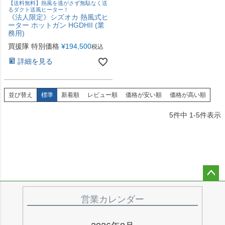
【送料無料】熱風を逃がさず無駄なく送
るダクト送風ヒーター！
《法人限定》シズオカ 熱風式ヒ
ーター ホットガン HGDHII (業
務用)
買援隊 特別価格
¥
194,500
税込
詳細を見る
並び替え
標準
新着順
レビュー順
価格が安い順
価格が高い順
5
件中
1
-
5
件表示
ペー
ジト
営業カレンダー
ップ
へ