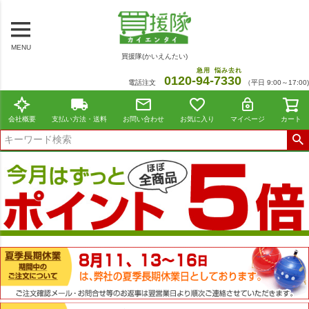
MENU
買援隊(かいえんたい)
急用
悩み去れ
0120-
94
-
7330
電話注文
（平日 9:00～17:00)
会社概要
支払い方法・送料
お問い合わせ
お気に入り
マイページ
カート