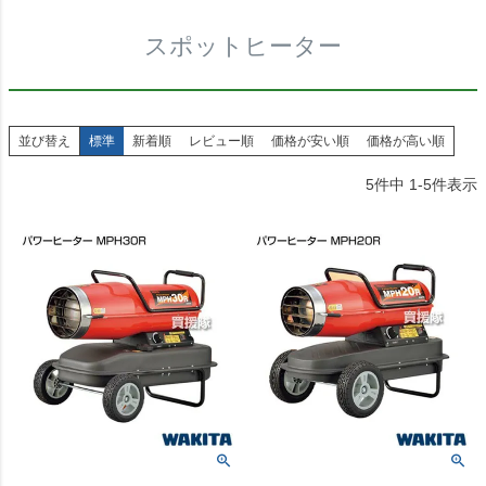
スポットヒーター
並び替え
標準
新着順
レビュー順
価格が安い順
価格が高い順
5
件中
1
-
5
件表示