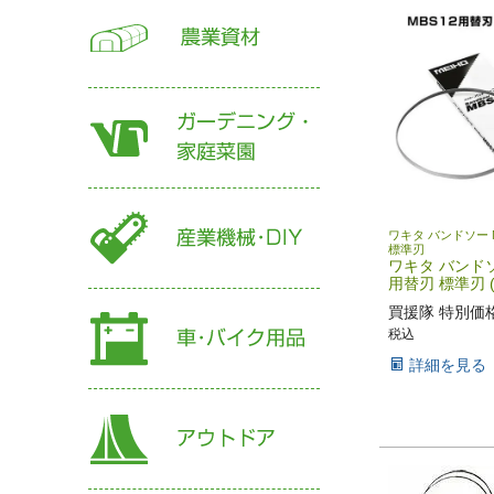
ワキタ バンドソー 
標準刃
ワキタ バンドソ
用替刃 標準刃 (1
買援隊 特別価
税込
詳細を見る