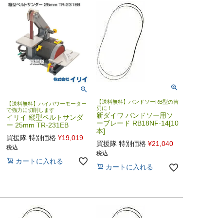
【送料無料】バンドソーRB型の替
【送料無料】ハイパワーモーター
刃に！
で強力に切削します
新ダイワ バンドソー用ソ
イリイ 縦型ベルトサンダ
ーブレード RB18NF-14[10
ー 25mm TR-231EB
本]
買援隊 特別価格
¥
19,019
買援隊 特別価格
¥
21,040
税込
税込
カートに入れる
カートに入れる