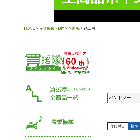
HOME
産業機械・DIY
切断機
鉄工用
60
バンドソー
並び替え
標準