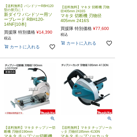
【送料無料】バンドソーRBH120
【送料無料】マキタ 切断機 刃物
型の替刃に！
径405mm 2416S
新ダイワ バンドソー用ソ
マキタ 切断機 刃物径
ーブレード RBH120-
405mm 2416S
14NF[10本]
買援隊 特別価格
¥
77,600
買援隊 特別価格
¥
14,390
税込
税込
カートに入れる
カートに入れる
【送料無料】マキタ チップソー切
【送料無料】マキタ チップソーカ
断機 刃物径190mm
ッタ 刃物径185mm 4130N
マキタ チップソー切断機
マキタ チップソーカッタ