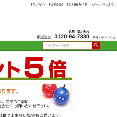
ログイン
会員登録
ご利用ガイド
メールマガジン
急用
悩み去れ
0120-
94
-
7330
電話注文
（平日 9:00～17:00)