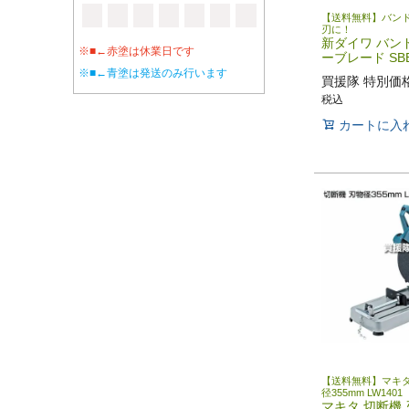
【送料無料】バンド
刃に！
新ダイワ バン
※■←赤塗は休業日です
ーブレード SBB
※■←青塗は発送のみ行います
買援隊 特別価
税込
カートに入
【送料無料】マキタ
径355mm LW1401
マキタ 切断機