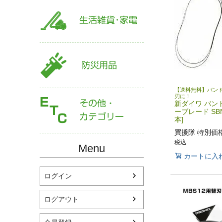
【送料無料】バンド
刃に！
新ダイワ バン
ーブレード SBNF
本]
買援隊 特別価
税込
Menu
カートに入
ログイン
ログアウト