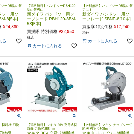
ソーRB型の替
【送料無料】バンドソーRBH120
【送料無料】バンドソーRB型の替
型の替刃に！
刃に！
ドソー用ソ
新ダイワ バンドソー用ソ
新ダイワ バンドソー用ソ
M-8[5本]
ーブレード RBH120-8BM-
ーブレード SBNF-8[10本]
5S[5本]
格
¥
24,860
買援隊 特別価格
¥
17,240
買援隊 特別価格
¥
22,950
税込
税込
れる
カートに入れる
カートに入れる
 切断機 刃物
【送料無料】マキタ 26V 充電式切
【送料無料】マキタ チップソー切
断機 刃物径355mm
断機 刃物径305mm
 刃物径
マキタ 36V 充電式切断機
マキタ チップソー切断機