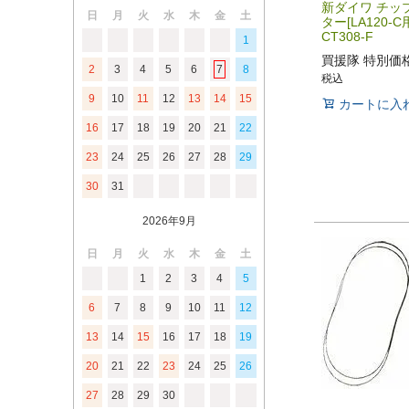
新ダイワ チッ
日
月
火
水
木
金
土
ター[LA120-C
CT308-F
1
買援隊 特別価
2
3
4
5
6
7
8
税込
9
10
11
12
13
14
15
カートに入
16
17
18
19
20
21
22
23
24
25
26
27
28
29
30
31
2026年9月
日
月
火
水
木
金
土
1
2
3
4
5
6
7
8
9
10
11
12
13
14
15
16
17
18
19
20
21
22
23
24
25
26
27
28
29
30