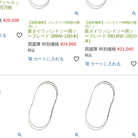
プソーカッ
用]刃物
格
¥
25,038
【送料無料】バンドソーRB型の替
【送料無料】バンドソーRB型の替
刃に！
刃に！
新ダイワ バンドソー用ソ
新ダイワ バンドソー用ソ
れる
ーブレード SBBM-18[5本]
ーブレード RB18NF-18[10
本]
買援隊 特別価格
¥
24,860
買援隊 特別価格
¥
21,040
税込
税込
カートに入れる
カートに入れる