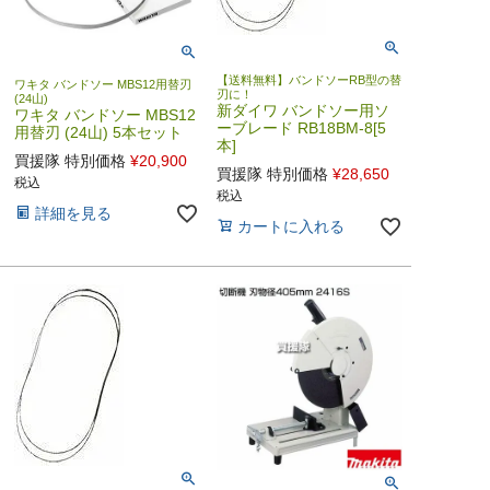
【送料無料】バンドソーRB型の替
ワキタ バンドソー MBS12用替刃
刃に！
(24山)
新ダイワ バンドソー用ソ
ワキタ バンドソー MBS12
ーブレード RB18BM-8[5
用替刃 (24山) 5本セット
本]
買援隊 特別価格
¥
20,900
買援隊 特別価格
¥
28,650
税込
税込
詳細を見る
カートに入れる