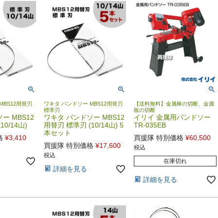
MBS12用替刃
ワキタ バンドソー MBS12用替刃
【送料無料】金属棒の切断、金属
標準刃
板の切断
ー MBS12
ワキタ バンドソー MBS12
イリイ 金属用バンドソー
0/14山)
用替刃 標準刃 (10/14山) 5
TR-035EB
本セット
格
¥
3,410
買援隊 特別価格
¥
60,500
買援隊 特別価格
¥
17,600
税込
税込
在庫切れ
詳細を見る
詳細を見る