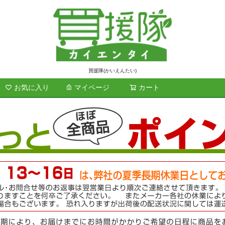
買援隊(かいえんたい)
お気に入り
マイページ
カート
検索