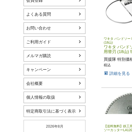
会員登録
よくある質問
お問い合わせ
ワキタ バンドソー 
ご利用ガイド
(18山)
ワキタ バンドソ
用替刃 (18山)
メルマガ購読
買援隊 特別価
税込
キャンペーン
詳細を見る
会社概要
個人情報の取扱
特定商取引法に基づく表示
【送料無料】鉄工
2026年8月
ソーカッターLA12