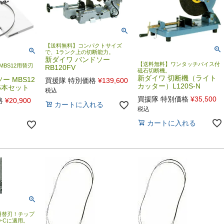
【送料無料】コンパクトサイズ
で、1ランク上の切断能力。
新ダイワ バンドソー
【送料無料】ワンタッチバイス付
MBS12用替刃
RB120FV
砥石切断機。
新ダイワ 切断機（ライト
ー MBS12
買援隊 特別価格
¥
139,600
カッター）L120S-N
 5本セット
税込
買援隊 特別価格
¥
35,500
格
¥
20,900
カートに入れる
税込
カートに入れる
用替刃！チップ
0-Cに適用。