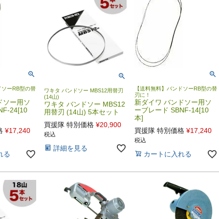
ソーRB型の替
【送料無料】バンドソーRB型の替
ワキタ バンドソー MBS12用替刃
刃に！
(14山)
ドソー用ソ
新ダイワ バンドソー用ソ
ワキタ バンドソー MBS12
-24[10
ーブレード SBNF-14[10
用替刃 (14山) 5本セット
本]
買援隊 特別価格
¥
20,900
格
¥
17,240
買援隊 特別価格
¥
17,240
税込
税込
詳細を見る
れる
カートに入れる