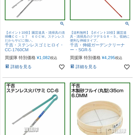
【ポイント10倍】園芸道具・清掃具の清
【送料無料】【ポイント10倍】園芸道
掃機ＣＣ－１７ ６０ＣＭ。ステンレス
具・清掃具のクマデＳＧＲ－５。収納に
だからサビに強い。
便利な伸縮タイプ。
千吉・ステンレスゴミヒロイ・
千吉・伸縮ガーデンクリーナ
CC-1760CM
ー・SGR-5
買援隊 特別価格
¥
1,082
買援隊 特別価格
¥
4,295
税込
税込
詳細を見る
詳細を見る