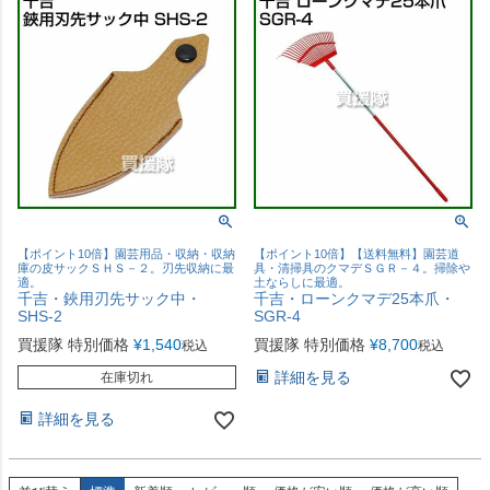
【ポイント10倍】園芸用品・収納・収納
【ポイント10倍】【送料無料】園芸道
庫の皮サックＳＨＳ－２。刃先収納に最
具・清掃具のクマデＳＧＲ－４。掃除や
適。
土ならしに最適。
千吉・鋏用刃先サック中・
千吉・ローンクマデ25本爪・
SHS-2
SGR-4
買援隊 特別価格
¥
1,540
買援隊 特別価格
¥
8,700
税込
税込
詳細を見る
在庫切れ
詳細を見る