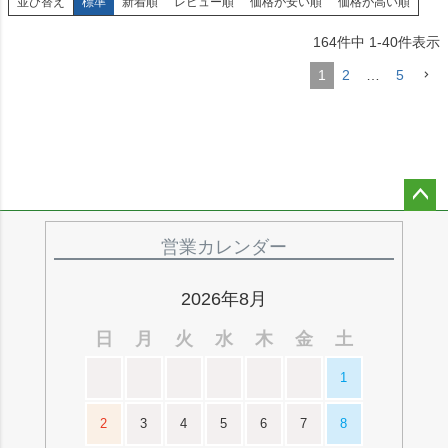
並び替え
標準
新着順
レビュー順
価格が安い順
価格が高い順
164
件中
1
-
40
件表示
1
2
…
5
ペー
ジト
営業カレンダー
ップ
へ
2026年8月
日
月
火
水
木
金
土
1
2
3
4
5
6
7
8