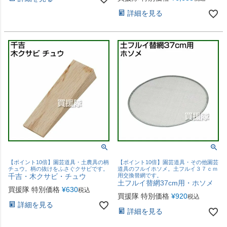
詳細を見る
【ポイント10倍】園芸道具・土農具の柄
【ポイント10倍】園芸道具・その他園芸
チュウ。柄の抜けをふさぐクサビです。
道具のフルイホソメ。土フルイ３７ｃｍ
千吉・木クサビ・チュウ
用交換替網です。
土フルイ替網37cm用・ホソメ
買援隊 特別価格
¥
630
税込
買援隊 特別価格
¥
920
税込
詳細を見る
詳細を見る