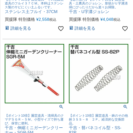
道具のフルイ３７ＣＭ。本枠はステンレ
具・土農具のジョレン。形状がＵ字溝清
ス製のサビにくい土ふるいです。
掃にぴったりだから楽々お掃除。
ステンレス土フルイ・37CM
千吉・U字溝ジョレン
買援隊 特別価格
¥
2,558
買援隊 特別価格
¥
4,048
税込
税込
詳細を見る
詳細を見る
【ポイント10倍】園芸道具・清掃具のク
【ポイント10倍】園芸道具・鋏のその他
マデＳＧＲ－５Ｍ。小型サイズで持ち運
鋏３ＳＳ－８ ２Ｐ。経済的な交換部
び、保管に便利。
品。
千吉・伸縮ミニガーデンクリー
千吉・替バネコイル型・SS-
ナー・SGR-5M
82P