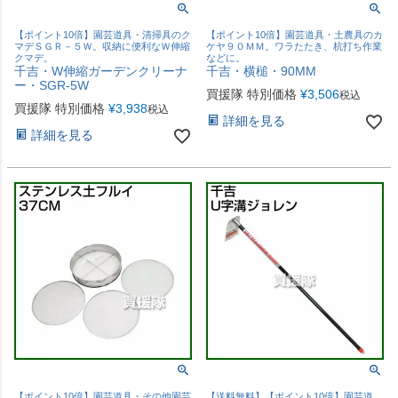
【ポイント10倍】園芸道具・清掃具のク
【ポイント10倍】園芸道具・土農具のカ
マデＳＧＲ－５Ｗ。収納に便利なＷ伸縮
ケヤ９０ＭＭ。ワラたたき、杭打ち作業
クマデ。
などに。
千吉・W伸縮ガーデンクリーナ
千吉・横槌・90MM
ー・SGR-5W
買援隊 特別価格
¥
3,506
税込
買援隊 特別価格
¥
3,938
税込
詳細を見る
詳細を見る
【ポイント10倍】園芸道具・その他園芸
【送料無料】【ポイント10倍】園芸道