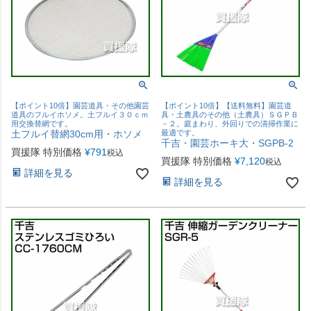
【ポイント10倍】園芸道具・その他園芸
【ポイント10倍】【送料無料】園芸道
道具のフルイホソメ。土フルイ３０ｃｍ
具・土農具のその他（土農具）ＳＧＰＢ
用交換替網です。
－２。庭まわり、外回りでの清掃作業に
土フルイ替網30cm用・ホソメ
最適です。
千吉・園芸ホーキ大・SGPB-2
買援隊 特別価格
¥
791
税込
買援隊 特別価格
¥
7,120
税込
詳細を見る
詳細を見る