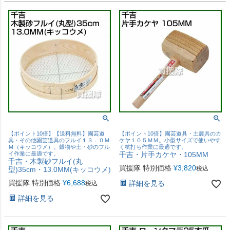
【ポイント10倍】【送料無料】園芸道
【ポイント10倍】園芸道具・土農具のカ
具・その他園芸道具のフルイ１３．０Ｍ
ケヤ１０５ＭＭ。小型サイズで使いやす
Ｍ（キッコウメ）。穀物や土・砂のフル
く杭打ち作業に最適です。
イ作業に最適です。
千吉・片手カケヤ・105MM
千吉・木製砂フルイ(丸
買援隊 特別価格
¥
3,820
税込
型)35cm・13.0MM(キッコウメ)
買援隊 特別価格
¥
6,688
詳細を見る
税込
詳細を見る