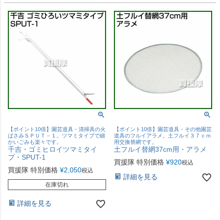
【ポイント10倍】園芸道具・清掃具の火
【ポイント10倍】園芸道具・その他園芸
ばさみＳＰＵＴ－１。ツマミタイプで細
道具のフルイアラメ。土フルイ３７ｃｍ
かいごみも楽々です。
用交換替網です。
千吉・ゴミヒロイツマミタイ
土フルイ替網37cm用・アラメ
プ・SPUT-1
買援隊 特別価格
¥
920
税込
買援隊 特別価格
¥
2,050
税込
詳細を見る
在庫切れ
詳細を見る