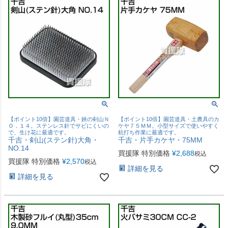
【ポイント10倍】園芸道具・鋏の剣山Ｎ
【ポイント10倍】園芸道具・土農具のカ
Ｏ．１４。ステンレス針でサビにくいの
ケヤ７５ＭＭ。小型サイズで使いやすく
で、生け花に最適です。
杭打ち作業に最適です。
千吉・剣山(ステン針)大角・
千吉・片手カケヤ・75MM
NO.14
買援隊 特別価格
¥
2,688
税込
買援隊 特別価格
¥
2,570
税込
詳細を見る
詳細を見る