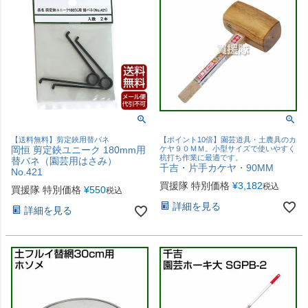
【送料無料】剪定鋏用替バネ
【ポイント10倍】園芸道具・土農具のカ
岡恒 剪定鋏ユニーク 180mm用
ケヤ９０ＭＭ。小型サイズで使いやすく
杭打ち作業に最適です。
替バネ（園芸用はさみ）
千吉・片手カケヤ・90MM
No.421
買援隊 特別価格
¥
3,182
税込
買援隊 特別価格
¥
550
税込
詳細を見る
詳細を見る