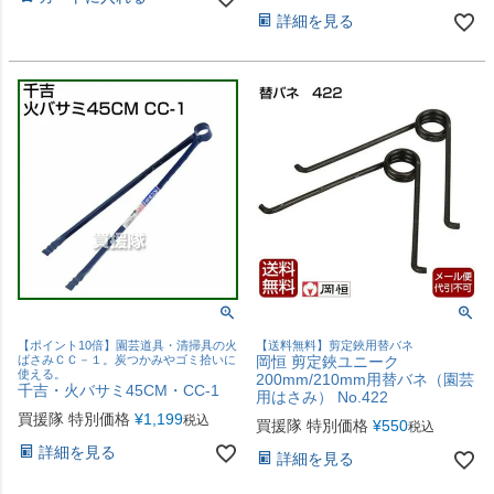
詳細を見る
【ポイント10倍】園芸道具・清掃具の火
【送料無料】剪定鋏用替バネ
ばさみＣＣ－１。炭つかみやゴミ拾いに
岡恒 剪定鋏ユニーク
使える。
200mm/210mm用替バネ（園芸
千吉・火バサミ45CM・CC-1
用はさみ） No.422
買援隊 特別価格
¥
1,199
税込
買援隊 特別価格
¥
550
税込
詳細を見る
詳細を見る