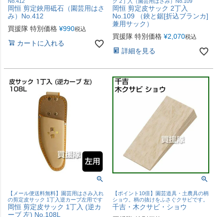
No.412
ク 2丁入（園芸用はさみ）No.109
岡恒 剪定鋏用砥石（園芸用はさ
岡恒 剪定皮サック 2丁入
み）No.412
No.109 （鋏と鋸[折込ブランカ]
兼用サック）
買援隊 特別価格
¥
990
税込
買援隊 特別価格
¥
2,070
税込
カートに入れる
詳細を見る
【メール便送料無料】園芸用はさみ入れ
【ポイント10倍】園芸道具・土農具の柄
の剪定皮サック 1丁入逆カーブ左用です
ショウ。柄の抜けをふさぐクサビです。
岡恒 剪定皮サック 1丁入 (逆カ
千吉・木クサビ・ショウ
ーブ 左) No.108L