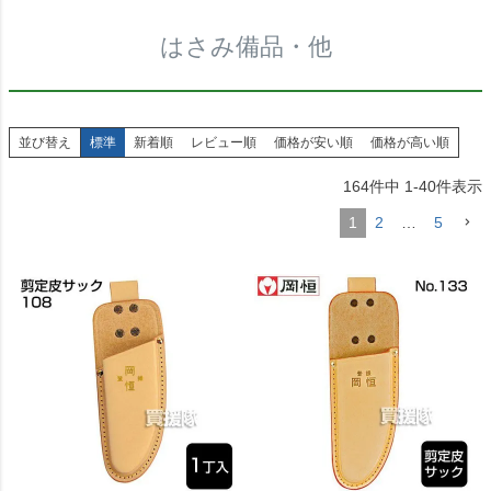
はさみ備品・他
並び替え
標準
新着順
レビュー順
価格が安い順
価格が高い順
164
件中
1
-
40
件表示
1
2
…
5