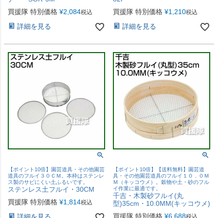
買援隊 特別価格
¥
2,084
買援隊 特別価格
¥
1,210
税込
税込
詳細を見る
詳細を見る
【ポイント10倍】園芸道具・その他園芸
【ポイント10倍】【送料無料】園芸道
道具のフルイ３０ＣＭ。本枠はステンレ
具・その他園芸道具のフルイ１０．０Ｍ
ス製のサビにくい土ふるいです。
Ｍ（キッコウメ）。穀物や土・砂のフル
ステンレス土フルイ・30CM
イ作業に最適です。
千吉・木製砂フルイ(丸
買援隊 特別価格
¥
1,814
税込
型)35cm・10.0MM(キッコウメ)
買援隊 特別価格
¥
6,688
詳細を見る
税込