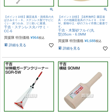
【ポイント10倍】園芸道具・清掃具の火
【ポイント10倍】【送料無料】園芸道
ばさみＣＣ－６。ステンレス製でサビに
具・その他園芸道具のフルイ６．０Ｍ
くい・炭つかみ、ゴミ拾いに最適。
Ｍ。穀物や土・砂のフルイ作業に最適で
千吉・ステンレス火バサミ・
す。
千吉・木製砂フルイ(丸
CC-6
型)35cm・6.0MM
買援隊 特別価格
¥
964
税込
買援隊 特別価格
¥
6,688
税込
詳細を見る
詳細を見る