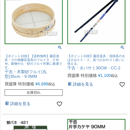
【ポイント10倍】【送料無料】園芸道
【ポイント10倍】園芸道具・清掃具の火
具・その他園芸道具のフルイ９．０Ｍ
ばさみＣＣ－２。炭つかみやゴミ拾いに
Ｍ。穀物や土・砂のフルイ作業に最適で
使える。
す。
千吉・火バサミ30CM・CC-2
千吉・木製砂フルイ(丸
買援隊 特別価格
¥
1,100
税込
型)35cm・9.0MM
買援隊 特別価格
¥
6,688
詳細を見る
税込
在庫切れ
詳細を見る