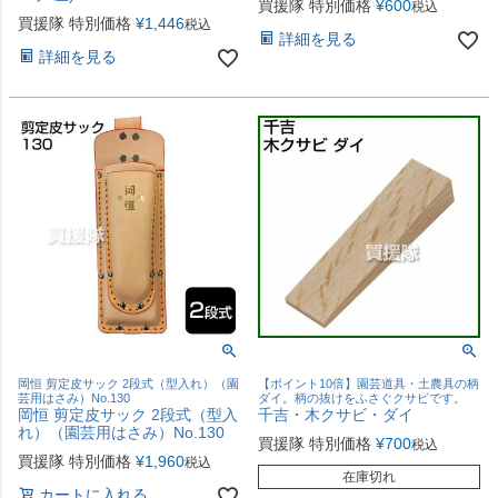
買援隊 特別価格
¥
600
税込
買援隊 特別価格
¥
1,446
税込
詳細を見る
詳細を見る
岡恒 剪定皮サック 2段式（型入れ）（園
【ポイント10倍】園芸道具・土農具の柄
芸用はさみ）No.130
ダイ。柄の抜けをふさぐクサビです。
岡恒 剪定皮サック 2段式（型入
千吉・木クサビ・ダイ
れ）（園芸用はさみ）No.130
買援隊 特別価格
¥
700
税込
買援隊 特別価格
¥
1,960
税込
在庫切れ
カートに入れる