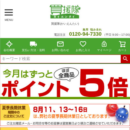
MENU
買援隊(かいえんたい)
急用
悩み去れ
0120-
94
-
7330
電話注文
（平日 9:00～17:00)
会社概要
支払い方法・送料
お問い合わせ
お気に入り
マイページ
カート