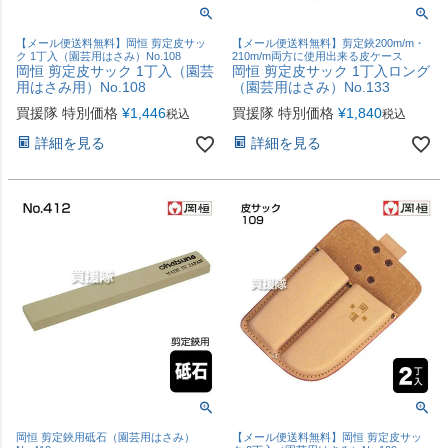
【メール便送料無料】岡恒 剪定皮サッ
【メール便送料無料】剪定鋏200m/m・
ク 1丁入（園芸用はさみ）No.108
210m/m両方に使用出来る皮ケース
岡恒 剪定皮サック 1丁入（園芸
岡恒 剪定皮サック 1丁入ロング
用はさみ用）No.108
（園芸用はさみ）No.133
買援隊 特別価格
¥
1,446
買援隊 特別価格
¥
1,840
税込
税込
詳細を見る
詳細を見る
岡恒 剪定鋏用砥石（園芸用はさみ）
【メール便送料無料】岡恒 剪定皮サッ