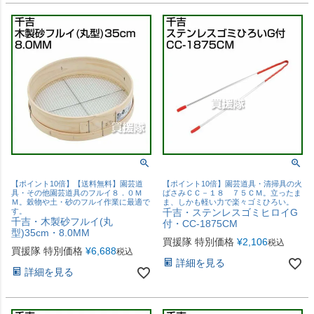
【ポイント10倍】【送料無料】園芸道
【ポイント10倍】園芸道具・清掃具の火
具・その他園芸道具のフルイ８．０Ｍ
ばさみＣＣ－１８ ７５ＣＭ。立ったま
Ｍ。穀物や土・砂のフルイ作業に最適で
ま、しかも軽い力で楽々ゴミひろい。
す。
千吉・ステンレスゴミヒロイG
千吉・木製砂フルイ(丸
付・CC-1875CM
型)35cm・8.0MM
買援隊 特別価格
¥
2,106
税込
買援隊 特別価格
¥
6,688
税込
詳細を見る
詳細を見る