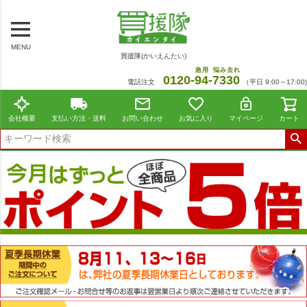
MENU
買援隊(かいえんたい)
急用
悩み去れ
0120-
94
-
7330
電話注文
（平日 9:00～17:00)
会社概要
支払い方法・送料
お問い合わせ
お気に入り
マイページ
カート