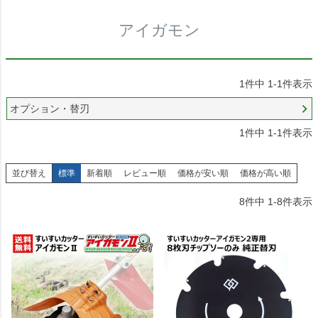
アイガモン
1
件中
1
-
1
件表示
オプション・替刃
1
件中
1
-
1
件表示
並び替え
標準
新着順
レビュー順
価格が安い順
価格が高い順
8
件中
1
-
8
件表示