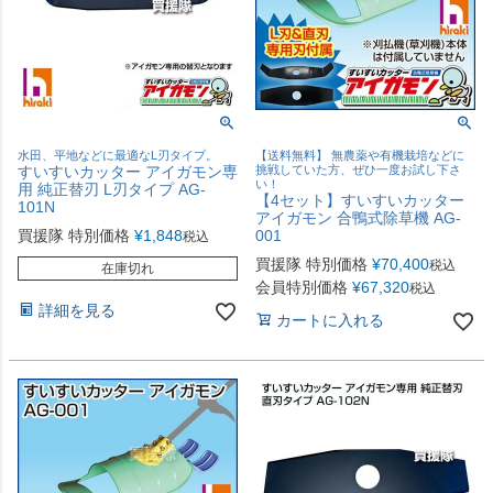
水田、平地などに最適なL刃タイプ。
【送料無料】 無農薬や有機栽培などに
すいすいカッター アイガモン専
挑戦していた方、ぜひ一度お試し下さ
い！
用 純正替刃 L刃タイプ AG-
【4セット】すいすいカッター
101N
アイガモン 合鴨式除草機 AG-
買援隊 特別価格
¥
1,848
001
税込
買援隊 特別価格
¥
70,400
税込
在庫切れ
会員特別価格
¥
67,320
税込
詳細を見る
カートに入れる