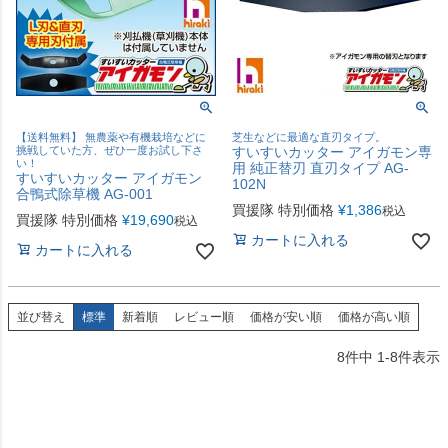
【送料無料】 無農薬や有機栽培などに
芝生などに最適な直刃タイプ。
挑戦していた方、ぜひ一度お試し下さ
すいすいカッター アイガモン専
い！
用 純正替刃 直刃タイプ AG-
すいすいカッター アイガモン
102N
合鴨式除草機 AG-001
買援隊 特別価格
¥
1,386
税込
買援隊 特別価格
¥
19,690
税込
カートに入れる
カートに入れる
並び替え
標準
新着順
レビュー順
価格が安い順
価格が高い順
8
件中
1
-
8
件表示