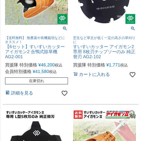
【送料無料】 無農薬や有機栽培などに
芝生など草丈が低く一定の高さの草刈り
オススメ！
に
【6セット】すいすいカッター
すいすいカッター アイガモン2
アイガモン2 合鴨式除草機
専用 8枚刃チップソーのみ 純正
AG2-001
替刃 AG2-102
買援隊 特別価格
¥
46,200
買援隊 特別価格
¥
1,771
税込
税込
会員特別価格
¥
41,580
税込
カートに入れる
在庫切れ
詳細を見る