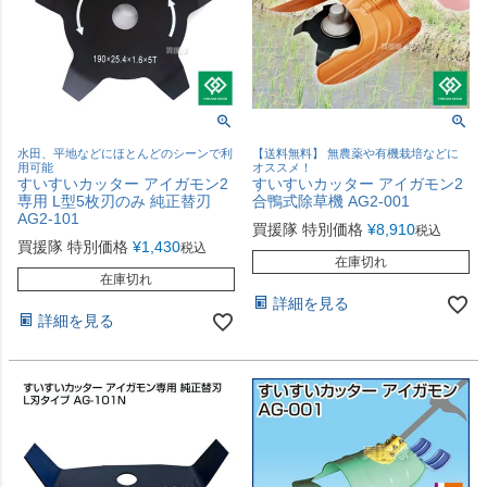
水田、平地などにほとんどのシーンで利
【送料無料】 無農薬や有機栽培などに
用可能
オススメ！
すいすいカッター アイガモン2
すいすいカッター アイガモン2
専用 L型5枚刃のみ 純正替刃
合鴨式除草機 AG2-001
AG2-101
買援隊 特別価格
¥
8,910
税込
買援隊 特別価格
¥
1,430
税込
在庫切れ
在庫切れ
詳細を見る
詳細を見る