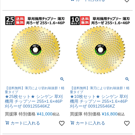
【送料無料】薄刃により切れ味抜群！軽
【送料無料】薄刃により切れ味抜群！軽
量タイプ
量タイプ
★25枚セット★ シンゲン 草刈
★10枚セット★ シンゲン 草刈
機用 チップソー 255×1.6×46P
機用 チップソー 255×1.6×46P
刈ろーぜ 009125546KZ
刈ろーぜ 009125546KZ
買援隊 特別価格
¥
41,000
買援隊 特別価格
¥
16,800
税込
税込
カートに入れる
カートに入れる