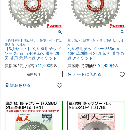
【送料無料】石に強い！雑草・竹・笹に
石に強い！雑草・竹・笹に使えるこの1
使えるこの1枚！
枚！
【5枚セット】 刈払機用チップ
刈払機用チップソー 255mm
ソー 255mm 40P 草刈機用 刈
40P 草刈機用 刈刃 替刃 荒野の
刃 替刃 荒野の嵐 アイウッド
嵐 アイウッド
買援隊 特別価格
¥
11,000
買援隊 特別価格
¥
2,420
税込
税込
カートに入れる
在庫切れ
詳細を見る