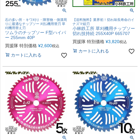
石の多い所・キワ刈り・障害物・側溝周
【送料無料】業界初！切れ味長寿命のイ
りに最適なチップソー 刈払機用替刃 草
ナズマ組刃
刈機用替え刃
小林鉄工所 草刈機用チップソー
ツムラのチップソー F型ハイパ
切れ技持続 255X40P 665707
ー 255mm 40P
買援隊 特別価格
¥
3,820
税込
買援隊 特別価格
¥
2,600
税込
カートに入れる
カートに入れる