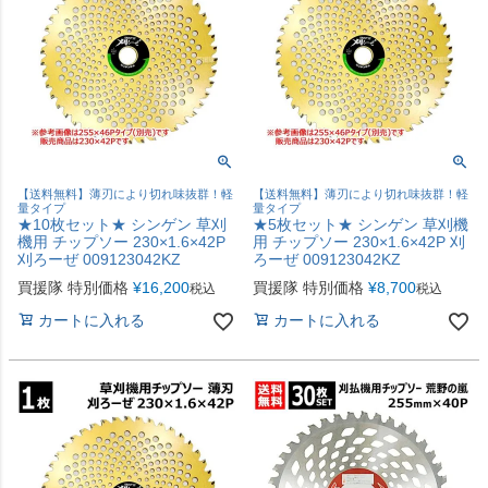
【送料無料】薄刃により切れ味抜群！軽
【送料無料】薄刃により切れ味抜群！軽
量タイプ
量タイプ
★10枚セット★ シンゲン 草刈
★5枚セット★ シンゲン 草刈機
機用 チップソー 230×1.6×42P
用 チップソー 230×1.6×42P 刈
刈ろーぜ 009123042KZ
ろーぜ 009123042KZ
買援隊 特別価格
¥
16,200
買援隊 特別価格
¥
8,700
税込
税込
カートに入れる
カートに入れる