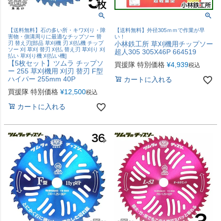
【送料無料】石の多い所・キワ刈り・障
【送料無料】外径305ｍｍで作業が早
害物・側溝周りに最適なチップソー 替
い！
刃 替え刃[部品 草刈機 刃 刈払機 チップ
小林鉄工所 草刈機用チップソー
ソー 刈 草刈 替刃 刈払 替え刃 草刈り 刈
超人305 305X46P 664519
払い 草刈り機 刈払い機]
【5枚セット】ツムラ チップソ
買援隊 特別価格
¥
4,939
税込
ー 255 草刈機用 刈刃 替刃 F型
ハイパー 255mm 40P
カートに入れる
買援隊 特別価格
¥
12,500
税込
カートに入れる