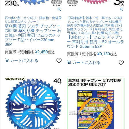
石の多い所・キワ刈り・障害物・側溝周
【送料無料】雑木・竹・草でもこの1枚
りに最適なチップソー！
でスパッと斬れるチップソー 刈払機用
草刈機 替刃 ツムラ チップソー
替刃 草刈機用替え刃[部品 草刈機 刃 刈
払機 チップソー 刈 草刈 替刃 刈払 替え
230 36 草刈り機 チップソー 石
刃 草刈り 刈払い 草刈り機 刈払い機]
に強い 刈刃 替刃 ツムラのチッ
【3枚セット】ツムラ チップソ
プソー F型ハイパー230mm
ー 草刈り用 替刃 L-52 オールラ
36P
ウンド 255mm 52P
買援隊 特別価格
¥
2,450
税込
買援隊 特別価格
¥
9,150
税込
カートに入れる
カートに入れる