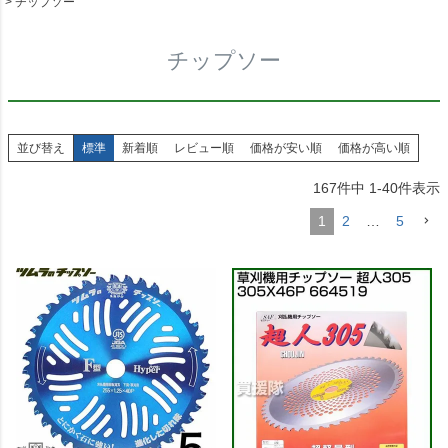
チップソー
チップソー
並び替え
標準
新着順
レビュー順
価格が安い順
価格が高い順
167
件中
1
-
40
件表示
1
2
…
5