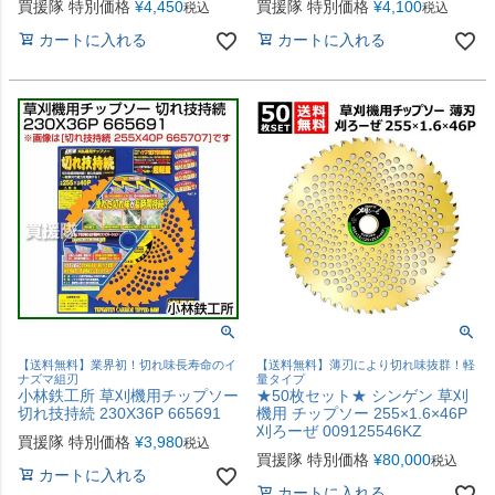
買援隊 特別価格
¥
4,450
買援隊 特別価格
¥
4,100
税込
税込
カートに入れる
カートに入れる
【送料無料】業界初！切れ味長寿命のイ
【送料無料】薄刃により切れ味抜群！軽
ナズマ組刃
量タイプ
小林鉄工所 草刈機用チップソー
★50枚セット★ シンゲン 草刈
切れ技持続 230X36P 665691
機用 チップソー 255×1.6×46P
刈ろーぜ 009125546KZ
買援隊 特別価格
¥
3,980
税込
買援隊 特別価格
¥
80,000
税込
カートに入れる
カートに入れる