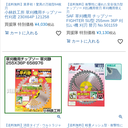
【送料無料】業界初！驚異の万能型64枚
【送料無料】衝撃性に優れた安全強力型
刃
チップソー 刈払機用替刃 草刈機用替え
小林鉄工所 草刈機用チップソー
刃
SAF 草刈機用 チップソー
竹刈君 230X64P 121258
FIGHTER SU型 255mm 36P 刈
買援隊 特別価格
¥
4,030
税込
払い機 刈刃 替刃 No.501159
買援隊 特別価格
¥
3,130
カートに入れる
税込
カートに入れる
【送料無料】消音タイプ・ウルトラジャ
【送料無料】軽量メッシュ型・衝撃性に