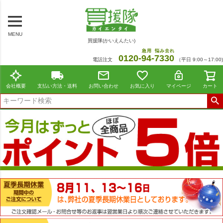
MENU
買援隊(かいえんたい)
急用
悩み去れ
0120-
94
-
7330
電話注文
（平日 9:00～17:00)
会社概要
支払い方法・送料
お問い合わせ
お気に入り
マイページ
カート