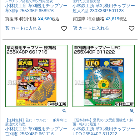
ンボチップ搭載で耐久性を追及
優れた安全強力型
小林鉄工所 草刈機用チップソー
小林鉄工所 草刈機用チップソー
草刈静 255X36P 658976
超人Z型 230X36P 501128
買援隊 特別価格
¥
4,660
買援隊 特別価格
¥
3,619
税込
税込
カートに入れる
カートに入れる
【送料無料】笹に！ツルに！一般草刈に
【送料無料】驚異の3次元曲面構造！斜
最適の万能型
面・畦刈に最適！
小林鉄工所 草刈機用チップソー
小林鉄工所 草刈機用チップソー
笹刈君 255X48P 661716
UFO 255X40P 311222