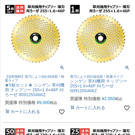
【送料無料】薄刃により切れ味抜群！軽
薄刃により切れ味抜群！軽量タイプ
量タイプ
シンゲン 草刈機用 チップソー
★5枚セット★ シンゲン 草刈機
255×1.6×46P 刈ろーぜ
用 チップソー 255×1.6×46P 刈
009125546KZ
ろーぜ 009125546KZ
買援隊 特別価格
¥
2,050
税込
買援隊 特別価格
¥
9,000
税込
カートに入れる
カートに入れる