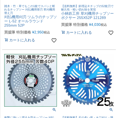
雑木・竹・草でもこの1枚でスパッと斬
【送料無料】斜埋込Ｒチップの52枚刃で
れるチップソー 刈払機用替刃 草刈機用
耐久性・軽い切れ味を実現
替え刃
小林鉄工所 草刈機用チップソー
刈払機用刈刃 ツムラのチップソ
ボクサー 255X52P 121289
ー L-52 オールラウンド
買援隊 特別価格
¥
4,030
税込
255mm 52P
買援隊 特別価格
¥
2,950
カートに入れる
税込
カートに入れる
衝撃に強い！埋込み型チップソー 刈払
【送料無料】石の多い所・キワ刈り・障