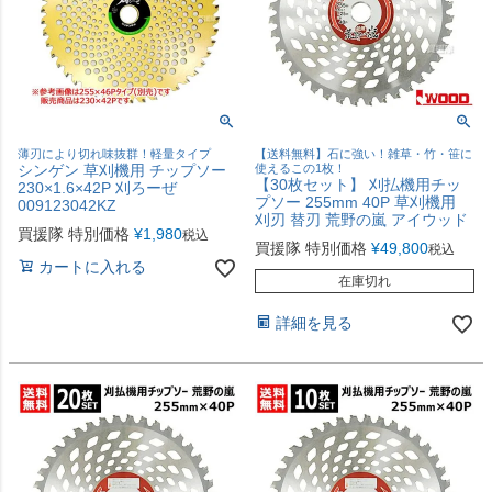
薄刃により切れ味抜群！軽量タイプ
【送料無料】石に強い！雑草・竹・笹に
シンゲン 草刈機用 チップソー
使えるこの1枚！
【30枚セット】 刈払機用チッ
230×1.6×42P 刈ろーぜ
プソー 255mm 40P 草刈機用
009123042KZ
刈刃 替刃 荒野の嵐 アイウッド
買援隊 特別価格
¥
1,980
税込
買援隊 特別価格
¥
49,800
税込
カートに入れる
在庫切れ
詳細を見る