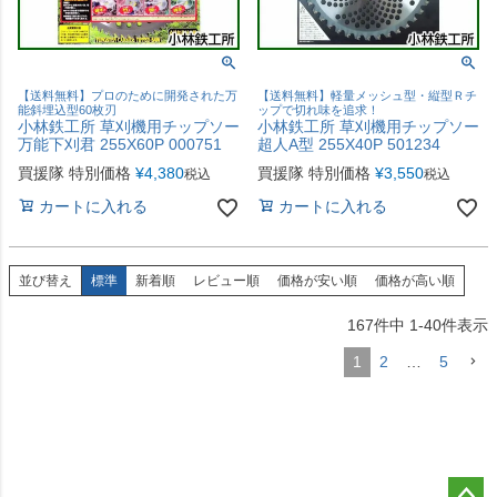
【送料無料】プロのために開発された万
【送料無料】軽量メッシュ型・縦型Ｒチ
能斜埋込型60枚刃
ップで切れ味を追求！
小林鉄工所 草刈機用チップソー
小林鉄工所 草刈機用チップソー
万能下刈君 255X60P 000751
超人A型 255X40P 501234
買援隊 特別価格
¥
4,380
買援隊 特別価格
¥
3,550
税込
税込
カートに入れる
カートに入れる
並び替え
標準
新着順
レビュー順
価格が安い順
価格が高い順
167
件中
1
-
40
件表示
1
2
…
5