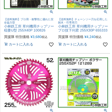
【送料無料】プロ用・衝撃性に優れた安
【送料無料】チェーンソー刃を応用した
全協力型
雑木・竹専用刃
小林鉄工所 草刈機用チップソー
小林鉄工所 草刈機用チップソー
稲妻U型 255X40P 100826
プロ技下刈君 255X30P 655333
買援隊 特別価格
¥
3,680
買援隊 特別価格
¥
4,240
税込
税込
カートに入れる
カートに入れる