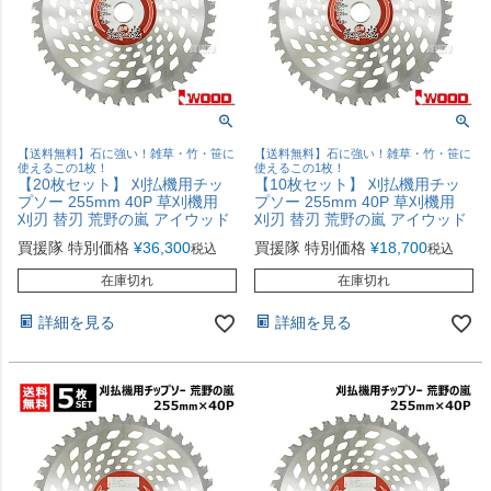
【送料無料】石に強い！雑草・竹・笹に
【送料無料】石に強い！雑草・竹・笹に
使えるこの1枚！
使えるこの1枚！
【20枚セット】 刈払機用チッ
【10枚セット】 刈払機用チッ
プソー 255mm 40P 草刈機用
プソー 255mm 40P 草刈機用
刈刃 替刃 荒野の嵐 アイウッド
刈刃 替刃 荒野の嵐 アイウッド
買援隊 特別価格
¥
36,300
買援隊 特別価格
¥
18,700
税込
税込
在庫切れ
在庫切れ
詳細を見る
詳細を見る