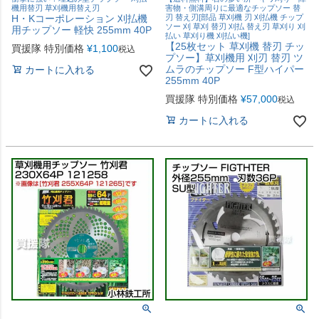
機用替刃 草刈機用替え刃
害物・側溝周りに最適なチップソー 替
H・Kコーポレーション 刈払機
刃 替え刃[部品 草刈機 刃 刈払機 チップ
ソー 刈 草刈 替刃 刈払 替え刃 草刈り 刈
用チップソー 軽快 255mm 40P
払い 草刈り機 刈払い機]
【25枚セット 草刈機 替刃 チッ
買援隊 特別価格
¥
1,100
税込
プソー】草刈機用 刈刃 替刃 ツ
ムラのチップソー F型ハイパー
カートに入れる
255mm 40P
買援隊 特別価格
¥
57,000
税込
カートに入れる