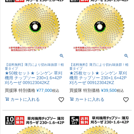
【送料無料】薄刃により切れ味抜群！軽
【送料無料】薄刃により切れ味抜群！軽
量タイプ
量タイプ
★50枚セット★ シンゲン 草刈
★25枚セット★ シンゲン 草刈
機用 チップソー 230×1.6×42P
機用 チップソー 230×1.6×42P
刈ろーぜ 009123042KZ
刈ろーぜ 009123042KZ
買援隊 特別価格
¥
77,000
買援隊 特別価格
¥
39,500
税込
税込
カートに入れる
カートに入れる