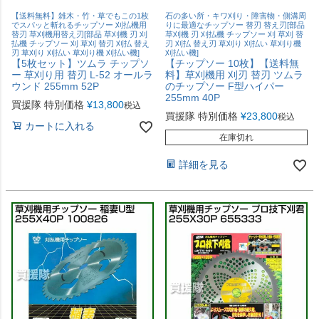
【送料無料】雑木・竹・草でもこの1枚
石の多い所・キワ刈り・障害物・側溝周
でスパッと斬れるチップソー 刈払機用
りに最適なチップソー 替刃 替え刃[部品
替刃 草刈機用替え刃[部品 草刈機 刃 刈
草刈機 刃 刈払機 チップソー 刈 草刈 替
払機 チップソー 刈 草刈 替刃 刈払 替え
刃 刈払 替え刃 草刈り 刈払い 草刈り機
刃 草刈り 刈払い 草刈り機 刈払い機]
刈払い機]
【5枚セット】ツムラ チップソ
【チップソー 10枚】【送料無
ー 草刈り用 替刃 L-52 オールラ
料】草刈機用 刈刃 替刃 ツムラ
ウンド 255mm 52P
のチップソー F型ハイパー
255mm 40P
買援隊 特別価格
¥
13,800
税込
買援隊 特別価格
¥
23,800
税込
カートに入れる
在庫切れ
詳細を見る