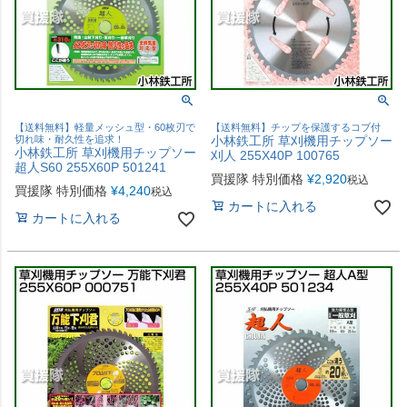
【送料無料】軽量メッシュ型・60枚刃で
【送料無料】チップを保護するコブ付
切れ味・耐久性を追求！
小林鉄工所 草刈機用チップソー
小林鉄工所 草刈機用チップソー
刈人 255X40P 100765
超人S60 255X60P 501241
買援隊 特別価格
¥
2,920
税込
買援隊 特別価格
¥
4,240
税込
カートに入れる
カートに入れる