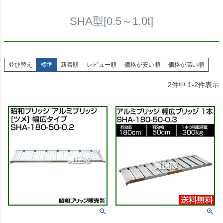
SHA型[0.5～1.0t]
並び替え
標準
新着順
レビュー順
価格が安い順
価格が高い順
2
件中
1
-
2
件表示