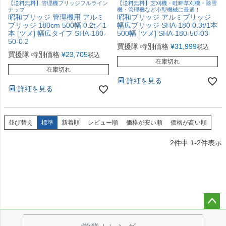
【送料無料】管理機ブリッジフルライン
【送料無料】芝刈機・畦畔草刈機・除雪
ナップ
機・管理機など小型機械に最適！
昭和ブリッジ 管理機用 アルミ
昭和ブリッジ アルミブリッジ
ブリッジ 180cm 500幅 0.2t／1
幅広ブリッジ SHA-180 0.3t/1本
本 [ツメ] 幅広タイプ SHA-180-
500幅 [ツメ] SHA-180-50-03
50-0.2
買援隊 特別価格
¥
31,999
税込
買援隊 特別価格
¥
23,705
税込
在庫切れ
在庫切れ
詳細を見る
詳細を見る
並び替え
標準
新着順
レビュー順
価格が安い順
価格が高い順
2
件中
1
-
2
件表示
ペー
ジト