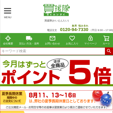
MENU
買援隊(かいえんたい)
急用
悩み去れ
0120-
94
-
7330
電話注文
（平日 9:00～17:00)
会社概要
支払い方法・送料
お問い合わせ
お気に入り
マイページ
カート