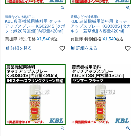
農機などの補修用に
農機などの補修用に
KBL 農業機械用塗料用 タッチ
KBL 農業機械用塗料用 タッチ
アップスプレー KG0294S [クボ
アップスプレー KG0308S [タカ
タ：緑20号無鉛][内容量420ml]
キタ：若草色][内容量420ml]
買援隊 特別価格
¥
1,540
買援隊 特別価格
¥
1,540
税込
税込
詳細を見る
詳細を見る