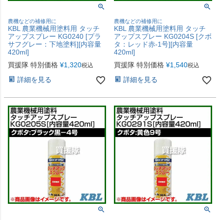
農機などの補修用に
農機などの補修用に
KBL 農業機械用塗料用 タッチ
KBL 農業機械用塗料用 タッチ
アップスプレー KG0240 [プラ
アップスプレー KG0204S [クボ
サフグレー：下地塗料][内容量
タ：レッド赤-1号][内容量
420ml]
420ml]
買援隊 特別価格
¥
1,320
買援隊 特別価格
¥
1,540
税込
税込
詳細を見る
詳細を見る