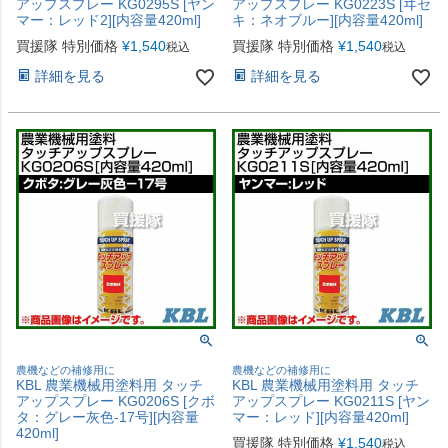
アップスプレー KG0295S [ヤン
アップスプレー KG0223S [ヰセ
マー：レッド2][内容量420ml]
キ：ネオブルー][内容量420ml]
買援隊 特別価格
¥
1,540
買援隊 特別価格
¥
1,540
税込
税込
詳細を見る
詳細を見る
農機などの補修用に
農機などの補修用に
KBL 農業機械用塗料用 タッチ
KBL 農業機械用塗料用 タッチ
アップスプレー KG0206S [クボ
アップスプレー KG0211S [ヤン
タ：グレー灰色-17号][内容量
マー：レッド][内容量420ml]
420ml]
買援隊 特別価格
¥
1,540
税込