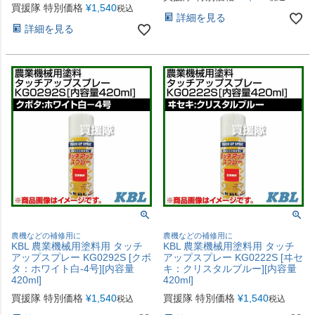
買援隊 特別価格
¥
1,540
税込
詳細を見る
詳細を見る
農機などの補修用に
農機などの補修用に
KBL 農業機械用塗料用 タッチ
KBL 農業機械用塗料用 タッチ
アップスプレー KG0292S [クボ
アップスプレー KG0222S [ヰセ
タ：ホワイト白-4号][内容量
キ：クリスタルブルー][内容量
420ml]
420ml]
買援隊 特別価格
¥
1,540
買援隊 特別価格
¥
1,540
税込
税込