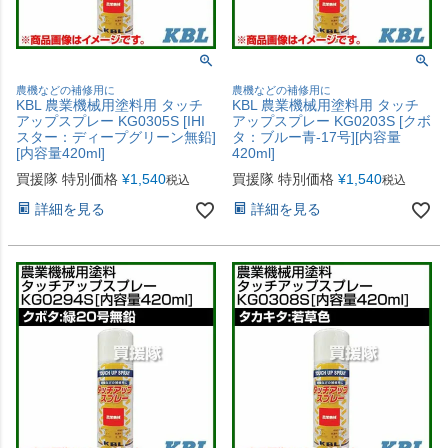
農機などの補修用に
農機などの補修用に
KBL 農業機械用塗料用 タッチ
KBL 農業機械用塗料用 タッチ
アップスプレー KG0305S [IHI
アップスプレー KG0203S [クボ
スター：ディープグリーン無鉛]
タ：ブルー青-17号][内容量
[内容量420ml]
420ml]
買援隊 特別価格
¥
1,540
買援隊 特別価格
¥
1,540
税込
税込
詳細を見る
詳細を見る