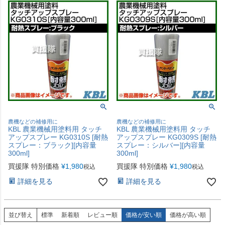
農機などの補修用に
農機などの補修用に
KBL 農業機械用塗料用 タッチ
KBL 農業機械用塗料用 タッチ
アップスプレー KG0310S [耐熱
アップスプレー KG0309S [耐熱
スプレー：ブラック][内容量
スプレー：シルバー][内容量
300ml]
300ml]
買援隊 特別価格
¥
1,980
買援隊 特別価格
¥
1,980
税込
税込
詳細を見る
詳細を見る
並び替え
標準
新着順
レビュー順
価格が安い順
価格が高い順