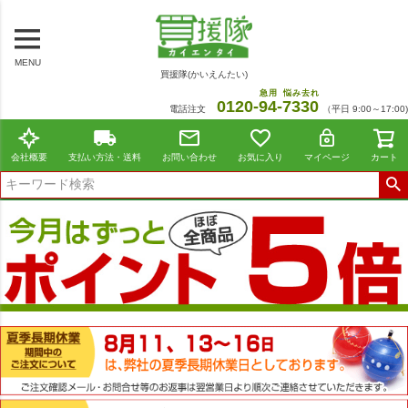
MENU
買援隊(かいえんたい)
急用
悩み去れ
0120-
94
-
7330
電話注文
（平日 9:00～17:00)
会社概要
支払い方法・送料
お問い合わせ
お気に入り
マイページ
カート