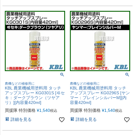
農機などの補修用に
農機などの補修用に
KBL 農業機械用塗料用 タッチ
KBL 農業機械用塗料用 タッチ
アップスプレー KG0301S [ヰセ
アップスプレー KG0296S [ヤン
キ：ダークブラウン（ツヤア
マー：プレインシルバーM][内
リ）][内容量420ml]
容量420ml]
買援隊 特別価格
¥
1,540
買援隊 特別価格
¥
1,540
税込
税込
詳細を見る
詳細を見る