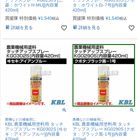
アップスプレー KG0230S [三
アップスプレー KG0293S [クボ
菱：ホワイトH-MU][内容量
タ：ホワイト白-7号][内容量
420ml]
420ml]
買援隊 特別価格
¥
1,540
買援隊 特別価格
¥
1,540
税込
税込
詳細を見る
詳細を見る
農機などの補修用に
農機などの補修用に
KBL 農業機械用塗料用 タッチ
KBL 農業機械用塗料用 タッチ
アップスプレー KG0302S [ヰセ
アップスプレー KG0290S [クボ
キ：アイアンブルー][内容量
タ：ブラック黒-1号][内容量
420ml]
420ml]