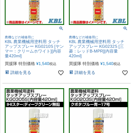
農機などの補修用に
農機などの補修用に
KBL 農業機械用塗料用 タッチ
KBL 農業機械用塗料用 タッチ
アップスプレー KG0210S [ヤン
アップスプレー KG0232S [三
マー：クリームホワイト][内容
菱：レッドB-MPR][内容量
量420ml]
420ml]
買援隊 特別価格
¥
1,540
買援隊 特別価格
¥
1,540
税込
税込
詳細を見る
詳細を見る