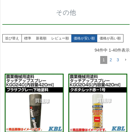
その他
並び替え
標準
新着順
レビュー順
価格が安い順
価格が高い順
94
件中
1
-
40
件表示
1
2
3