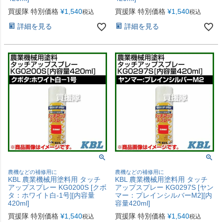
買援隊 特別価格
¥
1,540
買援隊 特別価格
¥
1,540
税込
税込
詳細を見る
詳細を見る
農機などの補修用に
農機などの補修用に
KBL 農業機械用塗料用 タッチ
KBL 農業機械用塗料用 タッチ
アップスプレー KG0200S [クボ
アップスプレー KG0297S [ヤン
タ：ホワイト白-1号][内容量
マー：プレインシルバーM2][内
420ml]
容量420ml]
買援隊 特別価格
¥
1,540
買援隊 特別価格
¥
1,540
税込
税込