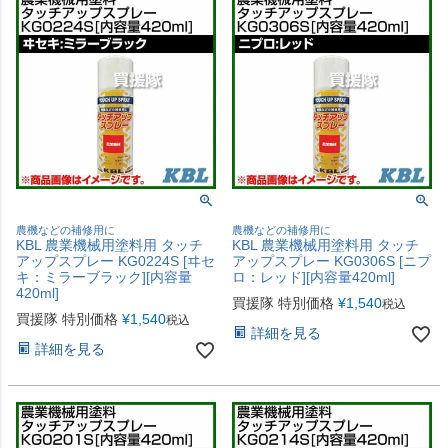
農機などの補修用に
農機などの補修用に
KBL 農業機械用塗料用 タッチ
KBL 農業機械用塗料用 タッチ
アップスプレー KG0224S [ヰセ
アップスプレー KG0306S [ニプ
キ：ミラーブラック][内容量
ロ：レッド][内容量420ml]
420ml]
買援隊 特別価格
¥
1,540
税込
買援隊 特別価格
¥
1,540
税込
詳細を見る
詳細を見る