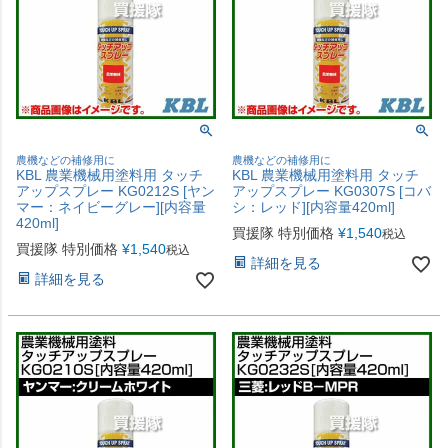
農機などの補修用に
農機などの補修用に
KBL 農業機械用塗料用 タッチ
KBL 農業機械用塗料用 タッチ
アップスプレー KG0212S [ヤン
アップスプレー KG0307S [コバ
マー：ネイビーグレー][内容量
シ：レッド][内容量420ml]
420ml]
買援隊 特別価格
¥
1,540
税込
買援隊 特別価格
¥
1,540
税込
詳細を見る
詳細を見る