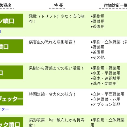
製品名
特 長
作物対応一
飛散（ドリフト）少なく安心散
●果樹用
布！
●野菜用
●茶園用
口
病害虫の恐れる扇形噴霧！
●果樹・立体野菜（
●野菜用
●茶園用
●その他
果樹から野菜までの広い活躍！
●果樹用・野菜用
●水田・平野菜用
●高木・遠距離用
●洗浄・防除用
時間短縮・省力化の味方！
●立体・平面野菜用
●立体野菜・花用
●オプション部品
ッター
扇形噴霧・均一散布しかも長寿
●果樹用・立体野菜
命！
用