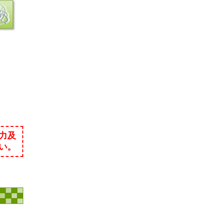
力及
い。