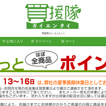
買援隊(かいえんたい)
お気に入り
マイページ
カート
検索