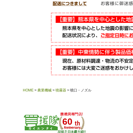
HOME
農業機械
噴霧器
噴口・ノズル
60