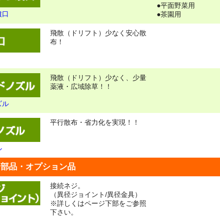
●平面野菜用
噴口
●茶園用
飛散（ドリフト）少なく安心散
布！
飛散（ドリフト）少なく、少量
薬液・広域除草！！
ズル
平行散布・省力化を実現！！
ル
 部品・オプション品
接続ネジ。
（異径ジョイント/異径金具）
※詳しくはページ下部をご参照
下さい。