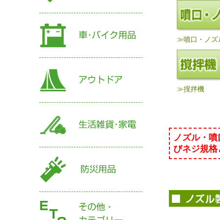
≫噴口・ノズ
≫撹拌機
ノズル・噴
びネジ規格