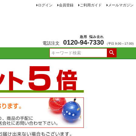
ログイン
会員登録
ご利用ガイド
メールマガジン
急用
悩み去れ
0120-
94
-
7330
電話注文
（平日 9:00～17:00)