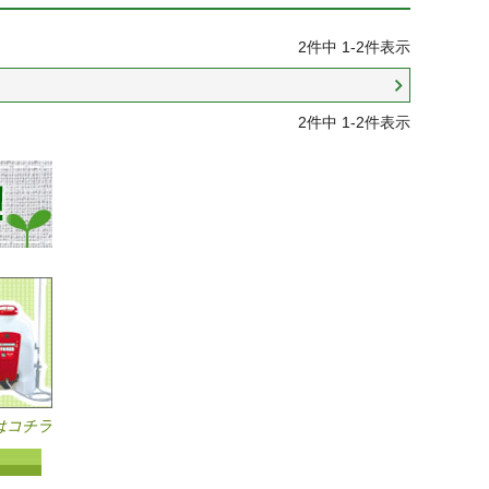
2
件中
1
-
2
件表示
2
件中
1
-
2
件表示
はコチラ