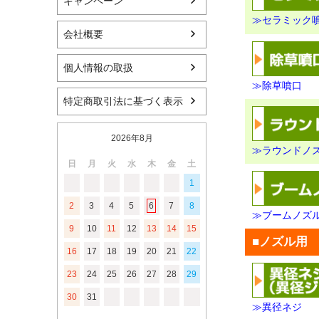
キャンペーン
≫セラミック
会社概要
個人情報の取扱
≫除草噴口
特定商取引法に基づく表示
2026年8月
≫ラウンドノ
日
月
火
水
木
金
土
1
2
3
4
5
6
7
8
≫ブームノズ
9
10
11
12
13
14
15
■ノズル用
16
17
18
19
20
21
22
23
24
25
26
27
28
29
30
31
≫異径ネジ