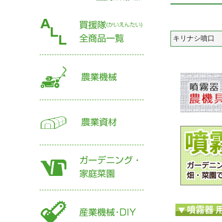
キリナシ噴口