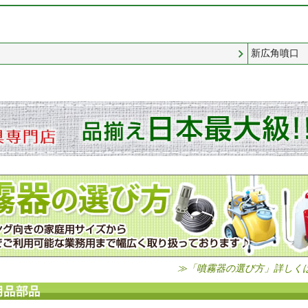
新広角噴口
≫「噴霧器の選び方」詳しく