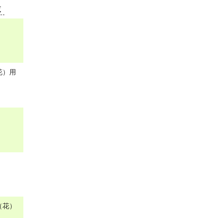
覧
花）用
（花）