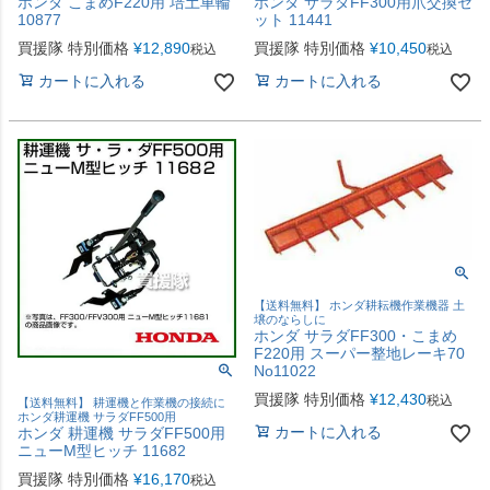
ホンダ こまめF220用 培土車輪
ホンダ サラダFF300用爪交換セ
10877
ット 11441
買援隊 特別価格
¥
12,890
買援隊 特別価格
¥
10,450
税込
税込
カートに入れる
カートに入れる
【送料無料】 ホンダ耕耘機作業機器 土
壌のならしに
ホンダ サラダFF300・こまめ
F220用 スーパー整地レーキ70
No11022
買援隊 特別価格
¥
12,430
税込
【送料無料】 耕運機と作業機の接続に
ホンダ耕運機 サラダFF500用
カートに入れる
ホンダ 耕運機 サラダFF500用
ニューM型ヒッチ 11682
買援隊 特別価格
¥
16,170
税込