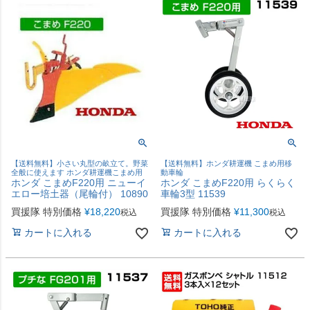
【送料無料】小さい丸型の畝立て。野菜
【送料無料】ホンダ耕運機 こまめ用移
全般に使えます ホンダ耕運機こまめ用
動車輪
ホンダ こまめF220用 ニューイ
ホンダ こまめF220用 らくらく
エロー培土器（尾輪付） 10890
車輪3型 11539
買援隊 特別価格
¥
18,220
買援隊 特別価格
¥
11,300
税込
税込
カートに入れる
カートに入れる