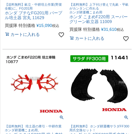
【送料無料】畝立・中耕培土作業(野菜
【送料無料】上下付け替えで丸畝・平畝
全般)に。FG201用
がカンタンに作れる
ホンダ プチなFG201用 パープ
ホンダ耕運機こまめ用
ホンダ こまめF220用 スーパー
ル培土器 宮丸 11629
グリーン畝立器 11009
買援隊 特別価格
¥
15,090
税込
買援隊 特別価格
¥
31,610
税込
カートに入れる
カートに入れる
【送料無料】 培土器の牽引・中耕作業
【送料無料】 ホンダ耕運機サラダFF300
ホンダ耕運機こまめ用。
用爪交換セット！