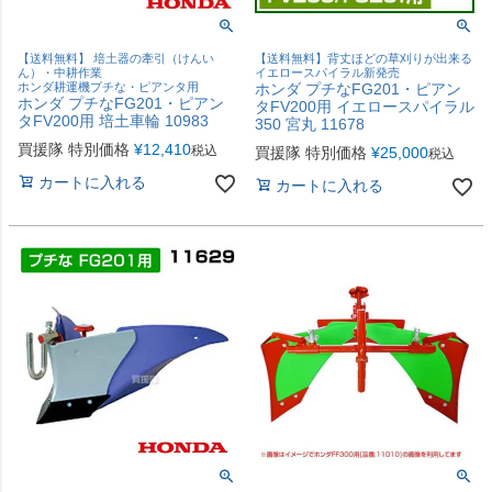
【送料無料】 培土器の牽引（けんい
【送料無料】背丈ほどの草刈りが出来る
ん）・中耕作業
イエロースパイラル新発売
ホンダ耕運機プチな・ピアンタ用
ホンダ プチなFG201・ピアン
ホンダ プチなFG201・ピアン
タFV200用 イエロースパイラル
タFV200用 培土車輪 10983
350 宮丸 11678
買援隊 特別価格
¥
12,410
税込
買援隊 特別価格
¥
25,000
税込
カートに入れる
カートに入れる