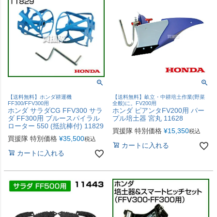
【送料無料】ホンダ耕運機
【送料無料】畝立・中耕培土作業(野菜
FF300/FFV300用
全般)に。FV200用
ホンダ サラダCG FFV300 サラ
ホンダ ピアンタFV200用 パー
ダ FF300用 ブルースパイラル
プル培土器 宮丸 11628
ローター 550 (抵抗棒付) 11829
買援隊 特別価格
¥
15,350
税込
買援隊 特別価格
¥
35,500
税込
カートに入れる
カートに入れる