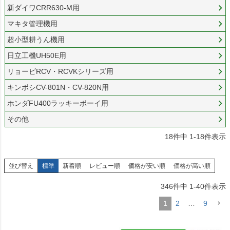
新ダイワCRR630-M用
マキタ管理機用
超小型耕うん機用
日立工機UH50E用
リョービRCV・RCVKシリーズ用
キンボシCV-801N・CV-820N用
ホンダFU400ラッキーボーイ用
その他
18
件中
1
-
18
件表示
並び替え
標準
新着順
レビュー順
価格が安い順
価格が高い順
346
件中
1
-
40
件表示
1
2
…
9