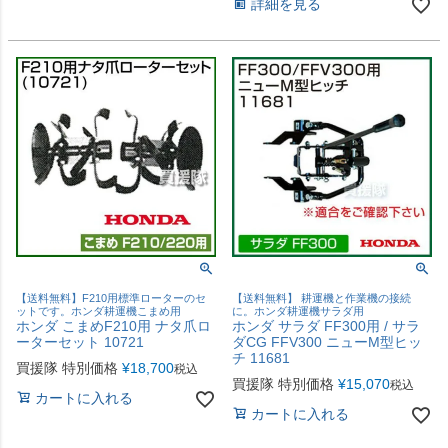
詳細を見る
【送料無料】F210用標準ローターのセ
【送料無料】 耕運機と作業機の接続
ットです。ホンダ耕運機こまめ用
に。ホンダ耕運機サラダ用
ホンダ こまめF210用 ナタ爪ロ
ホンダ サラダ FF300用 / サラ
ーターセット 10721
ダCG FFV300 ニューM型ヒッ
チ 11681
買援隊 特別価格
¥
18,700
税込
買援隊 特別価格
¥
15,070
税込
カートに入れる
カートに入れる