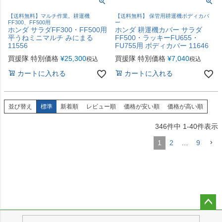
【送料無料】マルチ作業。耕運機
【送料無料】 保管用耕運機ボディカバ
FF300、FF500用
ー
ホンダ サラダFF300・FF500用
ホンダ 耕運機カバー サラダ
平うねミニマルチ みにまる
FF500・ラッキーFU655・
11556
FU755用 ボディカバー 11646
買援隊 特別価格
¥
25,300
買援隊 特別価格
¥
7,040
税込
税込
カートに入れる
カートに入れる
並び替え
標準
新着順
レビュー順
価格が安い順
価格が高い順
346
件中
1
-
40
件表示
1
2
…
9
ペー