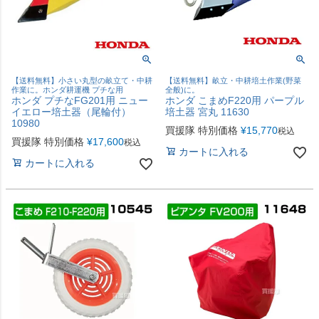
【送料無料】小さい丸型の畝立て・中耕
【送料無料】畝立・中耕培土作業(野菜
作業に。ホンダ耕運機 プチな用
全般)に。
ホンダ プチなFG201用 ニュー
ホンダ こまめF220用 パープル
イエロー培土器（尾輪付）
培土器 宮丸 11630
10980
買援隊 特別価格
¥
15,770
税込
買援隊 特別価格
¥
17,600
税込
カートに入れる
カートに入れる