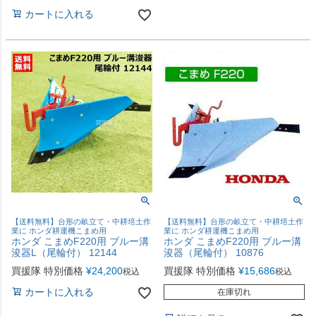
カートに入れる
【送料無料】台形の畝立て・中耕培土作
【送料無料】台形の畝立て・中耕培土作
業に ホンダ耕運機こまめ用
業に ホンダ耕運機こまめ用
ホンダ こまめF220用 ブルー溝
ホンダ こまめF220用 ブルー溝
浚器L（尾輪付） 12144
浚器（尾輪付） 10876
買援隊 特別価格
¥
24,200
買援隊 特別価格
¥
15,686
税込
税込
カートに入れる
在庫切れ