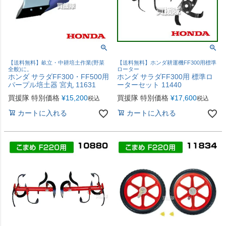
【送料無料】畝立・中耕培土作業(野菜
【送料無料】ホンダ耕運機FF300用標準
全般)に。
ローター
ホンダ サラダFF300・FF500用
ホンダ サラダFF300用 標準ロ
パープル培土器 宮丸 11631
ーターセット 11440
買援隊 特別価格
¥
15,200
買援隊 特別価格
¥
17,600
税込
税込
カートに入れる
カートに入れる