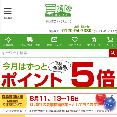
MENU
買援隊(かいえんたい)
急用
悩み去れ
0120-
94
-
7330
電話注文
（平日 9:00～17:00)
会社概要
支払い方法・送料
お問い合わせ
お気に入り
マイページ
カート