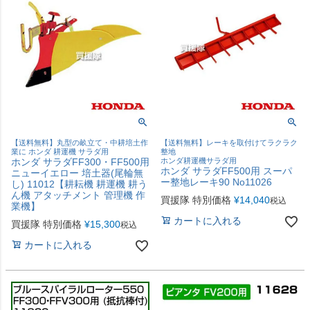
【送料無料】丸型の畝立て・中耕培土作
【送料無料】レーキを取付けてラクラク
業に ホンダ 耕運機 サラダ用
整地
ホンダ サラダFF300・FF500用
ホンダ耕運機サラダ用
ホンダ サラダFF500用 スーパ
ニューイエロー 培土器(尾輪無
ー整地レーキ90 No11026
し) 11012【耕耘機 耕運機 耕う
ん機 アタッチメント 管理機 作
買援隊 特別価格
¥
14,040
税込
業機】
カートに入れる
買援隊 特別価格
¥
15,300
税込
カートに入れる