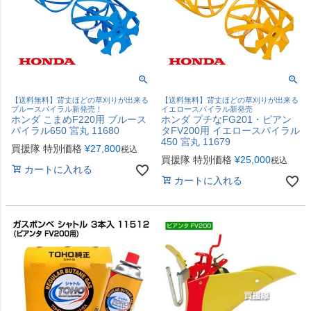
【送料無料】背丈ほどの草刈りが出来る
【送料無料】背丈ほどの草刈りが出来る
ブルースパイラル新発売！
イエロースパイラル新発売
ホンダ こまめF220用 ブルース
ホンダ プチなFG201・ピアン
パイラル650 宮丸 11680
タFV200用 イエロースパイラル
450 宮丸 11679
買援隊 特別価格
¥
27,800
税込
買援隊 特別価格
¥
25,000
税込
カートに入れる
カートに入れる