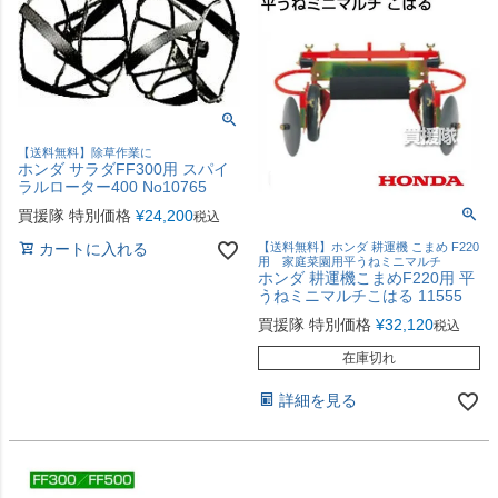
【送料無料】除草作業に
ホンダ サラダFF300用 スパイ
ラルローター400 No10765
買援隊 特別価格
¥
24,200
税込
カートに入れる
【送料無料】ホンダ 耕運機 こまめ F220
用 家庭菜園用平うねミニマルチ
ホンダ 耕運機こまめF220用 平
うねミニマルチこはる 11555
買援隊 特別価格
¥
32,120
税込
在庫切れ
詳細を見る