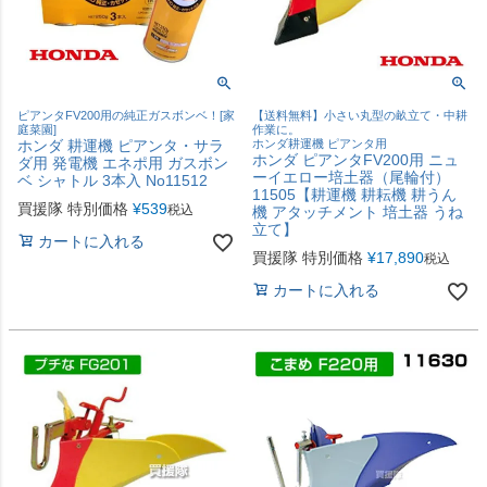
ピアンタFV200用の純正ガスボンベ！[家
【送料無料】小さい丸型の畝立て・中耕
庭菜園]
作業に。
ホンダ 耕運機 ピアンタ・サラ
ホンダ耕運機 ピアンタ用
ホンダ ピアンタFV200用 ニュ
ダ用 発電機 エネポ用 ガスボン
ーイエロー培土器（尾輪付）
ベ シャトル 3本入 No11512
11505【耕運機 耕耘機 耕うん
買援隊 特別価格
¥
539
税込
機 アタッチメント 培土器 うね
立て】
カートに入れる
買援隊 特別価格
¥
17,890
税込
カートに入れる