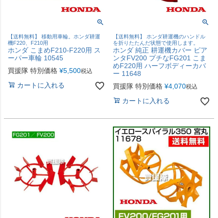
【送料無料】 移動用車輪。ホンダ耕運
【送料無料】 ホンダ耕運機のハンドル
機F220、F210用
を折りたたんだ状態で使用します。
ホンダ こまめF210-F220用 ス
ホンダ 純正 耕運機カバー ピア
ーパー車輪 10545
ンタFV200 プチなFG201 こま
めF220用 ハーフボディーカバ
買援隊 特別価格
¥
5,500
税込
ー 11648
カートに入れる
買援隊 特別価格
¥
4,070
税込
カートに入れる