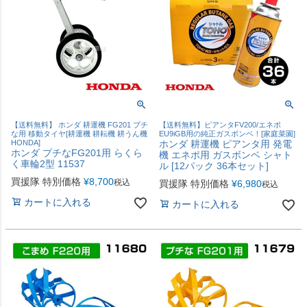
【送料無料】 ホンダ 耕運機 FG201 プチ
【送料無料】ピアンタFV200/エネポ
な用 移動タイヤ[耕運機 耕耘機 耕うん機
EU9iGB用の純正ガスボンベ！[家庭菜園]
HONDA]
ホンダ 耕運機 ピアンタ用 発電
ホンダ プチなFG201用 らくら
機 エネポ用 ガスボンベ シャト
く車輪2型 11537
ル [12パック 36本セット]
買援隊 特別価格
¥
8,700
税込
買援隊 特別価格
¥
6,980
税込
カートに入れる
カートに入れる