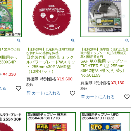
初！驚異の万能
【送料無料】低速回転使用で絶妙
【送料無料】衝撃性に優れた安全
な切れ味の感触を体感
強力型チップソー 刈払機用替刃
刈機用チッ
日光製作所 超軽量 ミラク
草刈機用替え刃
SAF 草刈機用 チップソー
30X64P
ルパワーブレードWスリッ
FIGHTER SU型 255mm
ト 255mm×30P WMR型
36P 刈払い機 刈刃 替刃
（10枚セット）
格
¥
4,030
No.501159
買援隊 特別価格
¥
19,600
買援隊 特別価格
¥
3,130
税込
れる
税込
カートに入れる
カートに入れる