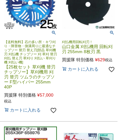
【送料無料】石の多い所・キワ刈
刈払機用回転刈刃！
り・障害物・側溝周りに最適なチ
山口金属 刈払機用 回転刈
ップソー 替刃 替え刃[部品 草刈機
刃 255mm 8枚刃 黒
刃 刈払機 チップソー 刈 草刈 替刃
刈払 替え刃 草刈り 刈払い 草刈り
買援隊 特別価格
¥
629
税込
機 刈払い機]
【25枚セット 草刈機 替刃
カートに入れる
チップソー】草刈機用 刈
刃 替刃 ツムラのチップソ
ー F型ハイパー 255mm
40P
買援隊 特別価格
¥
57,000
税込
カートに入れる