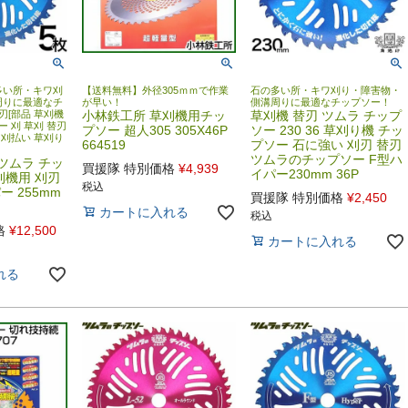
多い所・キワ刈
【送料無料】外径305ｍｍで作業
石の多い所・キワ刈り・障害物・
周りに最適なチ
が早い！
側溝周りに最適なチップソー！
刃[部品 草刈機
小林鉄工所 草刈機用チッ
草刈機 替刃 ツムラ チップ
ー 刈 草刈 替刃
プソー 超人305 305X46P
ソー 230 36 草刈り機 チッ
 刈払い 草刈り
664519
プソー 石に強い 刈刃 替刃
ツムラのチップソー F型ハ
ツムラ チッ
買援隊 特別価格
¥
4,939
イパー230mm 36P
草刈機用 刈刃
税込
ー 255mm
買援隊 特別価格
¥
2,450
カートに入れる
税込
格
¥
12,500
カートに入れる
れる