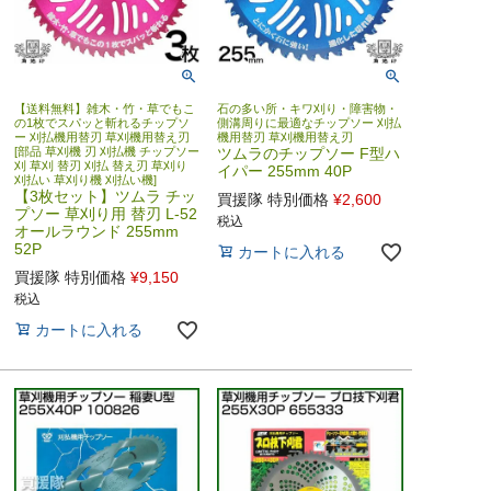
【送料無料】雑木・竹・草でもこ
石の多い所・キワ刈り・障害物・
の1枚でスパッと斬れるチップソ
側溝周りに最適なチップソー 刈払
ー 刈払機用替刃 草刈機用替え刃
機用替刃 草刈機用替え刃
[部品 草刈機 刃 刈払機 チップソー
ツムラのチップソー F型ハ
刈 草刈 替刃 刈払 替え刃 草刈り
イパー 255mm 40P
刈払い 草刈り機 刈払い機]
【3枚セット】ツムラ チッ
買援隊 特別価格
¥
2,600
プソー 草刈り用 替刃 L-52
税込
オールラウンド 255mm
52P
カートに入れる
買援隊 特別価格
¥
9,150
税込
カートに入れる