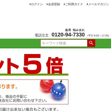
ログイン
会員登録
ご利用ガイド
メールマガジン
急用
悩み去れ
0120-
94
-
7330
電話注文
（平日 9:00～17:00)