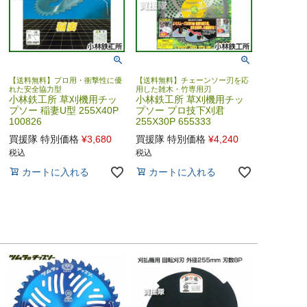
【送料無料】プロ用・衝撃性に優
【送料無料】チェーンソー刃を応
れた安全協力型
用した雑木・竹専用刃
小林鉄工所 草刈機用チッ
小林鉄工所 草刈機用チッ
プソー 稲妻U型 255X40P
プソー プロ技下刈君
100826
255X30P 655333
買援隊 特別価格
¥
3,680
買援隊 特別価格
¥
4,240
税込
税込
カートに入れる
カートに入れる