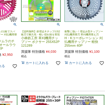
の1枚でスパ
【送料無料】斜埋込Ｒチップの52
衝撃に強い！埋込み型チップソー
ー 刈払機用替
枚刃で耐久性・軽い切れ味を実現
刈払機用替刃 草刈機用替え刃
小林鉄工所 草刈機用チッ
H・Kコーポレーション 刈
ツムラのチ
プソー ボクサー 255X52P
払機用チップソー 軽快
2 オールラウ
121289
255mm 40P
2P
買援隊 特別価格
¥
4,030
買援隊 特別価格
¥
1,100
格
¥
2,950
税込
税込
カートに入れる
カートに入れる
れる