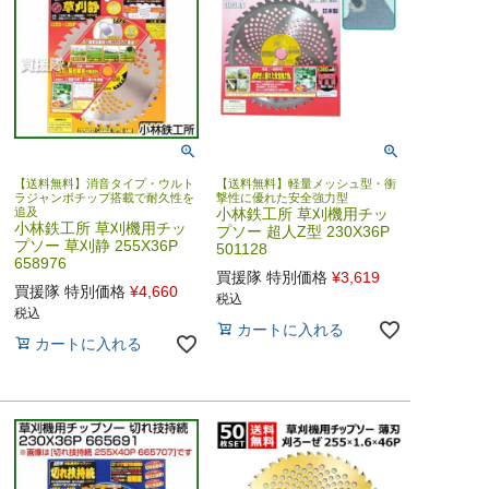
【送料無料】消音タイプ・ウルト
【送料無料】軽量メッシュ型・衝
ラジャンボチップ搭載で耐久性を
撃性に優れた安全強力型
追及
小林鉄工所 草刈機用チッ
小林鉄工所 草刈機用チッ
プソー 超人Z型 230X36P
プソー 草刈静 255X36P
501128
658976
買援隊 特別価格
¥
3,619
買援隊 特別価格
¥
4,660
税込
税込
カートに入れる
カートに入れる