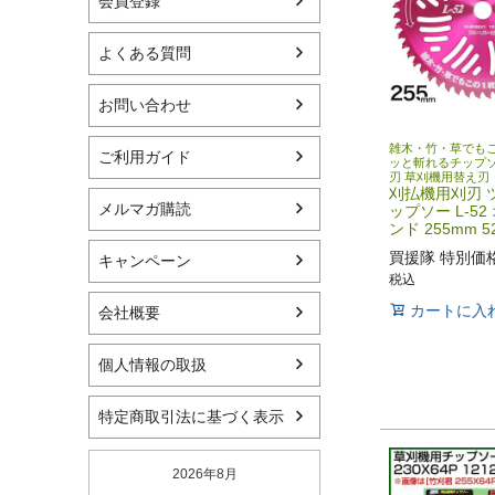
会員登録
よくある質問
お問い合わせ
雑木・竹・草でもこ
ご利用ガイド
ッと斬れるチップソ
刃 草刈機用替え刃
刈払機用刈刃 
メルマガ購読
ップソー L-5
ンド 255mm 5
買援隊 特別価
キャンペーン
税込
カートに入
会社概要
個人情報の取扱
特定商取引法に基づく表示
2026年8月