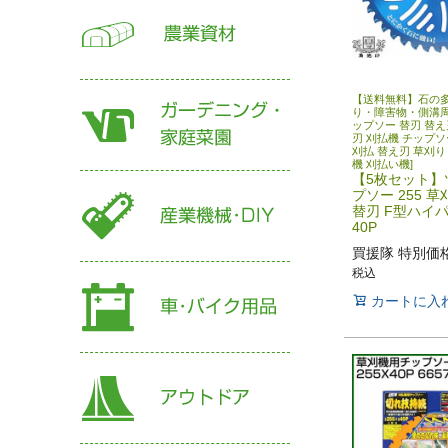
【送料無料】石の
り・障害物・側溝
ップソー 替刃 替え
刃 刈払機 チップソ
刈払 替え刃 草刈り
機 刈払い機]
【5枚セット】
プソー 255 
替刃 F型ハイパ
40P
買援隊 特別価
税込
カートに入