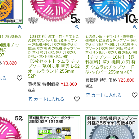
初！切れ味長寿
【送料無料】雑木・竹・草でもこ
石の多い所・キワ刈り・障害物・
の1枚でスパッと斬れるチップソ
側溝周りに最適なチップソー 替刃
刈機用チッ
ー 刈払機用替刃 草刈機用替え刃
替え刃[部品 草刈機 刃 刈払機 チッ
[部品 草刈機 刃 刈払機 チップソー
プソー 刈 草刈 替刃 刈払 替え刃
持続
刈 草刈 替刃 刈払 替え刃 草刈り
草刈り 刈払い 草刈り機 刈払い機]
07
刈払い 草刈り機 刈払い機]
【チップソー 10枚】【送
【5枚セット】ツムラ チッ
料無料】草刈機用 刈刃 替
格
¥
3,820
プソー 草刈り用 替刃 L-52
刃 ツムラのチップソー F
オールラウンド 255mm
型ハイパー 255mm 40P
52P
れる
買援隊 特別価格
¥
23,800
買援隊 特別価格
¥
13,800
税込
税込
カートに入れる
カートに入れる