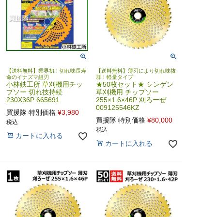
【送料無料】業界初！切れ味長寿
【送料無料】薄刃により切れ味抜
命のイナズマ組刃
群！軽量タイプ
小林鉄工所 草刈機用チッ
★50枚セット★ シンゲン
プソー 切れ技持続
草刈機用 チップソー
230X36P 665691
255×1.6×46P 刈ろーぜ
009125546KZ
買援隊 特別価格
¥
3,980
買援隊 特別価格
¥
80,000
税込
税込
カートに入れる
カートに入れる