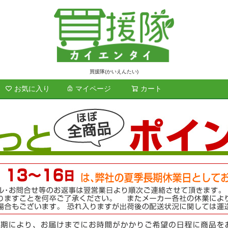
買援隊(かいえんたい)
お気に入り
マイページ
カート
検索