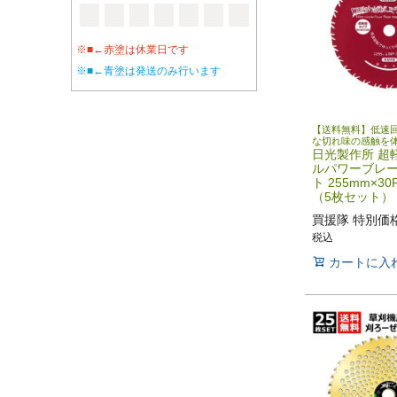
※■←赤塗は休業日です
※■←青塗は発送のみ行います
【送料無料】低速
な切れ味の感触を
日光製作所 超
ルパワーブレ
ト 255mm×30
（5枚セット）
買援隊 特別価
税込
カートに入