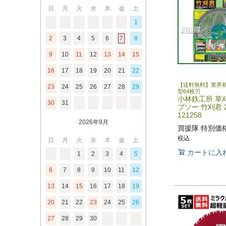
日
月
火
水
木
金
土
1
2
3
4
5
6
7
8
9
10
11
12
13
14
15
16
17
18
19
20
21
22
【送料無料】業界
23
24
25
26
27
28
29
型64枚刃
小林鉄工所 草
30
31
プソー 竹刈君 2
121258
2026年9月
買援隊 特別価
税込
日
月
火
水
木
金
土
カートに入
1
2
3
4
5
6
7
8
9
10
11
12
13
14
15
16
17
18
19
20
21
22
23
24
25
26
27
28
29
30