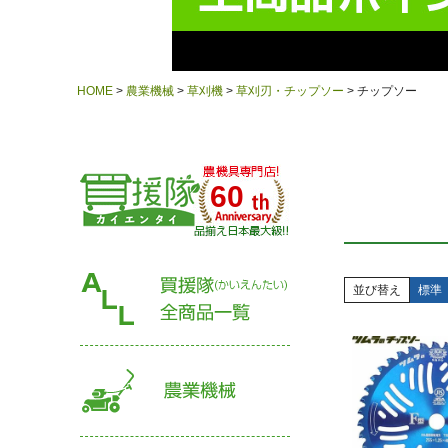
HOME
農業機械
草刈機
草刈刃・チップソー
チップソー
60
並び替え
標準