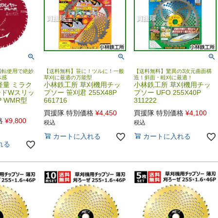
回転使用で絶妙
【送料無料】笹に！ツルに！一般
【送料無料】驚異の3次元曲面構
体感
草刈に最適の万能型
造！斜面・畦刈に最適！
軽量 ミラク
小林鉄工所 草刈機用チッ
小林鉄工所 草刈機用チッ
ードWスリッ
プソー 笹刈君 255X48P
プソー UFO 255X40P
P WMR型
661716
311222
買援隊 特別価格
¥
4,450
買援隊 特別価格
¥
4,100
格
¥
9,800
税込
税込
カートに入れる
カートに入れる
れる