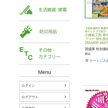
【送料無料】業界
命のイナズマ組刃
小林鉄工所 草
プソー 切れ技
255X40P 6657
買援隊 特別価
税込
カートに入
Menu
ログイン
ログアウト