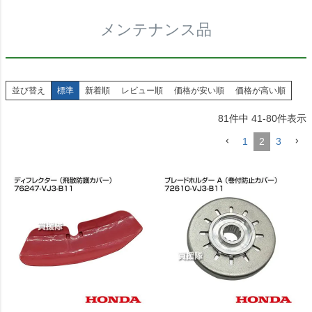
メンテナンス品
並び替え
標準
新着順
レビュー順
価格が安い順
価格が高い順
81
件中
41
-
80
件表示
1
2
3