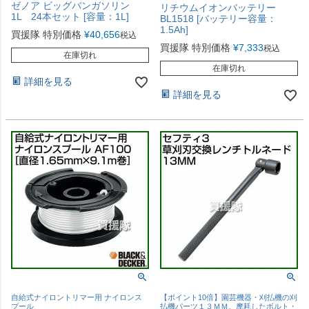
ゼノア ビッグバンガソリン
リチウムイオンバッテリー
1L 24本セット [容量：1L]
BL1518 [バッテリー容量：
1.5Ah]
買援隊 特別価格
¥
40,656
税込
買援隊 特別価格
¥
7,333
税込
在庫切れ
在庫切れ
詳細を見る
詳細を見る
自給式ナイロントリマー用 ナイロンス
【ポイント10倍】園芸機器・刈払機の刈
プール
払機パーツ１３ＭＭ。摩耗したボルト・