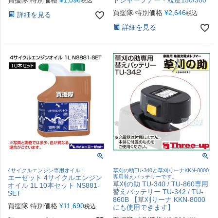
買援隊 特別価格
¥
1,096
ドシャープナー・粒度150/300
税込
買援隊 特別価格
¥
2,646
税込
詳細を見る
詳細を見る
4サイクルエンジン専用オイル！
草刈の助TU-340と草刈りーナKKN-8000
エーゼット 4サイクルエンジン
専用替えバッテリーです。
草刈の助 TU-340 / TU-860専用
オイル 1L 10本セット NS881-
替えバッテリー TU-342 / TU-
SET
860B 【草刈りーナ KKN-8000
買援隊 特別価格
¥
11,690
税込
にも使用できます】