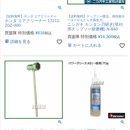
【送料無料】ホンダ エアクリーナー
【送料無料】チップソー復活。高性能モ
ホンダ エアクリーナー 17211-
ーターがもたらす再生力。
ニシガキ カンタン刃研ぎ(草刈
Z0Z-000
用チップソー研磨機) N-840
買援隊 特別価格
¥
616
税込
買援隊 特別価格
¥
16,300
税込
詳細を見る
カートに入れる