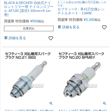
BLACK＆DECKER 自給式ナイ
ナットも回せる刈払機の刃の交換レンチ
です。
ロントリマー用 ナイロンスプー
セフティー3・草刈刃交換レン
ル AF100 [直径1.65mm×9.1m
チトルネード・13MM
巻]
買援隊 特別価格
¥
3,340
税込
買援隊 特別価格
¥
550
税込
詳細を見る
在庫切れ
詳細を見る
【ポイント10倍】園芸機器・刈払機の刈
【ポイント10倍】園芸機器・刈払機の刈