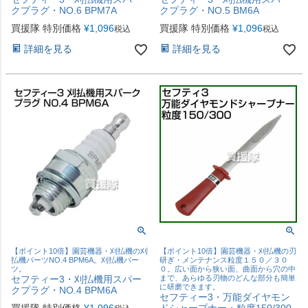
クプラグ・NO.6 BPM7A
クプラグ・NO.5 BM6A
買援隊 特別価格
¥
1,096
買援隊 特別価格
¥
1,096
税込
税込
詳細を見る
詳細を見る
【ポイント10倍】園芸機器・刈払機の刈
【ポイント10倍】園芸機器・刈払機の刃
払機パーツNO.4 BPM6A。刈払機パー
研ぎ・メンテナンス粒度１５０／３０
ツ。
０。広い面から狭い面、曲面から穴の中
セフティー3・刈払機用スパー
まで、あらゆる刃物のどんな部分も簡単
に研磨できます。
クプラグ・NO.4 BPM6A
セフティー3・万能ダイヤモン