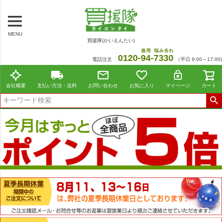
MENU
買援隊(かいえんたい)
急用
悩み去れ
0120-
94
-
7330
電話注文
（平日 9:00～17:00)
会社概要
支払い方法・送料
お問い合わせ
お気に入り
マイページ
カート