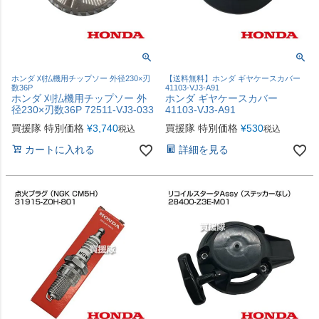
ホンダ 刈払機用チップソー 外径230×刃
【送料無料】ホンダ ギヤケースカバー
数36P
41103-VJ3-A91
ホンダ 刈払機用チップソー 外
ホンダ ギヤケースカバー
径230×刃数36P 72511-VJ3-033
41103-VJ3-A91
買援隊 特別価格
¥
3,740
買援隊 特別価格
¥
530
税込
税込
カートに入れる
詳細を見る