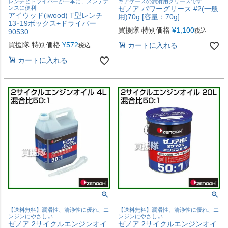
レンチとドライバーが一本に、メンテナ
ギアケースの潤滑用グリースです
ンスに便利
ゼノア パワーグリース:#2(一般
アイウッド(iwood) T型レンチ
用)70g [容量：70g]
13･19ボックス+ドライバー
買援隊 特別価格
¥
1,100
税込
90530
買援隊 特別価格
¥
572
カートに入れる
税込
カートに入れる
【送料無料】潤滑性、清浄性に優れ、エ
【送料無料】潤滑性、清浄性に優れ、エ
ンジンにやさしい
ンジンにやさしい
ゼノア 2サイクルエンジンオイ
ゼノア 2サイクルエンジンオイ