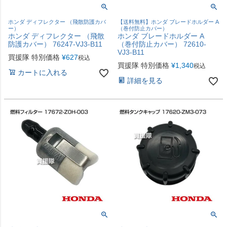
ホンダ ディフレクター （飛散防護カバ
【送料無料】ホンダ ブレードホルダー A
ー）
（巻付防止カバー）
ホンダ ディフレクター （飛散
ホンダ ブレードホルダー A
防護カバー） 76247-VJ3-B11
（巻付防止カバー） 72610-
VJ3-B11
買援隊 特別価格
¥
627
税込
買援隊 特別価格
¥
1,340
税込
カートに入れる
詳細を見る