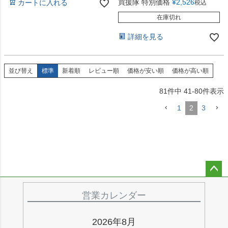
買援隊 特別価格
¥
2,526
カートに入れる
税込
在庫切れ
詳細を見る
並び替え
標準
新着順
レビュー順
価格が安い順
価格が高い順
81
件中
41
-
80
件表示
1
2
3
ペー
ジト
営業カレンダー
ップ
へ
2026年8月