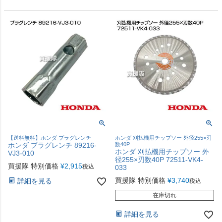
【送料無料】ホンダ プラグレンチ
ホンダ 刈払機用チップソー 外径255×刃
ホンダ プラグレンチ 89216-
数40P
ホンダ 刈払機用チップソー 外
VJ3-010
径255×刃数40P 72511-VK4-
買援隊 特別価格
¥
2,915
税込
033
買援隊 特別価格
¥
3,740
詳細を見る
税込
在庫切れ
詳細を見る