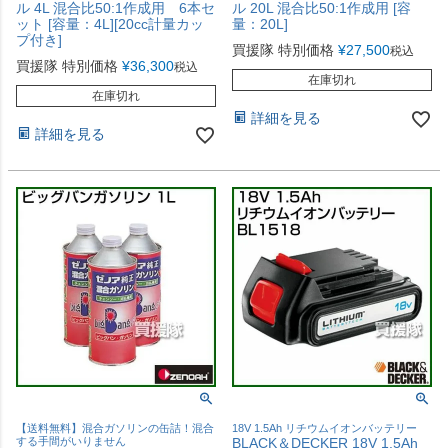
ル 4L 混合比50:1作成用 6本セ
ル 20L 混合比50:1作成用 [容
ット [容量：4L][20cc計量カッ
量：20L]
プ付き]
買援隊 特別価格
¥
27,500
税込
買援隊 特別価格
¥
36,300
税込
在庫切れ
在庫切れ
詳細を見る
詳細を見る
【送料無料】混合ガソリンの缶詰！混合
18V 1.5Ah リチウムイオンバッテリー
する手間がいりません
BLACK＆DECKER 18V 1.5Ah