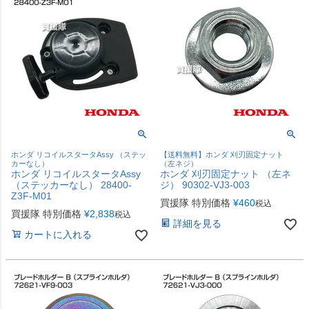
ホンダ リコイルスタータAssy （ステッ
【送料無料】ホンダ 刈刃固定ナット
カーなし）
（左ネジ）
ホンダ リコイルスタータAssy
ホンダ 刈刃固定ナット （左ネ
（ステッカーなし） 28400-
ジ） 90302-VJ3-003
Z3F-M01
買援隊 特別価格
¥
460
税込
買援隊 特別価格
¥
2,838
税込
詳細を見る
カートに入れる