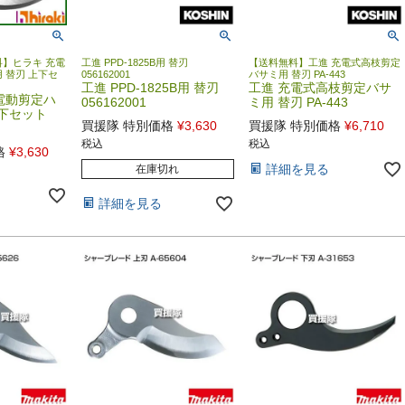
】ヒラキ 充電
工進 PPD-1825B用 替刃
【送料無料】工進 充電式高枝剪定
 替刃 上下セ
056162001
バサミ用 替刃 PA-443
工進 PPD-1825B用 替刃
工進 充電式高枝剪定バサ
電動剪定ハ
056162001
ミ用 替刃 PA-443
上下セット
買援隊 特別価格
¥
3,630
買援隊 特別価格
¥
6,710
税込
税込
格
¥
3,630
詳細を見る
在庫切れ
詳細を見る