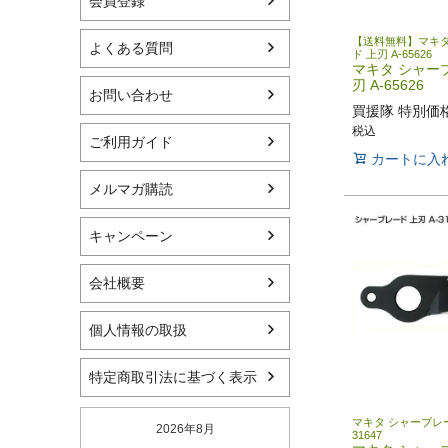
会員登録
【送料無料】マキタ
よくある質問
ド 上刃 A-65626
マキタ シャー
刃 A-65626
お問い合わせ
買援隊 特別価
税込
ご利用ガイド
カートに入
メルマガ購読
キャンペーン
会社概要
個人情報の取扱
特定商取引法に基づく表示
マキタ シャーブレー
2026年8月
31647