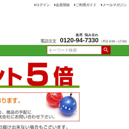
ログイン
会員登録
ご利用ガイド
メールマガジン
急用
悩み去れ
0120-
94
-
7330
電話注文
（平日 9:00～17:00)