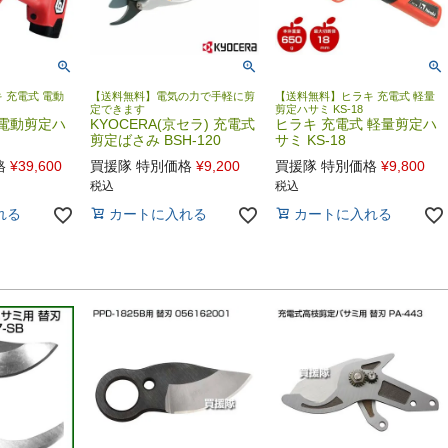
 充電式 電動
【送料無料】電気の力で手軽に剪
【送料無料】ヒラキ 充電式 軽量
定できます
剪定ハサミ KS-18
 電動剪定ハ
KYOCERA(京セラ) 充電式
ヒラキ 充電式 軽量剪定ハ
剪定ばさみ BSH-120
サミ KS-18
格
¥
39,600
買援隊 特別価格
¥
9,200
買援隊 特別価格
¥
9,800
税込
税込
れる
カートに入れる
カートに入れる