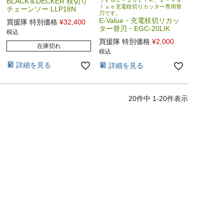
BLACK＆DECKER 枝切り
ツＥＧＣ－２０ＬＩＫ。Ｅ－Ｖａ
ｌｕｅ充電枝切りカッター専用替
チェーンソー LLP18N
刃です。
E-Value・充電枝切リカッ
買援隊 特別価格
¥
32,400
ター替刃・EGC-20LIK
税込
買援隊 特別価格
¥
2,000
在庫切れ
税込
詳細を見る
詳細を見る
20
件中
1
-
20
件表示