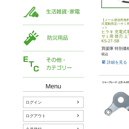
【メール便送料無料
式電動剪定ハサミ用
ット
ヒラキ 充電式
サミ用 替刃 
KS-27-SB
買援隊 特別価
税込
詳細を見る
Menu
ログイン
ログアウト