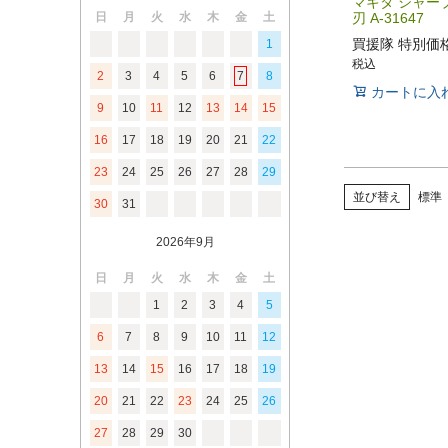
マキタ シャー
日
月
火
水
木
金
土
刃 A-31647
買援隊 特別価
1
税込
2
3
4
5
6
7
8
カートに入
9
10
11
12
13
14
15
16
17
18
19
20
21
22
23
24
25
26
27
28
29
並び替え
標準
30
31
2026年9月
日
月
火
水
木
金
土
1
2
3
4
5
6
7
8
9
10
11
12
13
14
15
16
17
18
19
20
21
22
23
24
25
26
27
28
29
30