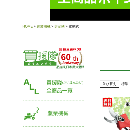
HOME
農業機械
剪定鋏
電動式
60
並び替え
標準