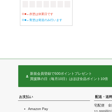
※■←赤塗は休業日です
※■←青塗は発送のみ行います
新規会員登録で500ポイントプレゼント
買援隊の日（毎月10日）はほぼ全品ポイント10倍
お支払い
配送・送
宅配便 全
Amazon Pay
11,000