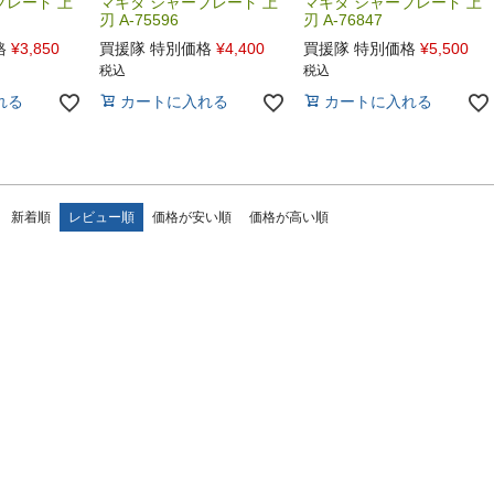
ブレード 上
マキタ シャーブレード 上
マキタ シャーブレード 上
刃 A-75596
刃 A-76847
格
¥
3,850
買援隊 特別価格
¥
4,400
買援隊 特別価格
¥
5,500
税込
税込
れる
カートに入れる
カートに入れる
新着順
レビュー順
価格が安い順
価格が高い順