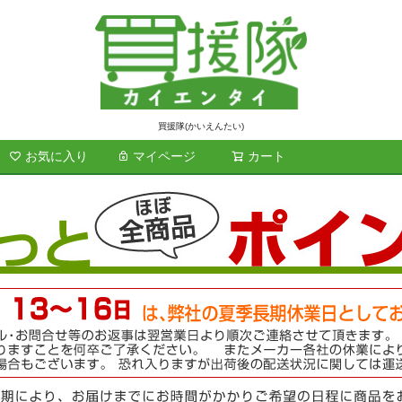
買援隊(かいえんたい)
お気に入り
マイページ
カート
検索