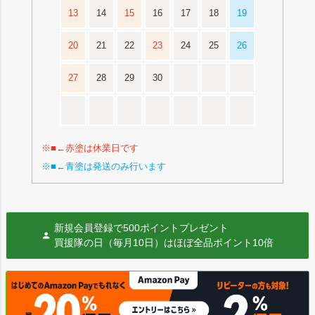
13
14
15
16
17
18
19
20
21
22
23
24
25
26
27
28
29
30
※■←赤塗は休業日です
※■←青塗は発送のみ行います
新規会員登録で500ポイントプレゼント
買援隊の日（毎月10日）はほぼ全品ポイント10倍