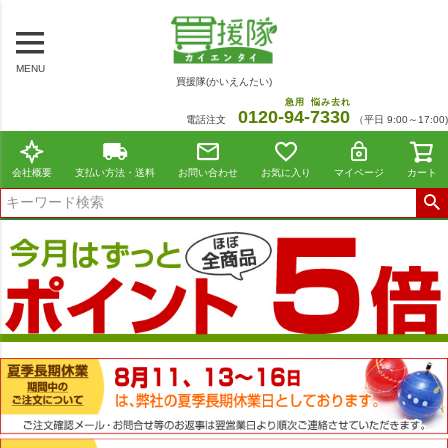
MENU
買援隊(かいえんたい)
急用
悩み去れ
0120-
94
-
7330
電話注文
（平日 9:00～17:00)
会社概要
支払い方法・送料
お問い合わせ
お気に入り
マイページ
カート